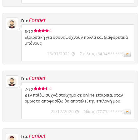
Fonbet
Για:
8/10
Εξαιρετική για όσους ψάχνουν πολλά και διαφορετικά
μπόνους.
15/01/2021
Στέλιος
(64.34.5**.***)
Fonbet
Για:
7/10
Δεν παίζω συχνά στοίχημα σε online εταιρεια, όταν
όμως το αποφασίζω θα αποτελεί την επιλογή μου.
22/12/2020
Νίκος
(77.73.1**.***)
Fonbet
Για: