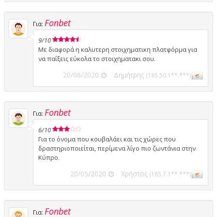
Fonbet
Για:
9/10
Με διαφορά η καλυτερη στοιχηματικη πλατφόρμα για
να παίξεις εύκολα το στοιχηματακι σου.
20/06/2020
Δημήτρης
(185.50.1**.***)
Fonbet
Για:
6/10
Για το όνομα που κουβαλάει και τις χώρες που
δραστηριοποιείται, περίμενα λίγο πιο ζωντάνια στην
Κύπρο.
20/05/2020
Χρήστος
(185.7.1**.***)
Fonbet
Για: