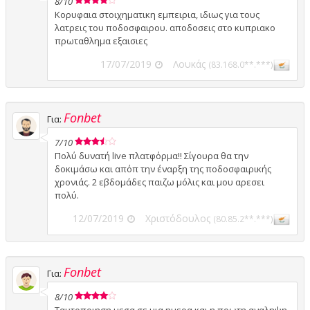
8/10
Κορυφαια στοιχηματικη εμπειρια, ιδιως για τους
λατρεις του ποδοσφαιρου. αποδοσεις στο κυπριακο
πρωταθλημα εξαισιες
17/07/2019
Λουκάς
(83.168.0**.***)
Fonbet
Για:
7/10
Πολύ δυνατή live πλατφόρμα!! Σίγουρα θα την
δοκιμάσω και απόπ την έναρξη της ποδοσφαιρικής
χρονιάς. 2 εβδομάδες παιζω μόλις και μου αρεσει
πολύ.
12/07/2019
Χριστόδουλος
(80.85.2**.***)
Fonbet
Για:
8/10