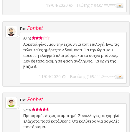
19/04/2020
Γιώτης
(194.0.1**.***)
Fonbet
Για:
6/10
Αρκετοί φίλοι μου την έχουν για τοπ επιλογή. Εγώ τις
τελευταίες ημέρες την δοκίμασα. Για την ώρα μου
αρέσει η ελαφριά πλατφόρμα και τα συχνά μπόνους.
Δεν έφτασα ακόμη σε φάση ανάληψης. Για αρχή της
βάζω 6.
11/04/2020
Βασίλης
(185.111.2**.***)
Fonbet
Για:
9/10
Προσφορές δίχως σταματημό. Συναλλαγές με χαμηλά
ελάχιστα ποσά κατάθεσης. Ότι καλύτερο για ασφαλές
ποντάρισμα.