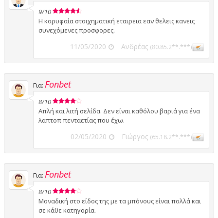
9/10
Η κορυφαία στοιχηματική εταιρεια εαν θελεις κανεις
συνεχόμενες προσφορες.
11/05/2020
Ανδρέας
(80.85.2**.***)
Fonbet
Για:
8/10
Απλή και λιτή σελίδα. Δεν είναι καθόλου βαριά για ένα
λαπτοπ πενταετίας που έχω.
02/05/2020
Γιώργος
(65.18.2**.***)
Fonbet
Για:
8/10
Μοναδική στο είδος της με τα μπόνους είναι πολλά και
σε κάθε κατηγορία.