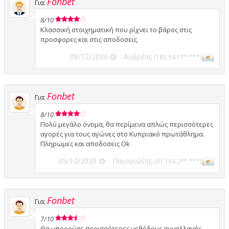
Fonbet
Για:
8/10
Κλασσική στοιχηματική που ρίχνει το βάρος στις
προσφορες και στις αποδοσεις.
08/12/2020
Ανδρέας
(185.54.1**.***)
Fonbet
Για:
8/10
Πολύ μεγάλο όνομα, θα περίμενα απλώς περισσότερες
αγορές για τους αγώνες στο Κυπριακό πρωτάθλημα.
Πληρωμες και αποδοσεις Ok
05/12/2020
Παναγιώτης
(91.184.2**.***)
Fonbet
Για:
7/10
Θα μπορούσε περισσότερες μεθόδους συναλλαγής.