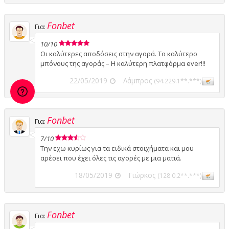
Fonbet
Για:
10/10
Οι καλύτερες αποδόσεις στην αγορά. Το καλύτερο
μπόνους της αγοράς – Η καλύτερη πλατφόρμα ever!!!
22/05/2019
Λάμπρος
(94.229.1**.***)
Fonbet
Για:
7/10
Την εχω κυρίως για τα ειδικά στοιχήματα και μου
αρέσει που έχει όλες τις αγορές με μια ματιά.
18/05/2019
Γιώρκος
(128.0.2**.***)
Fonbet
Για: