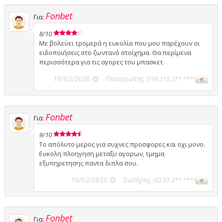
Fonbet
Για:
8/10
Με βολεύει τρομερά η ευκολία που μου παρέχουν οι
ειδοποιήσεις στο ζωντανό στοίχημα. Θα περίμενα
περισσότερα για τις αγορες του μπασκετ.
19/02/2020
Παναγιώτης
(193.218.2**.***)
Fonbet
Για:
9/10
Το απόλυτο μερος για συχνες προσφορες και οχι μονο.
Ευκολη πλοηγηση μεταξυ αγορων, τμημα
εξυπηρετησης παντα διπλα σου.
10/02/2020
Σωτήρης
(62.67.2**.***)
Fonbet
Για: