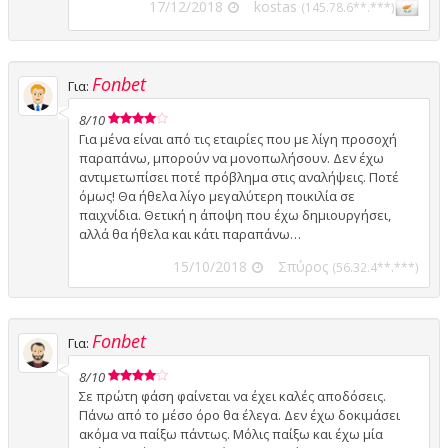
17/12/2018
kostas
(145.78.6**.***)
Fonbet
Για:
8/10
Για μένα είναι από τις εταιρίες που με λίγη προσοχή
παραπάνω, μπορούν να μονοπωλήσουν. Δεν έχω
αντιμετωπίσει ποτέ πρόβλημα στις αναλήψεις. Ποτέ
όμως! Θα ήθελα λίγο μεγαλύτερη ποικιλία σε
παιχνίδια. Θετική η άποψη που έχω δημιουργήσει,
αλλά θα ήθελα και κάτι παραπάνω…
15/10/2018
Σπύρος
(56.32.4**.***)
Fonbet
Για:
8/10
Σε πρώτη φάση φαίνεται να έχει καλές αποδόσεις.
Πάνω από το μέσο όρο θα έλεγα. Δεν έχω δοκιμάσει
ακόμα να παίξω πάντως. Μόλις παίξω και έχω μία