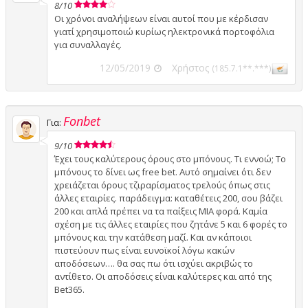
8/10
Οι χρόνοι αναλήψεων είναι αυτοί που με κέρδισαν
γιατί χρησιμοποιώ κυρίως ηλεκτρονικά πορτοφόλια
για συναλλαγές.
12/05/2019
Χρήστος
(185.7.1**.***)
Fonbet
Για:
9/10
Έχει τους καλύτερους όρους στο μπόνους. Τι εννοώ; Το
μπόνους το δίνει ως free bet. Αυτό σημαίνει ότι δεν
χρειάζεται όρους τζιραρίσματος τρελούς όπως στις
άλλες εταιρίες. παράδειγμα: καταθέτεις 200, σου βάζει
200 και απλά πρέπει να τα παίξεις ΜΙΑ φορά. Καμία
σχέση με τις άλλες εταιρίες που ζητάνε 5 και 6 φορές το
μπόνους και την κατάθεση μαζί. Και αν κάποιοι
πιστεύουν πως είναι ευνοϊκοί λόγω κακών
αποδόσεων…. θα σας πω ότι ισχύει ακριβώς το
αντίθετο. Οι αποδόσεις είναι καλύτερες και από της
Bet365.