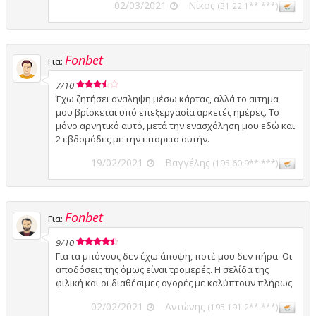
02/03/2021
Νίκος
(31.22.1**.***)
Fonbet
Για:
7/10
Έχω ζητήσει αναληψη μέσω κάρτας, αλλά το αιτημα
μου βρίσκεται υπό επεξεργασία αρκετές ημέρες. Το
μόνο αρνητικό αυτό, μετά την ενασχόληση μου εδώ και
2 εβδομάδες με την ετιαρεια αυτήν.
19/02/2021
Βαγγέλης
(195.60.9**.***)
Fonbet
Για:
9/10
Για τα μπόνους δεν έχω άποψη, ποτέ μου δεν πήρα. Οι
αποδόσεις της όμως είναι τρομερές. Η σελίδα της
φιλική και οι διαθέσιμες αγορές με καλύπτουν πλήρως.
02/02/2021
Αντώνης
(195.191.2**.***)