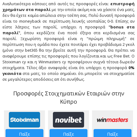
Αναλυτικότερα κάποιες από αυτές τις προσφορές είναι:
επιστροφή
χρημάτων στα παρολί
με την οποία ακόμη και να χάσετε ένα ματς,
δεν θα έχετε καμία απώλεια στην τσέπη σας. Πολύ δυνατή προσφορά
είναι το moneyback σε περίπτωση λευκής ισοπαλίας 0-0. Επίσης αν
είστε λάτρεις των παρολί, υπάρχει η προσφορά
"bonus στα
παρολί"
, όπου κερδίζετε ένα ποσό έξτρα στα κερδισμένα σας
παρολί. Ξεχωρίστη προσφορά είναι η "πρώιμη πληρωμή" σε
περίπτωση που η ομάδα που έχετε ποντάρει έχει προβάδισμα 2 γκολ
(μόνο στην bet365 θα την βρείτε αυτή την προσφορά. Θα πρέπει να
αναφέρουμε επίσης τις προσφορές που λογίζονται και ως Free Bet. Ο
Stoiximan cy και η Winmasters cy προσφέρουν συχνά τέτοια δωρεάν
στοιχήματα. Τέλος άξιο αναφοράς είναι ότι υπάρχει η προσφορά
0%
γκανιότα
στα ματς, το οποίο σημαίνει ότι μπορείτε να στοιχηματίσε
σε μεγαλύτερες αποδόσεις απ ότι συνήθως.
Προσφορές Στοιχηματικών Εταιριών στην
Κύπρο
Παίξε
Παίξε
Παίξε