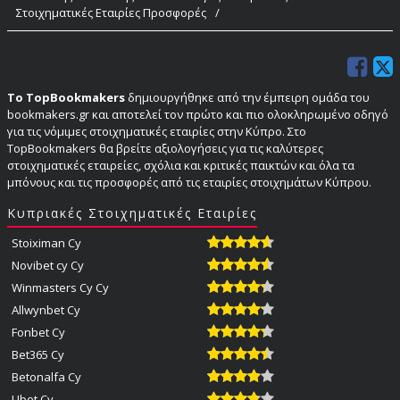
Στοιχηματικές Εταιρίες Προσφορές
/
Το TopBookmakers
δημιουργήθηκε από την έμπειρη ομάδα του
bookmakers.gr και αποτελεί τον πρώτο και πιο ολοκληρωμένο οδηγό
για τις νόμιμες στοιχηματικές εταιρίες στην Κύπρο. Στο
TopBookmakers θα βρείτε αξιολογήσεις για τις καλύτερες
στοιχηματικές εταιρείες, σχόλια και κριτικές παικτών και όλα τα
μπόνους και τις προσφορές από τις εταιρίες στοιχημάτων Κύπρου.
Κυπριακές Στοιχηματικές Εταιρίες
Stoiximan Cy
Novibet cy Cy
Winmasters Cy Cy
Allwynbet Cy
Fonbet Cy
Bet365 Cy
Betonalfa Cy
Ubet Cy