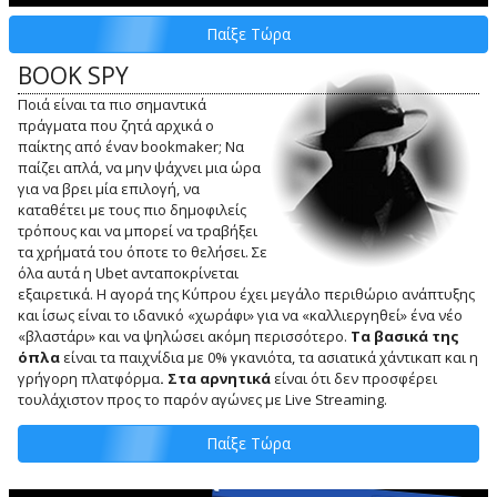
Παίξε Τώρα
BOOK SPY
Ποιά είναι τα πιο σημαντικά
πράγματα που ζητά αρχικά ο
παίκτης από έναν bookmaker; Να
παίζει απλά, να μην ψάχνει μια ώρα
για να βρει μία επιλογή, να
καταθέτει με τους πιο δημοφιλείς
τρόπους και να μπορεί να τραβήξει
τα χρήματά του όποτε το θελήσει. Σε
όλα αυτά η Ubet ανταποκρίνεται
εξαιρετικά. Η αγορά της Κύπρου έχει μεγάλο περιθώριο ανάπτυξης
και ίσως είναι το ιδανικό «χωράφι» για να «καλλιεργηθεί» ένα νέο
«βλαστάρι» και να ψηλώσει ακόμη περισσότερο.
Τα βασικά της
όπλα
είναι τα παιχνίδια με 0% γκανιότα, τα ασιατικά χάντικαπ και η
γρήγορη πλατφόρμα
. Στα αρνητικά
είναι ότι δεν προσφέρει
τουλάχιστον προς το παρόν αγώνες με Live Streaming.
Παίξε Τώρα