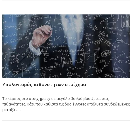
Υπολογισμός πιθανοτήτων στοίχημα
Το κέρδος στο στοίχημα cy σε μεγάλο βαθμό βασίζεται στις
πιθανότητες. Κάτι που καθιστά τις δύο έννοιες απόλυτα συνδεδεμένες
μεταξύ ......