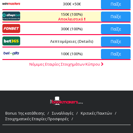
300€ +50€
Παίξε
150€ (100%)
Παίξε
Αποκλειστικό
300€ (100%)
Παίξε
Λεπτομέρειες (Details)
Παίξε
100€ (100%)
Παίξε
Νόμιμες Εταιρίες Στοιχημάτων Κύπρου
Bonus 1ης κατάθεσης
/
Συναλλαγές
/
Κριτικές Παικτών
/
Στοιχηματικές Εταιρίες Προσφορές
/