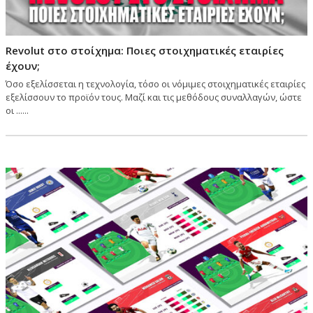
Revolut στο στοίχημα: Ποιες στοιχηματικές εταιρίες
έχουν;
Όσο εξελίσσεται η τεχνολογία, τόσο οι νόμιμες στοιχηματικές εταιρίες
εξελίσσουν το προϊόν τους. Μαζί και τις μεθόδους συναλλαγών, ώστε
οι ......