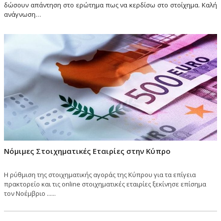
δώσουν απάντηση στο ερώτημα πως να κερδίσω στο στοίχημα. Καλή
ανάγνωση…
Νόμιμες Στοιχηματικές Εταιρίες στην Κύπρο
Η ρύθμιση της στοιχηματικής αγοράς της Κύπρου για τα επίγεια
πρακτορείο και τις online στοιχηματικές εταιρίες ξεκίνησε επίσημα
τον Νοέμβριο ......