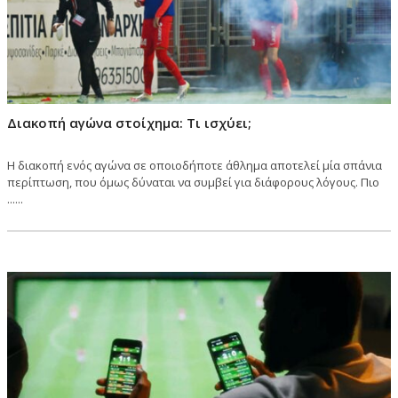
Διακοπή αγώνα στοίχημα: Τι ισχύει;
Η διακοπή ενός αγώνα σε οποιοδήποτε άθλημα αποτελεί μία σπάνια
περίπτωση, που όμως δύναται να συμβεί για διάφορους λόγους. Πιο
......