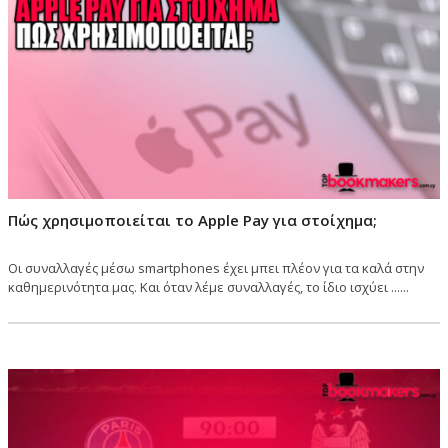
Πώς χρησιμοποιείται το Apple Pay για στοίχημα;
Οι συναλλαγές μέσω smartphones έχει μπει πλέον για τα καλά στην
καθημερινότητα μας. Και όταν λέμε συναλλαγές, το ίδιο ισχύει ......