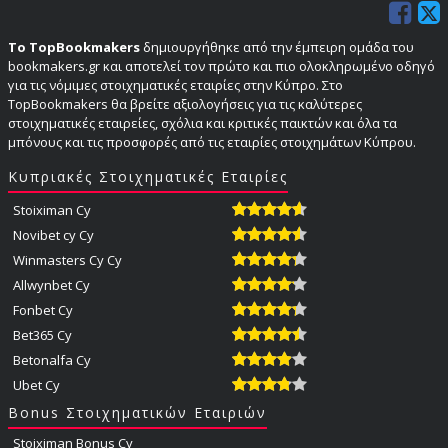
Το TopBookmakers
δημιουργήθηκε από την έμπειρη ομάδα του
bookmakers.gr και αποτελεί τον πρώτο και πιο ολοκληρωμένο οδηγό
για τις νόμιμες στοιχηματικές εταιρίες στην Κύπρο. Στο
TopBookmakers θα βρείτε αξιολογήσεις για τις καλύτερες
στοιχηματικές εταιρείες, σχόλια και κριτικές παικτών και όλα τα
μπόνους και τις προσφορές από τις εταιρίες στοιχημάτων Κύπρου.
Κυπριακές Στοιχηματικές Εταιρίες
Stoiximan Cy
Novibet cy Cy
Winmasters Cy Cy
Allwynbet Cy
Fonbet Cy
Bet365 Cy
Betonalfa Cy
Ubet Cy
Bonus Στοιχηματικών Εταιριών
Stoiximan Bonus Cy