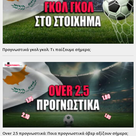
Προγνωστικά γκολ γκολ: Τι παίζουμε σήμερα;
Over 2.5 προγνωστικά: Ποια προγνωστικά όβερ αξίζουν σήμερα;