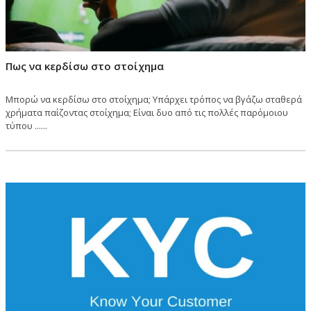
Πως να κερδίσω στο στοίχημα
Μπορώ να κερδίσω στο στοίχημα; Υπάρχει τρόπος να βγάζω σταθερά
χρήματα παίζοντας στοίχημα; Είναι δυο από τις πολλές παρόμοιου
τύπου ......