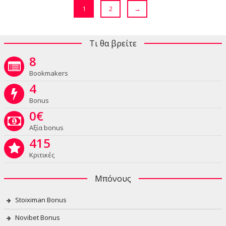
1
2
→
Τι θα βρείτε
8
Bookmakers
4
Bonus
0
€
Αξία bonus
415
Κριτικές
Μπόνους
Stoiximan Bonus
Novibet Bonus