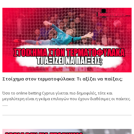
Στοίχημα στον τερματοφύλακα: Τι αξίζει να παίξεις;
Όσο το online betting Cyprus γίνεται πιο δημοφιλές, τότε και
μεγαλύτερη είναι η γκάμα επιλογών που έχουν διαθέσιμες οι παίκτες.
......