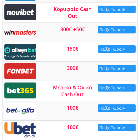
Κορυφαίο Cash
Παίξε Τώρα
Out
300€ +50€
Παίξε Τώρα
150€
Παίξε Τώρα
300€
Παίξε Τώρα
Μερικό & Ολικό
Παίξε Τώρα
Cash Out
100€
Παίξε Τώρα
100€
Παίξε Τώρα