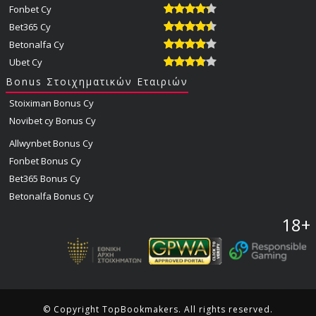
Fonbet Cy
Bet365 Cy
Betonalfa Cy
Ubet Cy
Bonus Στοιχηματικών Εταιριών
Stoiximan Bonus Cy
Novibet cy Bonus Cy
Allwynbet Bonus Cy
Fonbet Bonus Cy
Bet365 Bonus Cy
Betonalfa Bonus Cy
18+
© Copyright TopBookmakers. All rights reserved.