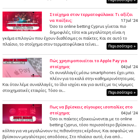
Στοίχημα στον τερματοφύλακα: Τι αξίζει
να παίξεις;
17 Jul '24
Όσο το online betting Cyprus γίνεται πιο
δημοφιλές, τότε και μεγαλύτερη είναι η
γκάμα επιλογών που έχουν διαθέσιμες οι παίκτες. Και σε αυτό το
πλαίσιο, το στοίχημα στον τερματοφύλακα τείνει...
Περισσότερα »
Πώς χρησιμοποιείται το Apple Pay για
στοίχημα;
04 Jul '24
Οι συναλλαγές μέσω smartphones έχει μπει
πλέον για τα καλά στην καθημερινότητα μας.
Και όταν λέμε συναλλαγές, το ίδιο ισχύει και για αυτές με τις νόμιμες
στοιχηματικές εταιρίες. Τόσο οι...
Περισσότερα »
Πως να βρίσκεις σίγουρες ισοπαλίες στο
στοίχημα;
04 Jul '24
Όσο οι παίκτες εξοικειώνονται με το online
betting Cyprus, τόσο περισσότερο βρίσκουν...
κόλπα για να μεγαλώνουν τις πιθανότητες κέρδους. Και ασφαλώς να
βρίσκουν μεγαλύτερες αποδόσεις. Στο πλαίσιο αυτό, ένα από...