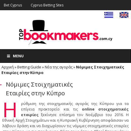
Bet Cyprus
Cyprus Betting Sites
MENU
Αρχική
»
Betting Guide
»
Νέα της αγοράς
»
Νόμιμες Στοιχηματικές
Εταιρίες στην Κύπρο
Νόμιμες Στοιχηματικές
Εταιρίες στην Κύπρο
Η
ρύθμιση της στοιχηματικής αγοράς της Κύπρου για τα
επίγεια πρακτορείο και τις
online στοιχηματικές
εταιρίες
ξεκίνησε επίσημα τον Νοέμβριο του 2016. Η
Εθνική Αρχή Στοιχημάτων και η Κυπριακή Κυβέρνηση αποφάσισαν να
λάβουν δράση και να διαχωρίσουν τις νόμιμες στοιχηματικές εταιρίες