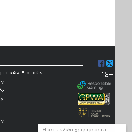
18+
ματικών Εταιριών
Cy
 Cy
Cy
Cy
Η ιστοσελίδα χρησιμοποιεί