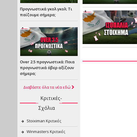
Προγνωστικά γκολ γκολ: Τι
παίζουμε σήμερα;
Over 2.5 προγνωστικά: Ποια
προγνωστικά όβερ αξίζουν
σήμερα;
Διαβάστε όλα τα νέα εδώ
Κριτικές-
Σχόλια
Stoiximan Κριτικές
Winmasters Κριτικές