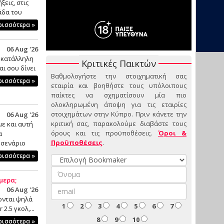
εις, στις
άδα του
ρισσότερα »
06 Aug '26
ν κατάλληλη
Κριτικές Παικτών
αι σου δίνει
Βαθμολογήστε την στοιχηματική σας
ρισσότερα »
εταιρία και βοηθήστε τους υπόλοιπους
παίκτες να σχηματίσουν μία πιο
ολοκληρωμένη άποψη για τις εταιρίες
στοιχημάτων στην Κύπρο. Πριν κάνετε την
06 Aug '26
κριτική σας, παρακολούμε διαβάστε τους
ε και αυτή
όρους και τις προϋποθέσεις.
Όροι &
α
Προϋποθέσεις
.
 σενάριο
ρισσότερα »
μερα;
06 Aug '26
ονται ψηλά
1
2
3
4
5
6
7
2.5 γκολ,...
8
9
10
ρισσότερα »