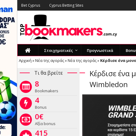
Bet Cyprus
Cyprus Betting Sites
Στοιχηματικές
Προγνωστικά
Bonu
Αρχική
»
Νέα της αγοράς
»
Νέα της αγοράς
»
Κέρδισε ένα μονα
Κέρδισε ένα 
Τι θα βρείτε
8
Wimbledon
Bookmakers
4
Bonus
0
€
Αξία bonus
415