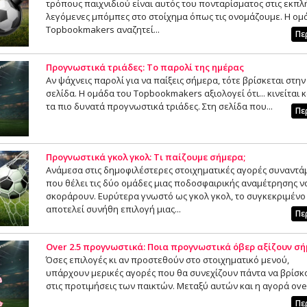
τρόπους παιχνιδιού είναι αυτός του πονταρίσματος στις εκπλήξ
λεγόμενες μπόμπες στο στοίχημα όπως τις ονομάζουμε. Η ομ
Topbookmakers αναζητεί...
Πε
Προγνωστικά τριάδες: Το παρολί της ημέρας
Αν ψάχνεις παρολί για να παίξεις σήμερα, τότε βρίσκεται στη
σελίδα. Η ομάδα του Topbookmakers αξιολογεί ότι... κινείται κ
τα πιο δυνατά προγνωστικά τριάδες. Στη σελίδα που...
Πε
Προγνωστικά γκολ γκολ: Τι παίζουμε σήμερα;
Ανάμεσα στις δημοφιλέστερες στοιχηματικές αγορές συναντάμ
που θέλει τις δύο ομάδες μιας ποδοσφαιρικής αναμέτρησης ν
σκοράρουν. Ευρύτερα γνωστό ως γκολ γκολ, το συγκεκριμένο
αποτελεί συνήθη επιλογή μιας...
Πε
Over 2.5 προγνωστικά: Ποια προγνωστικά όβερ αξίζουν σή
Όσες επιλογές κι αν προστεθούν στο στοιχηματικό μενού,
υπάρχουν μερικές αγορές που θα συνεχίζουν πάντα να βρίσκ
στις προτιμήσεις των παικτών. Μεταξύ αυτών και η αγορά over 
Πε