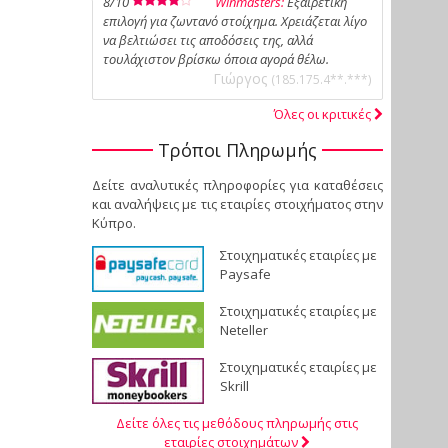
8/10
Winmasters:
Εξαιρετική
επιλογή για ζωντανό στοίχημα. Χρειάζεται λίγο
να βελτιώσει τις αποδόσεις της, αλλά
τουλάχιστον βρίσκω όποια αγορά θέλω.
Γιώργος
(185.175.4**.***)
Όλες οι κριτικές
Τρόποι Πληρωμής
Δείτε αναλυτικές πληροφορίες για καταθέσεις
και αναλήψεις με τις εταιρίες στοιχήματος στην
Κύπρο.
Στοιχηματικές εταιρίες με
Paysafe
Στοιχηματικές εταιρίες με
Neteller
Στοιχηματικές εταιρίες με
Skrill
Δείτε όλες τις μεθόδους πληρωμής στις
εταιρίες στοιχημάτων