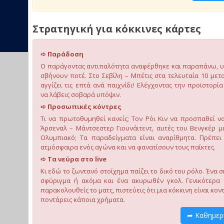
Στρατηγική για κόκκινες κάρτες
➪ Παράδοση
Ο παράγοντας αντιπαλότητα αναφέρθηκε και παραπάνω, υπά
σβήνουν ποτέ. Στο Σεβίλη – Μπέτις στα τελευταία 10 μετ
αγγίζει τις επτά ανά παιχνίδι! Ελέγχοντας την προϊστορία
να λάβεις σοβαρά υπόψιν.
➪ Προσωπικές κόντρες
Τι να πρωτοθυμηθεί κανείς; Τον Ρόι Κιν να προσπαθεί να
Άρσεναλ – Μάντσεστερ Γιουνάιτεντ, αυτές του Βενγκέρ μ
Ολυμπιακό; Τα παραδείγματα είναι αναρίθμητα. Πρέπει
ατμόσφαιρα ενός αγώνα και να φανατίσουν τους παίκτες.
➪ Τα νεύρα στο
live
Κι εδώ το ζωντανό στοίχημα παίζει το δικό του ρόλο. Ένα
σφύριγμα ή ακόμα και ένα ακυρωθέν γκολ. Γενικότερα ό
παρακολουθείς το ματς, πιστεύεις ότι μια κόκκινη είναι κον
ποντάρεις κάποια χρήματα.
➦ Καθημερι