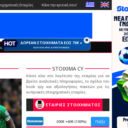
οιχηματικές Εταιρίες
Κάνε την κριτική σου!
ΔΩΡΕΑΝ ΣΤΟΙΧΗΜΑΤΑ ΕΩΣ 70€ »
τικές
*ΙΣΧΥΟΥΝ ΟΡΟΙ & ΠΡΟΫΠΟΘΕΣΕΙΣ
STOIXIMA CY
Κάντε κλικ στο λογότυπο της εταιρίας για να
βρείτε αναλυτικές πληροφορίες, το σχόλιο του
book spy και αξιολογήσεις παικτών για τις
κυπριακές στοιχηματικές εταιρίες.
ΕΤΑΙΡΙΕΣ ΣΤΟΙΧΗΜΑΤΟΣ
300€ +60€ (100%)
Παίξε