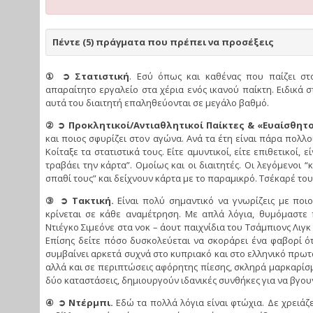
Πέντε (5) πράγματα που πρέπει να προσέξεις
① ➲ Στατιστική
. Εσύ όπως και καθένας που παίζει στο
απαραίτητο εργαλείο στα χέρια ενός ικανού παίκτη. Ειδικά στ
αυτά του διαιτητή επαληθεύονται σε μεγάλο βαθμό.
② ➲ Προκλητικοί/Αντιαθλητικοί Παίκτες & «Ευαίσθητο
και ποιος σφυρίζει στον αγώνα. Ανά τα έτη είναι πάρα πολλ
Κοίταξε τα στατιστικά τους. Είτε αμυντικοί, είτε επιθετικοί,
τραβάει την κάρτα”. Ομοίως και οι διαιτητές. Οι λεγόμενοι
σπαθί τους” και δείχνουν κάρτα με το παραμικρό. Τσέκαρέ του
③ ➲ Τακτική.
Είναι πολύ σημαντικό να γνωρίζεις με ποιο
κρίνεται σε κάθε αναμέτρηση. Με απλά λόγια, θυμόμαστε 
Ντιέγκο Σιμεόνε στα νοκ – άουτ παιχνίδια του Τσάμπιονς Λι
Επίσης δείτε πόσο δυσκολεύεται να σκοράρει ένα φαβορί ότ
συμβαίνει αρκετά συχνά στο κυπριακό και στο ελληνικό πρωτ
αλλά και σε περιπτώσεις αφόρητης πίεσης, σκληρά μαρκαρίσμ
δύο καταστάσεις, δημιουργούν ιδανικές συνθήκες για να βγουν
④ ➲ Ντέρμπι.
Εδώ τα πολλά λόγια είναι φτώχια. Δε χρειάζε