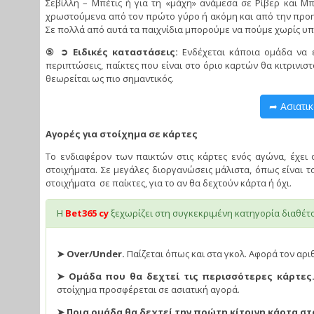
Σεβίλλη – Μπέτις ή για τη «μάχη» ανάμεσα σε Ρίβερ και Μπό
χρωστούμενα από τον πρώτο γύρο ή ακόμη και από την προηγ
Σε πολλά από αυτά τα παιχνίδια μπορούμε να πούμε χωρίς υπε
⑤ ➲ Ειδικές καταστάσεις:
Ενδέχεται κάποια ομάδα να έ
περιπτώσεις, παίκτες που είναι στο όριο καρτών θα κιτρινι
θεωρείται ως πιο σημαντικός.
➦ Ασιατικ
Αγορές για στοίχημα σε κάρτες
Το ενδιαφέρον των παικτών στις κάρτες ενός αγώνα, έχει 
στοιχήματα. Σε μεγάλες διοργανώσεις μάλιστα, όπως είναι τ
στοιχήματα σε παίκτες, για το αν θα δεχτούν κάρτα ή όχι.
Η
Bet365 cy
ξεχωρίζει στη συγκεκριμένη κατηγορία διαθέτο
➤ Over/
U
nder.
Παίζεται όπως και στα γκολ. Αφορά τον αρι
➤ Ομάδα που θα δεχτεί τις περισσότερες κάρτες
στοίχημα προσφέρεται σε ασιατική αγορά.
➤ Ποια ομάδα θα δεχτεί την πρώτη κίτρινη κάρτα στ