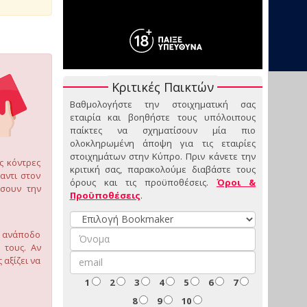
Κριτικές Παικτών
Βαθμολογήστε την στοιχηματική σας
εταιρία και βοηθήστε τους υπόλοιπους
παίκτες να σχηματίσουν μία πιο
ολοκληρωμένη άποψη για τις εταιρίες
στοιχημάτων στην Κύπρο. Πριν κάνετε την
ς κόντρες
κριτική σας, παρακολούμε διαβάστε τους
αντι στον
όρους και τις προϋποθέσεις.
Όροι &
ίσουν την
Προϋποθέσεις
.
ό ανάποδο
 τους. Αν
 αξίζει να
1
2
3
4
5
6
7
8
9
10