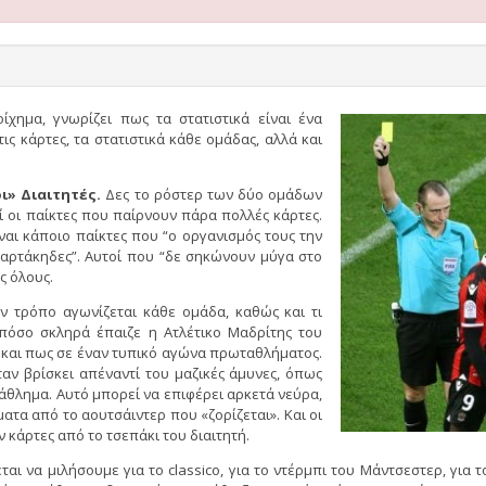
ίχημα, γνωρίζει πως τα στατιστικά είναι ένα
ις κάρτες, τα στατιστικά κάθε ομάδας, αλλά και
ι» Διαιτητές.
Δες το ρόστερ των δύο ομάδων
οί οι παίκτες που παίρνουν πάρα πολλές κάρτες.
 είναι κάποιο παίκτες που “ο οργανισμός τους την
 “καρτάκηδες”. Αυτοί που “δε σηκώνουν μύγα στο
ς όλους.
ν τρόπο αγωνίζεται κάθε ομάδα, καθώς και τι
πόσο σκληρά έπαιζε η Ατλέτικο Μαδρίτης του
γκ και πως σε έναν τυπικό αγώνα πρωταθλήματος.
αν βρίσκει απέναντί του μαζικές άμυνες, όπως
άθλημα. Αυτό μπορεί να επιφέρει αρκετά νεύρα,
ατα από το αουτσάιντερ που «ζορίζεται». Και οι
 κάρτες από το τσεπάκι του διαιτητή.
ται να μιλήσουμε για το classicο, για το ντέρμπι του Μάντσεστερ, για 