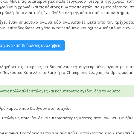
κα. Μάθε τις ιδιαιτερότητες κάθε ζευγαριού (ντέρμπι της χώρας, τοπ
ούμενη χρονιά) και τις κόντρες των προπονητών που μεταφέρονται στ
ρβολή, ότι ο διαιτητής έχει βγάλει ήδη την κάρτα από τα αποδυτήρια.
χει έναν σημαντικό αγώνα δύο αγωνιστικές μετά από την τρέχουσα.
στούν επίτηδες ώστε να χάσουν τον επόμενο και όχι τον μεθεπόμενο αγώ
ά χάντικαπ & άμεσες αναλήψεις
οδηγήσει τις εταιρείες να διευρύνουν τη συγκεκριμένη αγορά με επιπ
ο Παγκόσμιο Κύπελλο, το Euro ή το Champions League, θα βρεις ακόμη
ντας πολλαπλές επιλογές και καλύπτοντας σχεδόν όλα τα γούστα.
θμό καρτών που θα βγουν στο παιχνίδι.
.
Επιλέγεις ποια θα δει τις περισσότερες κάρτες στον αγώνα. Συνήθω
ον αγώνα.
Ποντάρεις σε ποια ομάδα παίζει ο παίκτης που θα κιτρινιστεί