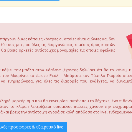
ρχουν όμως κάποιες κόντρες οι οποίες είναι αιώνιες και δεν
αξύ τους ματς σε όλες τις διοργανώσεις, ο μέσος όρος καρτών
 θα βρεις αρκετές αντίστοιχες μονομαχίες τις οποίες οφείλεις
 κόψει την μπάλα στον Χάαλαντ (έχοντας δηλώσει ότι θα το κάνει), τι
ε τον Μουρίνιο, τα clasico Ρεάλ – Μπάρτσα, τον Πάμπλο Γκαρσία απέν
 να ενημερώνεσαι για όλες τις διαφορές που ενδέχεται να δυναμιτ
 σκληρό μαρκάρισμα που θα εκνευρίσει αυτόν που το δέχτηκε, ένα πιθαν
ταν το κλίμα ηλεκτρίζεται ορισμένοι παίκτες χάνουν την ψυχραιμία
τά και βρεις την αντίστοιχη αγορά σε καλή απόδοση στο live, ενδεχομένως
νές προσφορές & εξαιρετικό live