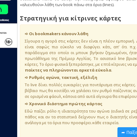
«αλιευθούν» λάθη των book πάνω στα όρια (lines).
Στρατηγική για κίτρινες κάρτες
➪ Οι
bookmakers
κάνουν λάθη
Σίγουρα η αγορά στις κάρτες δεν είναι η πλέον εμπορική.
είναι σαφώς πιο εύκολο να διαφύγει κάτι, απ’ ότι π.χ
παράδειγμα στο οποίο οι μπουκ βγήκαν ζημιωμένοι, ήταν
πρωτάθλημα της Πρέμιερ Αγγλίας. Το ασιατικό line βρισκ
κάρτες. Το όριο φυσικά ξεπεράστηκε, με επτά κίτρινες να 
παίκτες να πληρώνονται αρκετά εύκολα
.
➪ Ρυθμός αγώνα, τακτική, εξέλιξη
Το live δίνει πολλές ευκαιρίες για ποντάρισμα στις κάρτες
βέβαιο πως θα κοιτάξει να χαλάσει τον ρυθμό παίζοντας αν
σε ορισμένα φάουλ, κάποια από αυτά σίγουρα θα επιφέρουν
➪ Χρονικό διάστημα πρώτης κάρτας
Εδώ παίζει ρόλο η ιδιαιτερότητα του αγώνα (ειδικά σε ρε
πάθος και αν τα στατιστικά δείχνουν πως ο διαιτητής είν
ανάλογα με τα όρια που προσφέρει κάθε εταιρεία.
➦ Παίξε