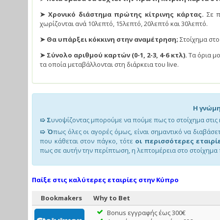
➤ Χρονικό διάστημα πρώτης κίτρινης κάρτας.
Σε π
χωρίζονται ανά 10λεπτό, 15λεπτό, 20λεπτό και 30λεπτό.
➤ Θα υπάρξει κόκκινη στην αναμέτρηση;
Στοίχημα στο 
➤ Σύνολο αριθμού καρτών (0-1, 2-3, 4-6 κτλ).
Τα όρια μο
τα οποία μεταβάλλονται στη διάρκεια του live.
H γνώμη
➯ Σ
υνοψίζοντας μπορούμε να πούμε πως το στοίχημα στις κ
➯ Ό
πως όλες οι αγορές όμως, είναι σημαντικό να διαβάσε
που κάθεται στον πάγκο, τότε
οι περισσότερες εταιρί
πως σε αυτήν την περίπτωση, η λεπτομέρεια στο στοίχημα 
Παίξε στις καλύτερες εταιρίες στην Κύπρο
Bookmakers
Why to Bet
Bonus εγγραφής έως 300€