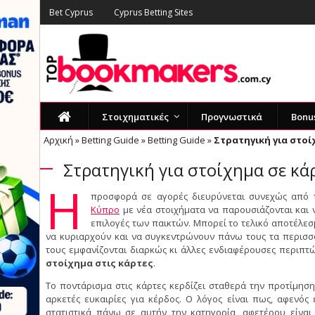
Bet Cyprus
Cyprus Betting Sites
Στοιχηματικές
Προγνωστικά
Bonu
Αρχική
»
Betting Guide
»
Betting Guide
»
Στρατηγική για στοίχ
Στρατηγική για στοίχημα σε κάρ
Η
προσφορά σε αγορές διευρύνεται συνεχώς από 
Κύπρο
με νέα στοιχήματα να παρουσιάζονται και 
επιλογές των παικτών. Μπορεί το τελικό αποτέλεσμ
να κυριαρχούν και να συγκεντρώνουν πάνω τους τα περισσ
τους εμφανίζονται διαρκώς κι άλλες ενδιαφέρουσες περιπτώσ
στοίχημα στις κάρτες
.
Το ποντάρισμα στις κάρτες κερδίζει σταθερά την προτίμη
αρκετές ευκαιρίες για κέρδος. Ο λόγος είναι πως, αφενός
στατιστικά πάνω σε αυτήν την κατηγορία, αφετέρου είναι