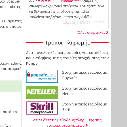
8/10
Winmasters:
Εξαιρετική
ικό ντέρμπι,
επιλογή για ζωντανό στοίχημα. Χρειάζεται λίγο
ους παίκτες.
να βελτιώσει τις αποδόσεις της, αλλά
τουλάχιστον βρίσκω όποια αγορά θέλω.
 Σε αρκετές
Γιώργος
(185.175.4**.***)
να, ο οποίος
Όλες οι κριτικές
Τρόποι Πληρωμής
Δείτε αναλυτικές πληροφορίες για καταθέσεις
και αναλήψεις με τις εταιρίες στοιχήματος στην
λέον ειδικά
Κύπρο.
 και ατομικά
Στοιχηματικές εταιρίες με
Paysafe
Στοιχηματικές εταιρίες με
Neteller
Στοιχηματικές εταιρίες με
Skrill
ς αυτό το
Δείτε όλες τις μεθόδους πληρωμής στις
εταιρίες στοιχημάτων
 πρώτος