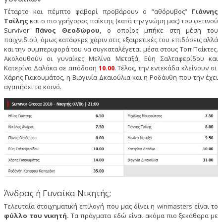
Τέταρτο και πέμπτο φαβορί προβάρουν ο “αθόρυβος”
Γιάννης
Τσίλης
και ο πιο γρήγορος παίκτης (κατά την γνώμη μας) του φετινού
Survivor
Πάνος Θεοδώρου,
ο οποίος μπήκε στη μέση του
παιχνιδιού, όμως κατάφερε χάριν στις εξαιρετικές του επιδόσεις αλλά
και την συμπεριφορά του να συγκαταλέγεται μέσα στους Τοπ Παίκτες.
Ακολουθούν oι γυναίκες Μελίνα Μεταξά, Εύη Σαλταφερίδου και
Κατερίνα Δαλάκα σε απόδοση
10.00
. Τέλος, την εντεκάδα κλείνουν οι
Χάρης Γιακουμάτος, η Βιργινία Δκαιούλια και η Ροδάνθη που την έχει
αγαπήσει το κοινό.
Άνδρας ή Γυναίκα Νικητής;
Τελευταία στοιχηματική επιλογή που μας δίνει η winmasters είναι το
φύλλο του νικητή.
Τα πράγματα εδώ είναι ακόμα πιο ξεκάθαρα με