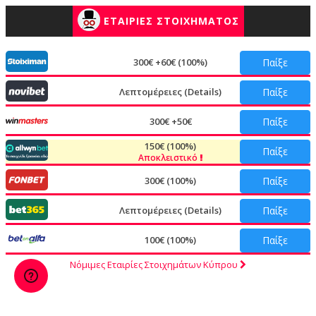
ΕΤΑΙΡΙΕΣ ΣΤΟΙΧΗΜΑΤΟΣ
300€ +60€ (100%)
Παίξε
Λεπτομέρειες (Details)
Παίξε
300€ +50€
Παίξε
150€ (100%)
Παίξε
Αποκλειστικό
300€ (100%)
Παίξε
Λεπτομέρειες (Details)
Παίξε
100€ (100%)
Παίξε
Νόμιμες Εταιρίες Στοιχημάτων Κύπρου