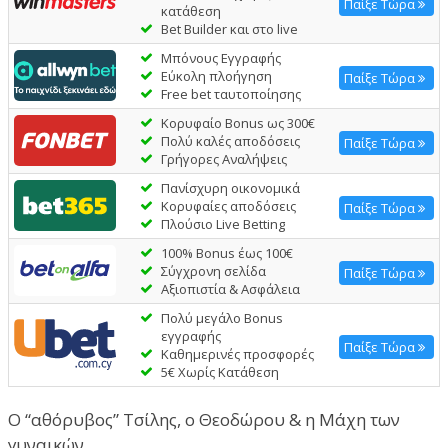
Παίξε Τώρα
κατάθεση
Bet Builder και στο live
Μπόνους Εγγραφής
Εύκολη πλοήγηση
Παίξε Τώρα
Free bet ταυτοποίησης
Κορυφαίο Bonus ως 300€
Πολύ καλές αποδόσεις
Παίξε Τώρα
Γρήγορες Αναλήψεις
Πανίσχυρη οικονομικά
Κορυφαίες αποδόσεις
Παίξε Τώρα
Πλούσιο Live Betting
100% Bonus έως 100€
Σύγχρονη σελίδα
Παίξε Τώρα
Aξιοπιστία & Ασφάλεια
Πολύ μεγάλο Bonus
εγγραφής
Παίξε Τώρα
Καθημερινές προσφορές
5€ Χωρίς Κατάθεση
Ο “αθόρυβος” Τσίλης, ο Θεοδώρου & η Μάχη των
γυναικών