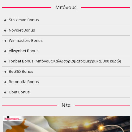
Μπόνους
Stoiximan Bonus
Novibet Bonus
Winmasters Bonus
Allwynbet Bonus
Fonbet Bonus (Μπόνους Καλωσορίσματος μέχρι και 300 ευρώ)
Bet365 Bonus
Betonalfa Bonus
Ubet Bonus
Νέα