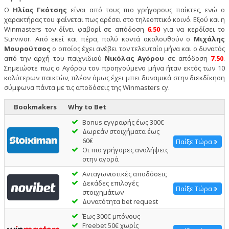
Ο
Ηλίας Γκότσης
είναι από τους πιο γρήγορους παίκτες, ενώ ο
χαρακτήρας του φαίνεται πως αρέσει στο τηλεοπτικό κοινό. Εξού και η
Winmasters τον δίνει φαβορί σε απόδοση
6.50
για να κερδίσει το
Survivor. Από εκεί και πέρα, πολύ κοντά ακολουθούν ο
Μιχάλης
Μουρούτσος
ο οποίος έχει ανέβει τον τελευταίο μήνα και ο δυνατός
από την αρχή του παιχνιδιού
Νικόλας Αγόρου
σε απόδοση
7.50
.
Σημειώστε πως ο Αγόρου τον προηγούμενο μήνα ήταν εκτός των 10
καλύτερων παικτών, πλέον όμως έχει μπει δυναμικά στην διεκδίκηση
σύμφωνα πάντα με τις αποδόσεις της Winmasters cy.
Bookmakers
Why to Bet
Bonus εγγραφής έως 300€
Δωρεάν στοιχήματα έως
60€
Παίξε Τώρα
Οι πιο γρήγορες αναλήψεις
στην αγορά
Ανταγωνιστικές αποδόσεις
Δεκάδες επιλογές
Παίξε Τώρα
στοιχημάτων
Δυνατότητα bet request
Έως 300€ μπόνους
Freebet 50€ χωρίς