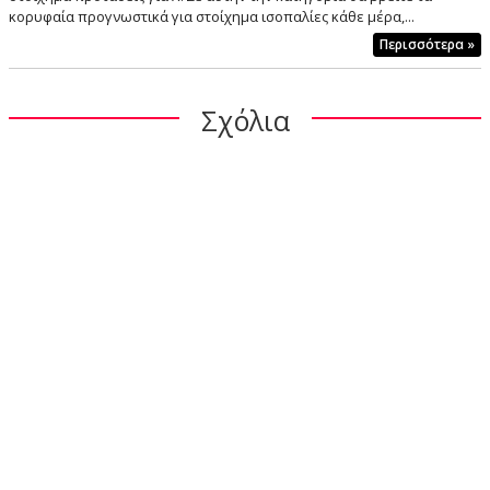
κορυφαία προγνωστικά για στοίχημα ισοπαλίες κάθε μέρα,...
Περισσότερα »
Σχόλια