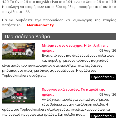
4.20! Το Over 2.5 στο παιχνίδι είναι στο 2.04, ενώ το Under 2.5 στο 1.74!
Η επιλογή να σκοράρουν και οι δύο ομάδες προσφέρεται σ’ αυτό το
παιχνίδι στο 1.88.
Για να διαβάσετε την παρουσίαση και αξιολόγηση της εταιρίας
πατήστε εδώ |
Meridianbet Cy
Περισσότερα Άρθρα
Μπόμπες στο στοίχημα: Η έκπληξη της
ημέρας
08 Aug '26
Ένας από τους πιο διαδεδομένους αλλά ίσως
και παρεξηγημένους τρόπους παιχνιδιού
είναι αυτός του πονταρίσματος στις εκπλήξεις, στις λεγόμενες
μπόμπες στο στοίχημα όπως τις ονομάζουμε. Η ομάδα του
Topbookmakers αναζητεί...
Περισσότερα »
Προγνωστικά τριάδες: Το παρολί της
ημέρας
08 Aug '26
Αν ψάχνεις παρολί για να παίξεις σήμερα,
τότε βρίσκεται στην κατάλληλη σελίδα. Η
ομάδα του Topbookmakers αξιολογεί ότι... κινείται και σου δίνει τα
πιο δυνατά προγνωστικά τριάδες. Στη σελίδα που...
Περισσότερα »