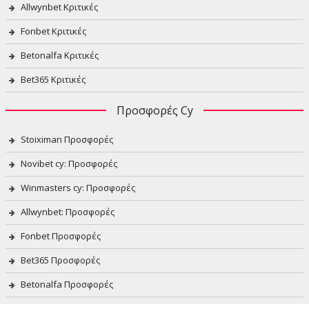
Allwynbet Κριτικές
Fonbet Κριτικές
Betonalfa Κριτικές
Bet365 Κριτικές
Προσφορές Cy
Stoiximan Προσφορές
Novibet cy: Προσφορές
Winmasters cy: Προσφορές
Allwynbet: Προσφορές
Fonbet Προσφορές
Bet365 Προσφορές
Betonalfa Προσφορές