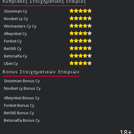
Κυπριακές Στοιχηματικές Εταιρίες
Stoiximan Cy
Novibet cy Cy
Winmasters Cy Cy
Allwynbet Cy
Fonbet Cy
Bet365 Cy
Betonalfa Cy
Ubet Cy
Bonus Στοιχηματικών Εταιριών
Stoiximan Bonus Cy
Novibet cy Bonus Cy
Allwynbet Bonus Cy
Fonbet Bonus Cy
Bet365 Bonus Cy
Betonalfa Bonus Cy
18+