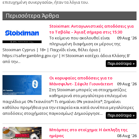
επιτυχημένη συνεργασία», ήταν τα λόγια του.
Περισσότερα Άρθρα
Stoiximan: Ανταγωνιστικές αποδόσεις για
το Τσβόλε – Άγιαξ σήμερα στις 15:30
Το κείμενο που ακολουθεί είναι
09 Aug '26
πληρωμένη διαφήμιση εκ μέρους της
Stoiximan Cyprus | 18+ | Παιχνίδι είναι, θέλει όρια |
https://safergambling.gov.cy/ | Η Stoiximan κατέχει άδεια Κλάσης Β’
από την...
Περισσότερα »
Οι κορυφαίες αποδόσεις για το
Μάνσφιλντ- Σέφιλτ Γιουνάιτεντ
09 Aug '26
Στη Stoiximan μπορείς να στοιχηματίζεις
καθημερινά στα μεγαλύτερα επιλεγμένα
παιχνίδια με 0% Γκανιότα*! Τι σημαίνει 0% γκανιότα*; Σημαίνει
καθόλου προμήθεια για την εταιρεία και κατά συνέπεια μεγαλύτερες
αποδόσεις στοιχήματος παγκοσμίως! Δημιούργησε...
Περισσότερα »
Μπόμπες στο στοίχημα: Η έκπληξη της
ημέρας
08 Aug '26