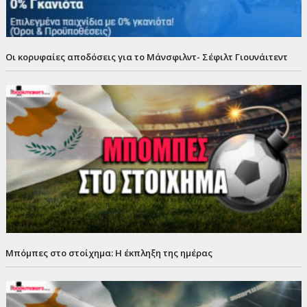
Οι κορυφαίες αποδόσεις για το Μάνσφιλντ- Σέφιλτ Γιουνάιτεντ
Μπόμπες στο στοίχημα: Η έκπληξη της ημέρας