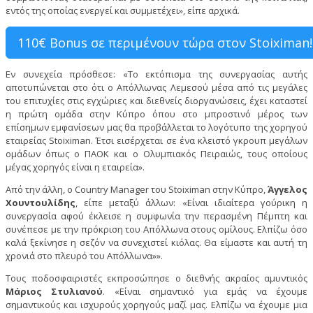
εντός της οποίας ενεργεί και συμμετέχει», είπε αρχικά.
110€ Bonus σε περιμένουν τώρα στον Stoiximan!
Εν συνεχεία πρόσθεσε: «Το εκτόπισμα της συνεργασίας αυτής
αποτυπώνεται στο ότι ο Απόλλωνας Λεμεσού μέσα από τις μεγάλες
του επιτυχίες στις εγχώριες και διεθνείς διοργανώσεις, έχει καταστεί
η πρώτη ομάδα στην Κύπρο όπου στο μπροστινό μέρος των
επίσημων εμφανίσεων μας θα προβάλλεται το λογότυπο της χορηγού
εταιρείας Stoiximan. Έτσι εισέρχεται σε ένα κλειστό γκρουπ μεγάλων
ομάδων όπως ο ΠΑΟΚ και ο Ολυμπιακός Πειραιώς, τους οποίους
μέγας χορηγός είναι η εταιρεία».
Από την άλλη, ο Country Manager του Stoiximan στην Κύπρο,
Άγγελος
Χουντουλίδης
, είπε μεταξύ άλλων: «Είναι ιδιαίτερα γούρικη η
συνεργασία αφού έκλεισε η συμφωνία την περασμένη Πέμπτη και
συνέπεσε με την πρόκριση του Απόλλωνα στους ομίλους. Ελπίζω όσο
καλά ξεκίνησε η σεζόν να συνεχιστεί κιόλας. Θα είμαστε και αυτή τη
χρονιά στο πλευρό του Απόλλωνα»».
Τους ποδοσφαιριστές εκπροσώπησε ο διεθνής ακραίος αμυντικός
Μάριος Στυλιανού
. «Είναι σημαντικό για εμάς να έχουμε
σημαντικούς και ισχυρούς χορηγούς μαζί μας. Ελπίζω να έχουμε μια