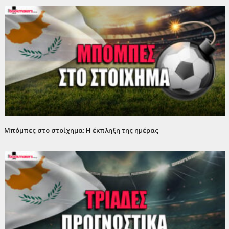
Μπόμπες στο στοίχημα: Η έκπληξη της ημέρας