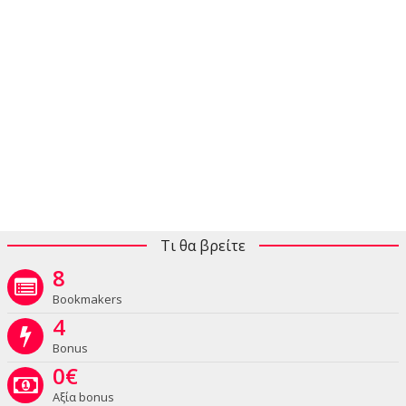
Τι θα βρείτε
8
Bookmakers
4
Bonus
0
€
Αξία bonus