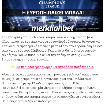
Την πρόκριση στους «32» του Europa League κυνηγάει απόψε ο
Ολυμπιακός, σε ένα ματς γιορτή με τον Ερυθρό Αστέρα, θέλοντας να
επαναλάβει την περσινή επιτυχία με τη Μίλαν στο Καραϊσκάκη. Σε ένα
ματς γιορτή με τους Σέρβους, οι Πειραιώτες θα πρέπει να φανούν…
αφιλόξενοι και να πάρουν εκείνοι την πρόκριση στους «32» του
Europa League της νέας χρονιάς.
Για περισσότερες αγορές και αποδόσεις πατήστε εδώ.
Άλλωστε, οι «ερυθρόλευκοι» είναι η μοναδική ελληνική ομάδα που
συνεχίζει στις ευρωπαϊκές διοργανώσεις και στα… πόδια τους
βρίσκεται η τύχη της Ελλάδας στην κατάταξη της UEFA.
Για να συμβεί αυτό αρκεί μία νίκη με οποιοδήποτε σκορ απέναντι
στον πρωταθλητή Σερβίας, ώστε ο Ολυμπιακός να βρεθεί το νέο στην
επόμενη φάση του Europa League και να συνεχίζει να συγκεντρώνει
βαθμούς για το ελληνικό ποδόσφαιρο.