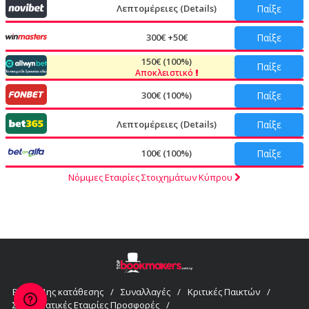
Λεπτομέρειες (Details)
Παίξε
300€ +50€
Παίξε
150€ (100%)
Παίξε
Αποκλειστικό
300€ (100%)
Παίξε
Λεπτομέρειες (Details)
Παίξε
100€ (100%)
Παίξε
Νόμιμες Εταιρίες Στοιχημάτων Κύπρου
Bonus 1ης κατάθεσης
/
Συναλλαγές
/
Κριτικές Παικτών
/
Στοιχηματικές Εταιρίες Προσφορές
/