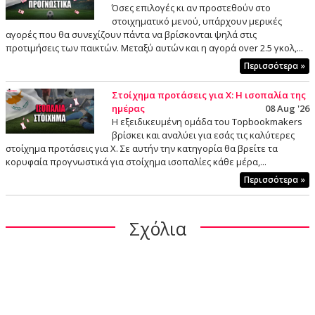
Όσες επιλογές κι αν προστεθούν στο
στοιχηματικό μενού, υπάρχουν μερικές
αγορές που θα συνεχίζουν πάντα να βρίσκονται ψηλά στις
προτιμήσεις των παικτών. Μεταξύ αυτών και η αγορά over 2.5 γκολ,...
Περισσότερα »
Στοίχημα προτάσεις για Χ: Η ισοπαλία της
ημέρας
08 Aug '26
Η εξειδικευμένη ομάδα του Topbookmakers
βρίσκει και αναλύει για εσάς τις καλύτερες
στοίχημα προτάσεις για X. Σε αυτήν την κατηγορία θα βρείτε τα
κορυφαία προγνωστικά για στοίχημα ισοπαλίες κάθε μέρα,...
Περισσότερα »
Σχόλια