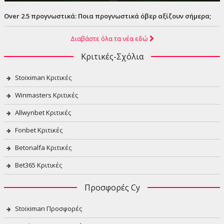
Over 2.5 προγνωστικά: Ποια προγνωστικά όβερ αξίζουν σήμερα;
Διαβάστε όλα τα νέα εδώ
Κριτικές-Σχόλια
Stoiximan Κριτικές
Winmasters Κριτικές
Allwynbet Κριτικές
Fonbet Κριτικές
Betonalfa Κριτικές
Bet365 Κριτικές
Προσφορές Cy
Stoiximan Προσφορές