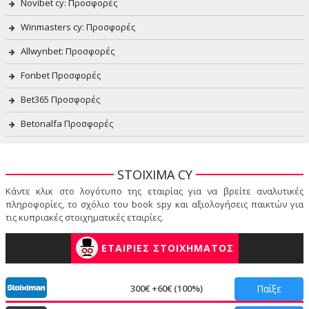
Novibet cy: Προσφορές
Winmasters cy: Προσφορές
Allwynbet: Προσφορές
Fonbet Προσφορές
Bet365 Προσφορές
Betonalfa Προσφορές
STOIXIMA CY
Κάντε κλικ στο λογότυπο της εταιρίας για να βρείτε αναλυτικές
πληροφορίες, το σχόλιο του book spy και αξιολογήσεις παικτών για
τις κυπριακές στοιχηματικές εταιρίες.
ΕΤΑΙΡΙΕΣ ΣΤΟΙΧΗΜΑΤΟΣ
300€ +60€ (100%)
Παίξε