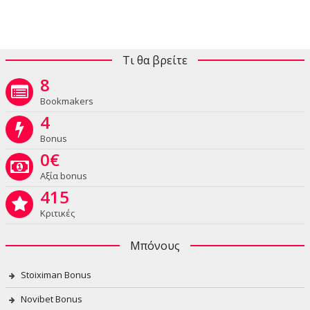
Τι θα βρείτε
8
Bookmakers
4
Bonus
0
€
Αξία bonus
415
Κριτικές
Μπόνους
Stoiximan Bonus
Novibet Bonus