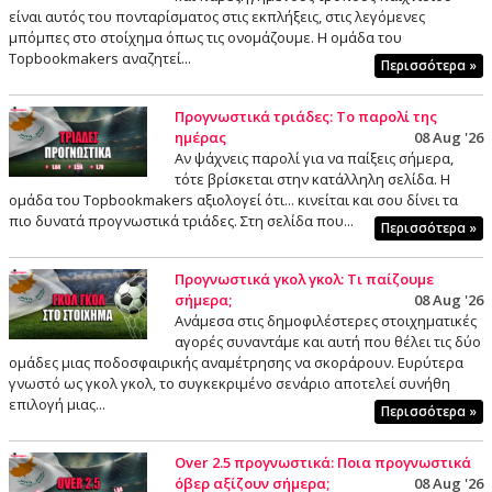
είναι αυτός του πονταρίσματος στις εκπλήξεις, στις λεγόμενες
μπόμπες στο στοίχημα όπως τις ονομάζουμε. Η ομάδα του
Topbookmakers αναζητεί...
Περισσότερα »
Προγνωστικά τριάδες: Το παρολί της
ημέρας
08 Aug '26
Αν ψάχνεις παρολί για να παίξεις σήμερα,
τότε βρίσκεται στην κατάλληλη σελίδα. Η
ομάδα του Topbookmakers αξιολογεί ότι... κινείται και σου δίνει τα
πιο δυνατά προγνωστικά τριάδες. Στη σελίδα που...
Περισσότερα »
Προγνωστικά γκολ γκολ: Τι παίζουμε
σήμερα;
08 Aug '26
Ανάμεσα στις δημοφιλέστερες στοιχηματικές
αγορές συναντάμε και αυτή που θέλει τις δύο
ομάδες μιας ποδοσφαιρικής αναμέτρησης να σκοράρουν. Ευρύτερα
γνωστό ως γκολ γκολ, το συγκεκριμένο σενάριο αποτελεί συνήθη
επιλογή μιας...
Περισσότερα »
Over 2.5 προγνωστικά: Ποια προγνωστικά
όβερ αξίζουν σήμερα;
08 Aug '26