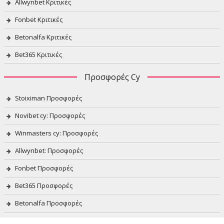
Allwynbet Κριτικές
Fonbet Κριτικές
Betonalfa Κριτικές
Bet365 Κριτικές
Προσφορές Cy
Stoiximan Προσφορές
Novibet cy: Προσφορές
Winmasters cy: Προσφορές
Allwynbet: Προσφορές
Fonbet Προσφορές
Bet365 Προσφορές
Betonalfa Προσφορές