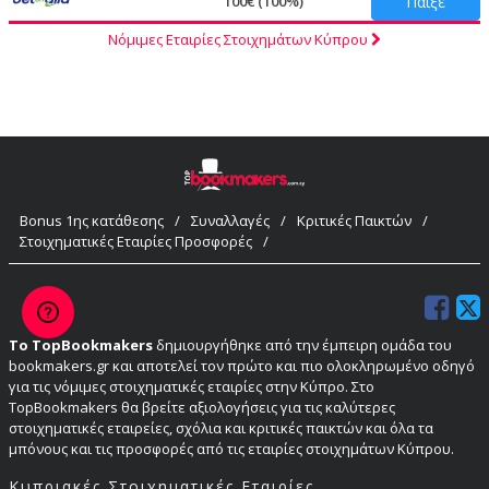
100€ (100%)
Παίξε
Νόμιμες Εταιρίες Στοιχημάτων Κύπρου
Bonus 1ης κατάθεσης
/
Συναλλαγές
/
Κριτικές Παικτών
/
Στοιχηματικές Εταιρίες Προσφορές
/
Το TopBookmakers
δημιουργήθηκε από την έμπειρη ομάδα του
bookmakers.gr και αποτελεί τον πρώτο και πιο ολοκληρωμένο οδηγό
για τις νόμιμες στοιχηματικές εταιρίες στην Κύπρο. Στο
TopBookmakers θα βρείτε αξιολογήσεις για τις καλύτερες
στοιχηματικές εταιρείες, σχόλια και κριτικές παικτών και όλα τα
μπόνους και τις προσφορές από τις εταιρίες στοιχημάτων Κύπρου.
Κυπριακές Στοιχηματικές Εταιρίες