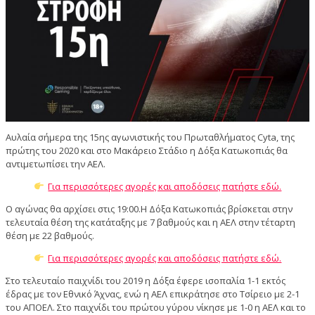
Αυλαία σήμερα της 15ης αγωνιστικής του Πρωταθλήματος Cyta, της
πρώτης του 2020 και στο Μακάρειο Στάδιο η Δόξα Κατωκοπιάς θα
αντιμετωπίσει την ΑΕΛ.
Για περισσότερες αγορές και αποδόσεις πατήστε εδώ.
Ο αγώνας θα αρχίσει στις 19:00.Η Δόξα Κατωκοπιάς βρίσκεται στην
τελευταία θέση της κατάταξης με 7 βαθμούς και η ΑΕΛ στην τέταρτη
θέση με 22 βαθμούς.
Για περισσότερες αγορές και αποδόσεις πατήστε εδώ.
Στο τελευταίο παιχνίδι του 2019 η Δόξα έφερε ισοπαλία 1-1 εκτός
έδρας με τον Εθνικό Άχνας, ενώ η ΑΕΛ επικράτησε στο Τσίρειο με 2-1
του ΑΠΟΕΛ. Στο παιχνίδι του πρώτου γύρου νίκησε με 1-0 η ΑΕΛ και το