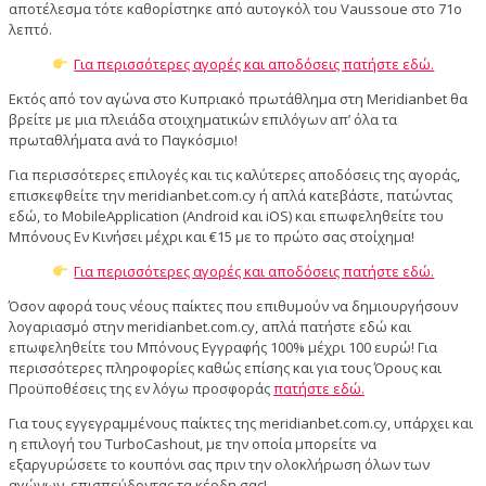
αποτέλεσμα τότε καθορίστηκε από αυτογκόλ του Vaussoue στο 71ο
λεπτό.
Για περισσότερες αγορές και αποδόσεις πατήστε εδώ.
Εκτός από τον αγώνα στο Κυπριακό πρωτάθλημα στη Μeridianbet θα
βρείτε με μια πλειάδα στοιχηματικών επιλόγων απ’ όλα τα
πρωταθλήματα ανά το Παγκόσμιο!
Για περισσότερες επιλογές και τις καλύτερες αποδόσεις της αγοράς,
επισκεφθείτε την meridianbet.com.cy ή απλά κατεβάστε, πατώντας
εδώ, το MobileApplication (Android και iOS) και επωφεληθείτε του
Μπόνους Εν Κινήσει μέχρι και €15 με το πρώτο σας στοίχημα!
Για περισσότερες αγορές και αποδόσεις πατήστε εδώ.
Όσον αφορά τους νέους παίκτες που επιθυμούν να δημιουργήσουν
λογαριασμό στην meridianbet.com.cy, απλά πατήστε εδώ και
επωφεληθείτε του Μπόνους Εγγραφής 100% μέχρι 100 ευρώ! Για
περισσότερες πληροφορίες καθώς επίσης και για τους Όρους και
Προϋποθέσεις της εν λόγω προσφοράς
πατήστε εδώ.
Για τους εγγεγραμμένους παίκτες της meridianbet.com.cy, υπάρχει και
η επιλογή του TurboCashout, με την οποία μπορείτε να
εξαργυρώσετε το κουπόνι σας πριν την ολοκλήρωση όλων των
αγώνων, επισπεύδοντας τα κέρδη σας!