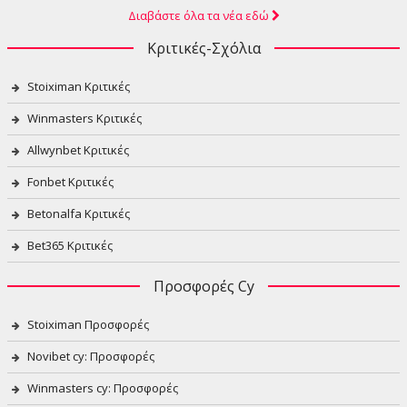
Διαβάστε όλα τα νέα εδώ
Κριτικές-Σχόλια
Stoiximan Κριτικές
Winmasters Κριτικές
Allwynbet Κριτικές
Fonbet Κριτικές
Betonalfa Κριτικές
Bet365 Κριτικές
Προσφορές Cy
Stoiximan Προσφορές
Novibet cy: Προσφορές
Winmasters cy: Προσφορές