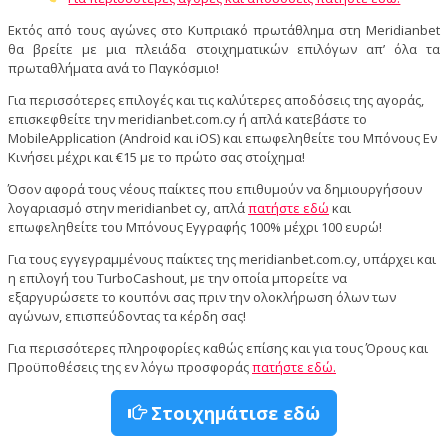
Εκτός από τους αγώνες στο Κυπριακό πρωτάθλημα στη Μeridianbet
θα βρείτε με μια πλειάδα στοιχηματικών επιλόγων απ’ όλα τα
πρωταθλήματα ανά το Παγκόσμιο!
Για περισσότερες επιλογές και τις καλύτερες αποδόσεις της αγοράς,
επισκεφθείτε την meridianbet.com.cy ή απλά κατεβάστε το
MobileApplication (Android και iOS) και επωφεληθείτε του Μπόνους Εν
Κινήσει μέχρι και €15 με το πρώτο σας στοίχημα!
Όσον αφορά τους νέους παίκτες που επιθυμούν να δημιουργήσουν
λογαριασμό στην meridianbet cy, απλά
πατήστε εδώ
και
επωφεληθείτε του Μπόνους Εγγραφής 100% μέχρι 100 ευρώ!
Για τους εγγεγραμμένους παίκτες της meridianbet.com.cy, υπάρχει και
η επιλογή του TurboCashout, με την οποία μπορείτε να
εξαργυρώσετε το κουπόνι σας πριν την ολοκλήρωση όλων των
αγώνων, επισπεύδοντας τα κέρδη σας!
Για περισσότερες πληροφορίες καθώς επίσης και για τους Όρους και
Προϋποθέσεις της εν λόγω προσφοράς
πατήστε εδώ.
Στοιχημάτισε εδώ