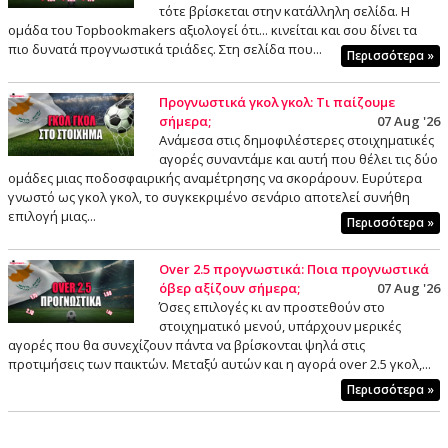
τότε βρίσκεται στην κατάλληλη σελίδα. Η
ομάδα του Topbookmakers αξιολογεί ότι... κινείται και σου δίνει τα
πιο δυνατά προγνωστικά τριάδες. Στη σελίδα που...
Περισσότερα »
Προγνωστικά γκολ γκολ: Τι παίζουμε
σήμερα;
07 Aug '26
Ανάμεσα στις δημοφιλέστερες στοιχηματικές
αγορές συναντάμε και αυτή που θέλει τις δύο
ομάδες μιας ποδοσφαιρικής αναμέτρησης να σκοράρουν. Ευρύτερα
γνωστό ως γκολ γκολ, το συγκεκριμένο σενάριο αποτελεί συνήθη
επιλογή μιας...
Περισσότερα »
Over 2.5 προγνωστικά: Ποια προγνωστικά
όβερ αξίζουν σήμερα;
07 Aug '26
Όσες επιλογές κι αν προστεθούν στο
στοιχηματικό μενού, υπάρχουν μερικές
αγορές που θα συνεχίζουν πάντα να βρίσκονται ψηλά στις
προτιμήσεις των παικτών. Μεταξύ αυτών και η αγορά over 2.5 γκολ,...
Περισσότερα »