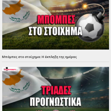
Μπόμπες στο στοίχημα: Η έκπληξη της ημέρας