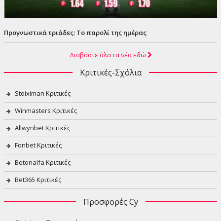
Προγνωστικά τριάδες: Το παρολί της ημέρας
Διαβάστε όλα τα νέα εδώ
Κριτικές-Σχόλια
Stoiximan Κριτικές
Winmasters Κριτικές
Allwynbet Κριτικές
Fonbet Κριτικές
Betonalfa Κριτικές
Bet365 Κριτικές
Προσφορές Cy