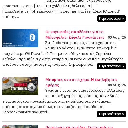
πληρωμένη διαφήμιση εκ μέρους της
Stoiximan Cyprus | 18+ | Παιχνίδι είναι, θέλει όρια |
https://safergambling.gov.cy/ | Η Stoiximan κατέχει άδεια Κλάσης Β’
από την...
Περισσότερα »
Οι κορυφαίες αποδόσεις για το
Μάνσφιλντ- Σέφιλτ Γιουνάιτεντ
09 Aug '26
Στη Stoiximan μπορείς να στοιχηματίζεις
καθημερινά στα μεγαλύτερα επιλεγμένα
παιχνίδια με 0% Γκανιότα*! Τι σημαίνει 0% γκανιότα*; Σημαίνει
καθόλου προμήθεια για την εταιρεία και κατά συνέπεια μεγαλύτερες
αποδόσεις στοιχήματος παγκοσμίως! Δημιούργησε...
Περισσότερα »
Μπόμπες στο στοίχημα: Η έκπληξη της
ημέρας
08 Aug '26
Ένας από τους πιο διαδεδομένους αλλά ίσως
και παρεξηγημένους τρόπους παιχνιδιού
είναι αυτός του πονταρίσματος στις εκπλήξεις, στις λεγόμενες
μπόμπες στο στοίχημα όπως τις ονομάζουμε. Η ομάδα του
Topbookmakers αναζητεί...
Περισσότερα »
Προγνωστικά τριάδες: Το παρολί της