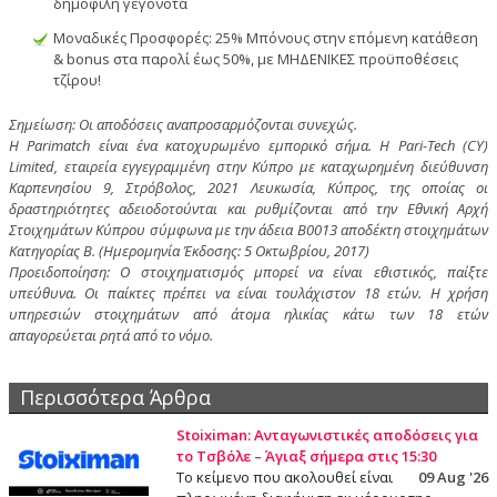
δημοφιλή γεγονότα
Μοναδικές Προσφορές: 25% Μπόνους στην επόμενη κατάθεση
& bonus στα παρολί έως 50%
, με ΜΗΔΕΝΙΚΕΣ προϋποθέσεις
τζίρου!
Σημείωση: Οι αποδόσεις αναπροσαρμόζονται συνεχώς.
Η Parimatch είναι ένα κατοχυρωμένο εμπορικό σήμα. Η Pari-Tech (CY)
Limited, εταιρεία εγγεγραμμένη στην Κύπρο με καταχωρημένη διεύθυνση
Καρπενησίου 9, Στρόβολος, 2021 Λευκωσία, Κύπρος, της οποίας οι
δραστηριότητες αδειοδοτούνται και ρυθμίζονται από την Εθνική Αρχή
Στοιχημάτων Κύπρου σύμφωνα με την άδεια B0013 αποδέκτη στοιχημάτων
Κατηγορίας Β. (Ημερομηνία Έκδοσης: 5 Οκτωβρίου, 2017)
Προειδοποίηση: Ο στοιχηματισμός μπορεί να είναι εθιστικός, παίξτε
υπεύθυνα. Οι παίκτες πρέπει να είναι τουλάχιστον 18 ετών. Η χρήση
υπηρεσιών στοιχημάτων από άτομα ηλικίας κάτω των 18 ετών
απαγορεύεται ρητά από το νόμο.
Περισσότερα Άρθρα
Stoiximan: Ανταγωνιστικές αποδόσεις για
το Τσβόλε – Άγιαξ σήμερα στις 15:30
Το κείμενο που ακολουθεί είναι
09 Aug '26