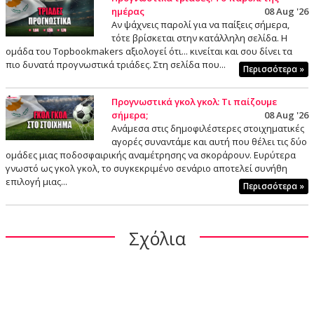
ημέρας
08 Aug '26
Αν ψάχνεις παρολί για να παίξεις σήμερα,
τότε βρίσκεται στην κατάλληλη σελίδα. Η
ομάδα του Topbookmakers αξιολογεί ότι... κινείται και σου δίνει τα
πιο δυνατά προγνωστικά τριάδες. Στη σελίδα που...
Περισσότερα »
Προγνωστικά γκολ γκολ: Τι παίζουμε
σήμερα;
08 Aug '26
Ανάμεσα στις δημοφιλέστερες στοιχηματικές
αγορές συναντάμε και αυτή που θέλει τις δύο
ομάδες μιας ποδοσφαιρικής αναμέτρησης να σκοράρουν. Ευρύτερα
γνωστό ως γκολ γκολ, το συγκεκριμένο σενάριο αποτελεί συνήθη
επιλογή μιας...
Περισσότερα »
Σχόλια