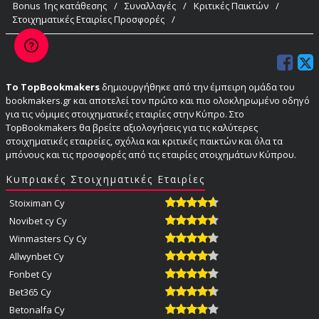
Bonus 1ης κατάθεσης
/
Συναλλαγές
/
Κριτικές Παικτών
/
Στοιχηματικές Εταιρίες Προσφορές
/
Το TopBookmakers
δημιουργήθηκε από την έμπειρη ομάδα του
bookmakers.gr και αποτελεί τον πρώτο και πιο ολοκληρωμένο οδηγό
για τις νόμιμες στοιχηματικές εταιρίες στην Κύπρο. Στο
TopBookmakers θα βρείτε αξιολογήσεις για τις καλύτερες
στοιχηματικές εταιρείες, σχόλια και κριτικές παικτών και όλα τα
μπόνους και τις προσφορές από τις εταιρίες στοιχημάτων Κύπρου.
Κυπριακές Στοιχηματικές Εταιρίες
Stoiximan Cy
Novibet cy Cy
Winmasters Cy Cy
Allwynbet Cy
Fonbet Cy
Bet365 Cy
Betonalfa Cy