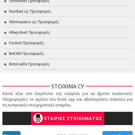
Stoiximan Προσφορές
Novibet cy: Προσφορές
Winmasters cy: Προσφορές
Allwynbet: Προσφορές
Fonbet Προσφορές
Bet365 Προσφορές
Betonalfa Προσφορές
STOIXIMA CY
Κάντε κλικ στο λογότυπο της εταιρίας για να βρείτε αναλυτικές
πληροφορίες, το σχόλιο του book spy και αξιολογήσεις παικτών για
τις κυπριακές στοιχηματικές εταιρίες.
ΕΤΑΙΡΙΕΣ ΣΤΟΙΧΗΜΑΤΟΣ