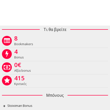
Τι θα βρείτε
8
Bookmakers
4
Bonus
0
€
Αξία bonus
415
Κριτικές
Μπόνους
Stoiximan Bonus