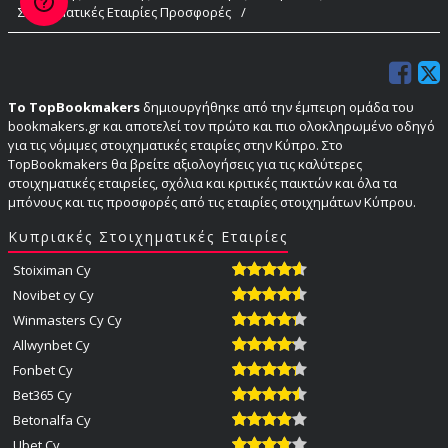
Στοιχηματικές Εταιρίες Προσφορές
/
Το TopBookmakers
δημιουργήθηκε από την έμπειρη ομάδα του
bookmakers.gr και αποτελεί τον πρώτο και πιο ολοκληρωμένο οδηγό
για τις νόμιμες στοιχηματικές εταιρίες στην Κύπρο. Στο
TopBookmakers θα βρείτε αξιολογήσεις για τις καλύτερες
στοιχηματικές εταιρείες, σχόλια και κριτικές παικτών και όλα τα
μπόνους και τις προσφορές από τις εταιρίες στοιχημάτων Κύπρου.
Κυπριακές Στοιχηματικές Εταιρίες
Stoiximan Cy
Novibet cy Cy
Winmasters Cy Cy
Allwynbet Cy
Fonbet Cy
Bet365 Cy
Betonalfa Cy
Ubet Cy