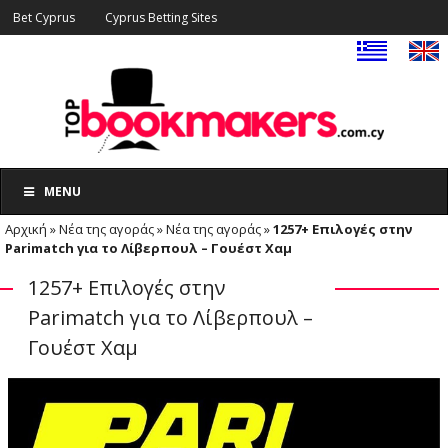
Bet Cyprus
Cyprus Betting Sites
MENU
Αρχική
»
Νέα της αγοράς
»
Νέα της αγοράς
»
1257+ Επιλογές στην
Parimatch για το Λίβερπουλ – Γουέστ Χαμ
1257+ Επιλογές στην
Parimatch για το Λίβερπουλ –
Γουέστ Χαμ