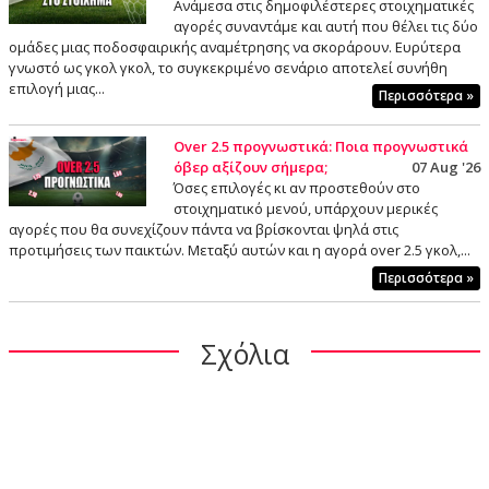
Ανάμεσα στις δημοφιλέστερες στοιχηματικές
αγορές συναντάμε και αυτή που θέλει τις δύο
ομάδες μιας ποδοσφαιρικής αναμέτρησης να σκοράρουν. Ευρύτερα
γνωστό ως γκολ γκολ, το συγκεκριμένο σενάριο αποτελεί συνήθη
επιλογή μιας...
Περισσότερα »
Over 2.5 προγνωστικά: Ποια προγνωστικά
όβερ αξίζουν σήμερα;
07 Aug '26
Όσες επιλογές κι αν προστεθούν στο
στοιχηματικό μενού, υπάρχουν μερικές
αγορές που θα συνεχίζουν πάντα να βρίσκονται ψηλά στις
προτιμήσεις των παικτών. Μεταξύ αυτών και η αγορά over 2.5 γκολ,...
Περισσότερα »
Σχόλια