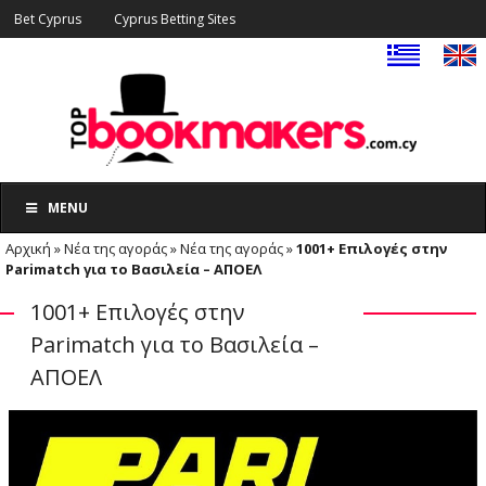
Bet Cyprus
Cyprus Betting Sites
MENU
Αρχική
»
Νέα της αγοράς
»
Νέα της αγοράς
»
1001+ Επιλογές στην
Parimatch για το Βασιλεία – ΑΠΟΕΛ
1001+ Επιλογές στην
Parimatch για το Βασιλεία –
ΑΠΟΕΛ