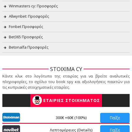
Winmasters cy: Προσφορές
Allwynbet: Προσφορές
Fonbet Προσφορές
Bet365 Προσφορές
Betonalfa Προσφορές
STOIXIMA CY
Κάντε κλικ στο λογότυπο της εταιρίας για να βρείτε αναλυτικές
πληροφορίες, το σχόλιο του book spy και αξιολογήσεις παικτών για
τις κυπριακές στοιχηματικές εταιρίες.
ΕΤΑΙΡΙΕΣ ΣΤΟΙΧΗΜΑΤΟΣ
300€ +60€ (100%)
Παίξε
Λεπτομέρειες (Details)
Παίξε