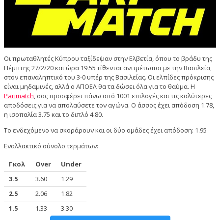
Οι πρωταθλητές Κύπρου ταξίδεψαν στην Ελβετία, όπου το βράδυ της
Πέμπτης 27/2/20 και ώρα 19.55 τίθενται αντιμέτωποι με την Βασιλεία,
στον επαναληπτικό του 3-0 υπέρ της Βασιλείας. Οι ελπίδες πρόκρισης
είναι μηδαμινές, αλλά ο ΑΠΟΕΛ θα τα δώσει όλα για το θαύμα. Η
Parimatch
, σας προσφέρει πάνω από 1001 επιλογές και τις καλύτερες
αποδόσεις για να απολαύσετε τον αγώνα. Ο άσσος έχει απόδοση 1.78,
η ισοπαλία 3.75 και το διπλό 4.80.
Το ενδεχόμενο να σκοράρουν και οι δύο ομάδες έχει απόδοση: 1.95
Εναλλακτικό σύνολο τερμάτων:
Γκολ
Over
Under
3.5
3.60
1.29
2.5
2.06
1.82
1.5
1.33
3.30