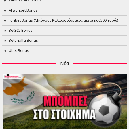
Winmasters Bonus
Allwynbet Bonus
Fonbet Bonus (Μπόνους Καλωσορίσματος μέχρι και 300 ευρώ)
Bet365 Bonus
Betonalfa Bonus
Ubet Bonus
Νέα