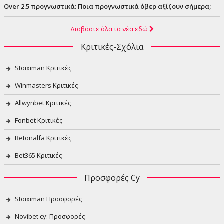
Over 2.5 προγνωστικά: Ποια προγνωστικά όβερ αξίζουν σήμερα;
Διαβάστε όλα τα νέα εδώ
Κριτικές-Σχόλια
Stoiximan Κριτικές
Winmasters Κριτικές
Allwynbet Κριτικές
Fonbet Κριτικές
Betonalfa Κριτικές
Bet365 Κριτικές
Προσφορές Cy
Stoiximan Προσφορές
Novibet cy: Προσφορές