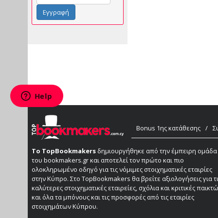
Bonus 1ης κατάθεσης
/
Σ
Το TopBookmakers
δημιουργήθηκε από την έμπειρη ομάδα
του bookmakers.gr και αποτελεί τον πρώτο και πιο
ολοκληρωμένο οδηγό για τις νόμιμες στοιχηματικές εταιρίες
στην Κύπρο. Στο TopBookmakers θα βρείτε αξιολογήσεις για τ
καλύτερες στοιχηματικές εταιρείες, σχόλια και κριτικές παικτ
και όλα τα μπόνους και τις προσφορές από τις εταιρίες
στοιχημάτων Κύπρου.