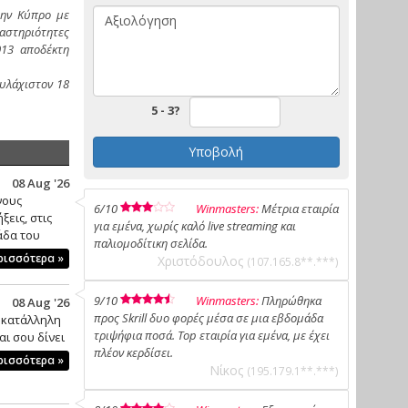
την Κύπρο με
στηριότητες
013 αποδέκτη
ουλάχιστον 18
5 - 3?
08 Aug '26
νους
6/10
Winmasters:
Μέτρια εταιρία
εις, στις
για εμένα, χωρίς καλό live streaming και
άδα του
παλιομοδίτικη σελίδα.
ρισσότερα »
Χριστόδουλος
(107.165.8**.***)
9/10
Winmasters:
Πληρώθηκα
08 Aug '26
προς Skrill δυο φορές μέσα σε μια εβδομάδα
ν κατάλληλη
τριψήφια ποσά. Top εταιρία για εμένα, με έχει
αι σου δίνει
πλέον κερδίσει.
ρισσότερα »
Νίκος
(195.179.1**.***)