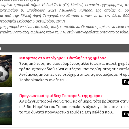
ρωμένο εμπορικό σήμα. Η Pari-Tech (CY) Limited, εταιρεία εγγεγραμμένη σ
ρπενησίου 9, Στρόβολος, 2021 Λευκωσία, Κύπρος, της οποίας οι δρα
νται από την Εθνική Αρχή Στοιχημάτων Κύπρου σύμφωνα με την άδεια B0
μερομηνία Έκδοσης: 5 Οκτωβρίου, 2017)
ός μπορεί να είναι εθιστικός, παίξτε υπεύθυνα. Οι παίκτες πρέπει να είναι τ
χημάτων από άτομα ηλικίας κάτω των 18 ετών απαγορεύεται ρητά από το νόμο.
α
Μπόμπες στο στοίχημα: Η έκπληξη της ημέρας
Ένας από τους πιο διαδεδομένους αλλά ίσως και παρεξηγημέ
τρόπους παιχνιδιού είναι αυτός του πονταρίσματος στις εκπλήξ
λεγόμενες μπόμπες στο στοίχημα όπως τις ονομάζουμε. Η ομ
Topbookmakers αναζητεί...
Πε
Προγνωστικά τριάδες: Το παρολί της ημέρας
Αν ψάχνεις παρολί για να παίξεις σήμερα, τότε βρίσκεται στη
σελίδα. Η ομάδα του Topbookmakers αξιολογεί ότι... κινείται κ
τα πιο δυνατά προγνωστικά τριάδες. Στη σελίδα που...
Πε