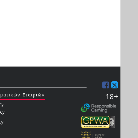
18+
ματικών Εταιριών
Cy
 Cy
Cy