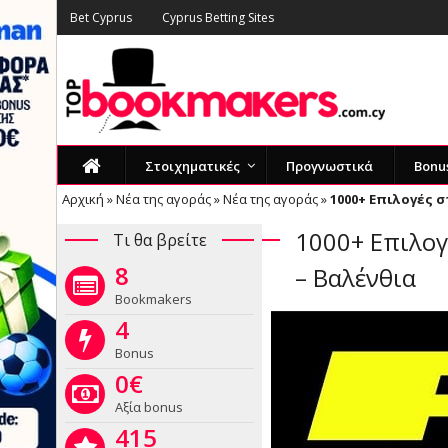
Bet Cyprus
Cyprus Betting Sites
Στοιχηματικές
Προγνωστικά
Bonu
Αρχική
»
Νέα της αγοράς
»
Νέα της αγοράς
»
1000+ Επιλογές σ
1000+ Επιλογ
Τι θα βρείτε
8
– Βαλένθια
Bookmakers
4
Bonus
0
€
Αξία bonus
415