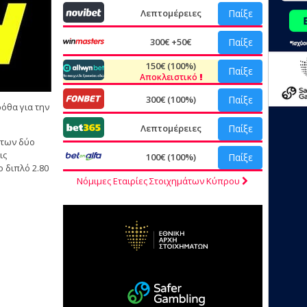
Λεπτομέρειες
Παίξε
(Details)
300€ +50€
Παίξε
150€ (100%)
Παίξε
Αποκλειστικό
300€ (100%)
Παίξε
όθα για την
Λεπτομέρειες
Παίξε
 των δύο
(Details)
ις
100€ (100%)
Παίξε
ο διπλό 2.80
Νόμιμες Εταιρίες Στοιχημάτων Κύπρου