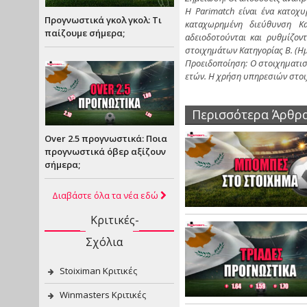
Η Parimatch είναι ένα κατοχυ
Προγνωστικά γκολ γκολ: Τι
καταχωρημένη διεύθυνση Κα
παίζουμε σήμερα;
αδειοδοτούνται και ρυθμίζο
στοιχημάτων Κατηγορίας Β. (Η
Προειδοποίηση: Ο στοιχηματισμ
ετών. Η χρήση υπηρεσιών στοι
Περισσότερα Άρθρ
Over 2.5 προγνωστικά: Ποια
προγνωστικά όβερ αξίζουν
σήμερα;
Διαβάστε όλα τα νέα εδώ
Κριτικές-
Σχόλια
Stoiximan Κριτικές
Winmasters Κριτικές