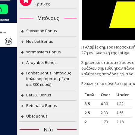
Κριτικές
Μπόνους
Stoiximan Bonus
Novibet Bonus
Η Αλαβές σήμερα Παρασκευή 6
Winmasters Bonus
27η αγωνιστική της LaLiga.
Allwynbet Bonus
Σημαντικό στατιστικό όσον α
ομάδων σημειώθηκαν πάνω α
Fonbet Bonus (Μπόνους
καλύτερες αποδόσεις για να 
Καλωσορίσματος μέχρι
Εναλλακτικό σύνολο τερμάτ
και 300 ευρώ)
Γκολ
Over
Under
Bet365 Bonus
3.5
4.30
1.22
Betonalfa Bonus
2.5
2.33
1.65
Ubet Bonus
2
1.73
2.18
Νέα