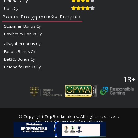
Betonalfa Cy
Ubet Cy
Bonus Στοιχηματικών Εταιριών
Stoiximan Bonus Cy
Novibet cy Bonus Cy
Allwynbet Bonus Cy
Fonbet Bonus Cy
Bet365 Bonus Cy
Betonalfa Bonus Cy
18+
© Copyright TopBookmakers. All rights reserved.
Δημιουργία Ιστοσελίδας SilkTech