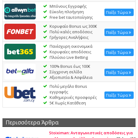
Μπόνους Εγγραφής
Εύκολη πλοήγηση
Παίξε Τώρα
Free bet ταυτοποίησης
Κορυφαίο Bonus ως 300€
Πολύ καλές αποδόσεις
Παίξε Τώρα
Γρήγορες Αναλήψεις
Πανίσχυρη οικονομικά
Κορυφαίες αποδόσεις
Παίξε Τώρα
Πλούσιο Live Betting
100% Bonus έως 100€
Σύγχρονη σελίδα
Παίξε Τώρα
Aξιοπιστία & Ασφάλεια
Πολύ μεγάλο Bonus
εγγραφής
Παίξε Τώρα
Καθημερινές προσφορές
5€ Χωρίς Κατάθεση
Περισσότερα Άρθρα
Stoiximan: Ανταγωνιστικές αποδόσεις για