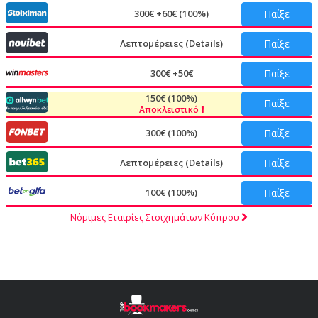
300€ +60€ (100%)
Παίξε
Λεπτομέρειες (Details)
Παίξε
300€ +50€
Παίξε
150€ (100%)
Παίξε
Αποκλειστικό
300€ (100%)
Παίξε
Λεπτομέρειες (Details)
Παίξε
100€ (100%)
Παίξε
Νόμιμες Εταιρίες Στοιχημάτων Κύπρου