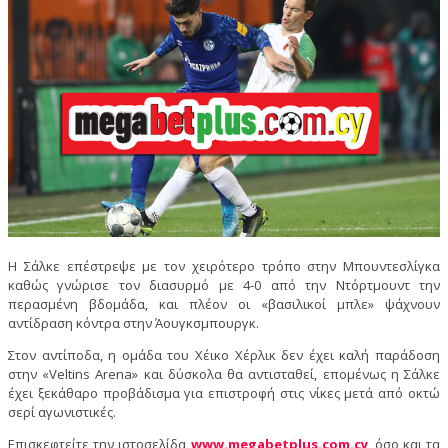
Η Σάλκε επέστρεψε με τον χειρότερο τρόπο στην Μπουντεσλίγκα
καθώς γνώρισε τον διασυρμό με 4-0 από την Ντόρτμουντ την
περασμένη βδομάδα, και πλέον οι «βασιλικοί μπλε» ψάχνουν
αντίδραση κόντρα στην Άουγκσμπουργκ.
Στον αντίποδα, η ομάδα του Χέικο Χέρλικ δεν έχει καλή παράδοση
στην «Veltins Arena» και δύσκολα θα αντισταθεί, επομένως η Σάλκε
έχει ξεκάθαρο προβάδισμα για επιστροφή στις νίκες μετά από οκτώ
σερί αγωνιστικές.
Επισκεφτείτε την ιστοσελίδα
www.megabetplus.com.cy
, όσο και τα