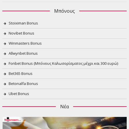
Μπόνους
Stoiximan Bonus
Novibet Bonus
Winmasters Bonus
Allwynbet Bonus
Fonbet Bonus (Μπόνους Καλωσορίσματος μέχρι και 300 ευρώ)
Bet365 Bonus
Betonalfa Bonus
Ubet Bonus
Νέα