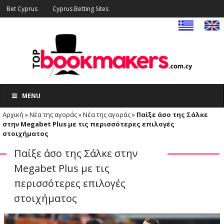
Bet Cyprus
Cyprus Betting Sites
MENU
Αρχική
»
Νέα της αγοράς
»
Νέα της αγοράς
»
Παίξε άσο της Σάλκε
στην Megabet Plus με τις περισσότερες επιλογές
στοιχήματος
Παίξε άσο της Σάλκε στην
Megabet Plus με τις
περισσότερες επιλογές
στοιχήματος