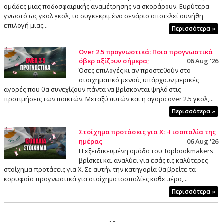
ομάδες μιας ποδοσφαιρικής αναμέτρησης να σκοράρουν. Ευρύτερα
γνωστό ως γκολ γκολ, το συγκεκριμένο σενάριο αποτελεί συνήθη
επιλογή μιας...
Περισσότερα »
Over 2.5 προγνωστικά: Ποια προγνωστικά
όβερ αξίζουν σήμερα;
06 Aug '26
Όσες επιλογές κι αν προστεθούν στο
στοιχηματικό μενού, υπάρχουν μερικές
αγορές που θα συνεχίζουν πάντα να βρίσκονται ψηλά στις
προτιμήσεις των παικτών. Μεταξύ αυτών και η αγορά over 2.5 γκολ,...
Περισσότερα »
Στοίχημα προτάσεις για Χ: Η ισοπαλία της
ημέρας
06 Aug '26
Η εξειδικευμένη ομάδα του Topbookmakers
βρίσκει και αναλύει για εσάς τις καλύτερες
στοίχημα προτάσεις για X. Σε αυτήν την κατηγορία θα βρείτε τα
κορυφαία προγνωστικά για στοίχημα ισοπαλίες κάθε μέρα,...
Περισσότερα »