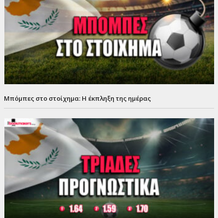
Μπόμπες στο στοίχημα: Η έκπληξη της ημέρας