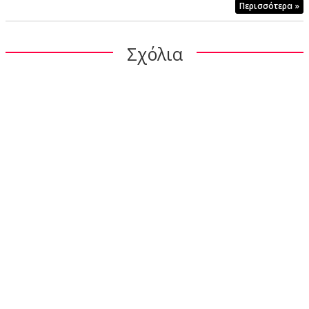
Περισσότερα »
Σχόλια