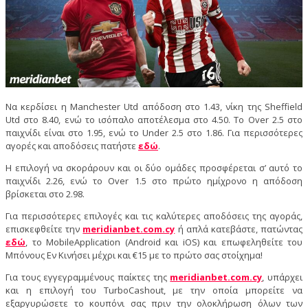
Να κερδίσει η Manchester Utd απόδοση στο 1.43, νίκη της Sheffield
Utd στο 8.40, ενώ το ισόπαλο αποτέλεσμα στο 4.50. Το Over 2.5 στο
παιχνίδι είναι στο 1.95, ενώ το Under 2.5 στο 1.86. Για περισσότερες
αγορές και αποδόσεις πατήστε
εδώ
.
Η επιλογή να σκοράρουν και οι δύο ομάδες προσφέρεται σ’ αυτό το
παιχνίδι 2.26, ενώ το Over 1.5 στο πρώτο ημίχρονο η απόδοση
βρίσκεται στο 2.98.
Για περισσότερες επιλογές και τις καλύτερες αποδόσεις της αγοράς,
επισκεφθείτε την
meridianbet.com.cy
ή απλά κατεβάστε, πατώντας
εδώ
, το MobileApplication (Android και iOS) και επωφεληθείτε του
Μπόνους Εν Κινήσει μέχρι και €15 με το πρώτο σας στοίχημα!
Για τους εγγεγραμμένους παίκτες της
meridianbet.com.cy
, υπάρχει
και η επιλογή του TurboCashout, με την οποία μπορείτε να
εξαργυρώσετε το κουπόνι σας πριν την ολοκλήρωση όλων των