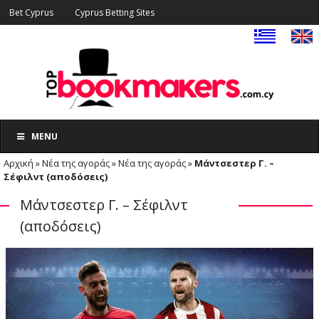
Bet Cyprus
Cyprus Betting Sites
MENU
Αρχική
»
Νέα της αγοράς
»
Νέα της αγοράς
»
Μάντσεστερ Γ. –
Σέφιλντ (αποδόσεις)
Μάντσεστερ Γ. – Σέφιλντ
(αποδόσεις)