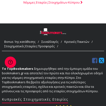
Νόμιμες Εταιρίες Στοιχημάτων Κύπρου
Bonus 1ης κατάθεσης
/
Συναλλαγές
/
Κριτικές Παικτών
/
Στοιχηματικές Εταιρίες Προσφορές
/
Το TopBookmakers
δημιουργήθηκε από την έμπειρη ομάδα του
bookmakers.gr και αποτελεί τον πρώτο και πιο ολοκληρωμένο οδηγό
για τις νόμιμες στοιχηματικές εταιρίες στην Κύπρο. Στο
TopBookmakers θα βρείτε αξιολογήσεις για τις καλύτερες
στοιχηματικές εταιρείες, σχόλια και κριτικές παικτών και όλα τα
μπόνους και τις προσφορές από τις εταιρίες στοιχημάτων Κύπρου.
Κυπριακές Στοιχηματικές Εταιρίες