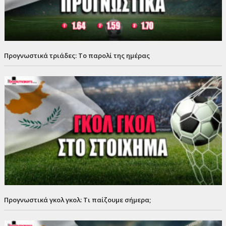
Προγνωστικά τριάδες: Το παρολί της ημέρας
Προγνωστικά γκολ γκολ: Τι παίζουμε σήμερα;