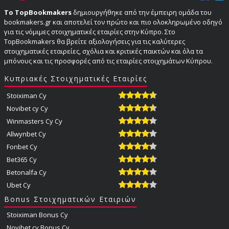
Το TopBookmakers
δημιουργήθηκε από την έμπειρη ομάδα του
bookmakers.gr και αποτελεί τον πρώτο και πιο ολοκληρωμένο οδηγό
για τις νόμιμες στοιχηματικές εταιρίες στην Κύπρο. Στο
TopBookmakers θα βρείτε αξιολογήσεις για τις καλύτερες
στοιχηματικές εταιρείες, σχόλια και κριτικές παικτών και όλα τα
μπόνους και τις προσφορές από τις εταιρίες στοιχημάτων Κύπρου.
Κυπριακές Στοιχηματικές Εταιρίες
Stoiximan Cy
Novibet cy Cy
Winmasters Cy Cy
Allwynbet Cy
Fonbet Cy
Bet365 Cy
Betonalfa Cy
Ubet Cy
Bonus Στοιχηματικών Εταιριών
Stoiximan Bonus Cy
Novibet cy Bonus Cy