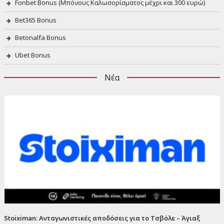
Fonbet Bonus (Μπόνους Καλωσορίσματος μέχρι και 300 ευρώ)
Bet365 Bonus
Betonalfa Bonus
Ubet Bonus
Νέα
Stoiximan: Ανταγωνιστικές αποδόσεις για το Τσβόλε – Άγιαξ