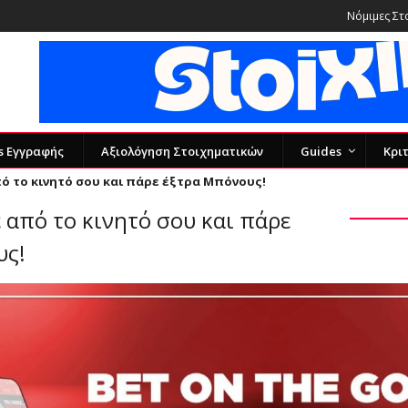
Νόμιμες Στ
s Εγγραφής
Αξιολόγηση Στοιχηματικών
Guides
Κρι
ό το κινητό σου και πάρε έξτρα Μπόνους!
 από το κινητό σου και πάρε
υς!