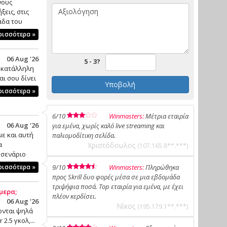
νους
εις, στις
άδα του
ρισσότερα »
06 Aug '26
5 - 3?
ν κατάλληλη
αι σου δίνει
ρισσότερα »
6/10
Winmasters:
Μέτρια εταιρία
06 Aug '26
για εμένα, χωρίς καλό live streaming και
ε και αυτή
παλιομοδίτικη σελίδα.
α
Χριστόδουλος
(107.165.8**.***)
 σενάριο
9/10
Winmasters:
Πληρώθηκα
ρισσότερα »
προς Skrill δυο φορές μέσα σε μια εβδομάδα
τριψήφια ποσά. Top εταιρία για εμένα, με έχει
μερα;
πλέον κερδίσει.
06 Aug '26
Νίκος
(195.179.1**.***)
ονται ψηλά
2.5 γκολ,...