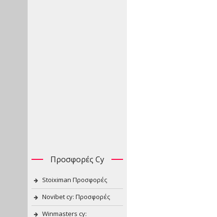
Προσφορές Cy
Stoiximan Προσφορές
Novibet cy: Προσφορές
Winmasters cy: