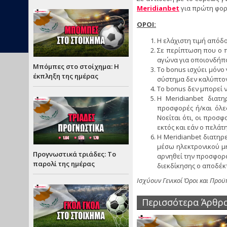
Meridianbet
για πρώτη φορά
ΟΡΟΙ:
Η ελάχιστη τιμή απόδο
Σε περίπτωση που ο π
αγώνα για οποιονδήπο
Μπόμπες στο στοίχημα: Η
Το bonus ισχύει μόνο 
έκπληξη της ημέρας
σύστημα δεν καλύπτον
Το bonus δεν μπορεί 
Η Meridianbet διατ
προσφορές ή/και όλε
Νοείται ότι, οι προσ
εκτός και εάν ο πελάτ
Η Meridianbet διατηρ
μέσω ηλεκτρονικού μην
Προγνωστικά τριάδες: Το
αρνηθεί την προσφορά
παρολί της ημέρας
διεκδίκησης ο αποδέκ
Ισχύουν Γενικοί Όροι και Προϋ
Περισσότερα Άρθρ