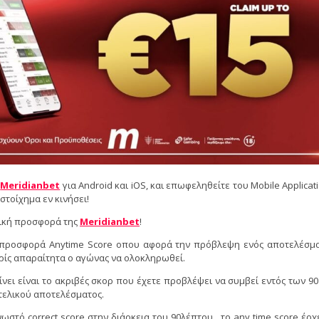
ή
Meridianbet
για Android και iOS, και επωφεληθείτε του Mobile Applica
στοίχημα εν κινήσει!
τική προσφορά της
Meridianbet
!
 προσφορά Αnytime Score οπου αφορά την πρόβλεψη ενός αποτελέσμα
ωρίς απαραίτητα ο αγώνας να ολοκληρωθεί.
ίνει είναι το ακριβές σκορ που έχετε προβλέψει να συμβεί εντός των 9
τελικού αποτελέσματος.
ωστό correct score στην διάρκεια του 90λέπτου , το any time score έρχ