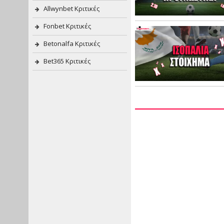
Allwynbet Κριτικές
Fonbet Κριτικές
Betonalfa Κριτικές
Bet365 Κριτικές