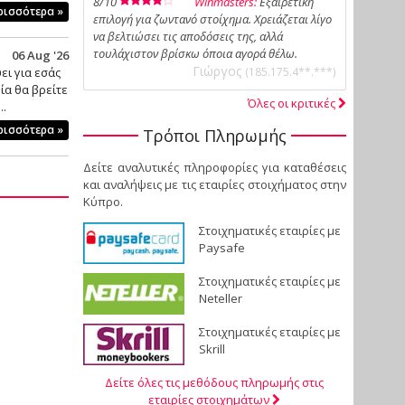
8/10
Winmasters:
Εξαιρετική
ρισσότερα »
επιλογή για ζωντανό στοίχημα. Χρειάζεται λίγο
να βελτιώσει τις αποδόσεις της, αλλά
τουλάχιστον βρίσκω όποια αγορά θέλω.
06 Aug '26
Γιώργος
(185.175.4**.***)
ει για εσάς
ία θα βρείτε
Όλες οι κριτικές
..
ρισσότερα »
Τρόποι Πληρωμής
Δείτε αναλυτικές πληροφορίες για καταθέσεις
και αναλήψεις με τις εταιρίες στοιχήματος στην
Κύπρο.
Στοιχηματικές εταιρίες με
Paysafe
Στοιχηματικές εταιρίες με
Neteller
Στοιχηματικές εταιρίες με
Skrill
Δείτε όλες τις μεθόδους πληρωμής στις
εταιρίες στοιχημάτων