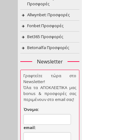
Προσφορές
Allwynbet: Προσφορές
Fonbet Προσφορές
Bet365 Προσφορές
Betonalfa Προσφορές
Newsletter
Γραφτείτε τώρα στο
Newsletter!
Όλα τα ΑΠΟΚΛΕΙΣΤΙΚΑ μας
bonus & προσφορές σας
περιμένουν στο email σας!
Όνομα:
email: