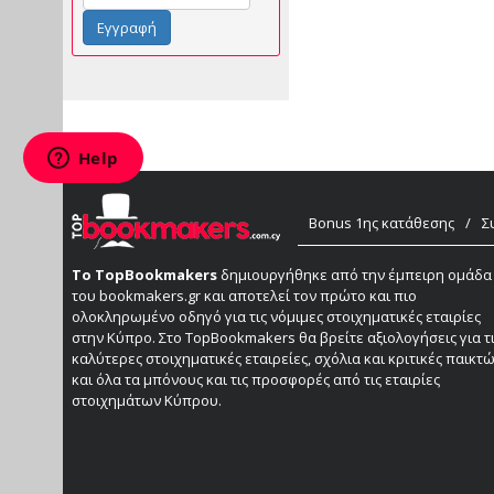
Bonus 1ης κατάθεσης
/
Σ
Το TopBookmakers
δημιουργήθηκε από την έμπειρη ομάδα
του bookmakers.gr και αποτελεί τον πρώτο και πιο
ολοκληρωμένο οδηγό για τις νόμιμες στοιχηματικές εταιρίες
στην Κύπρο. Στο TopBookmakers θα βρείτε αξιολογήσεις για τ
καλύτερες στοιχηματικές εταιρείες, σχόλια και κριτικές παικτ
και όλα τα μπόνους και τις προσφορές από τις εταιρίες
στοιχημάτων Κύπρου.