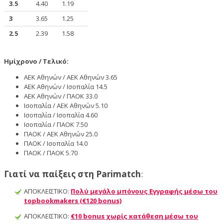
3.5
4.40
1.19
3
3.65
1.25
2.5
2.39
1.58
Ημίχρονο / Τελικό:
ΑΕΚ Αθηνών / ΑΕΚ Αθηνών 3.65
ΑΕΚ Αθηνών / Ισοπαλία 14.5
ΑΕΚ Αθηνών / ΠΑΟΚ 33.0
Ισοπαλία / ΑΕΚ Αθηνών 5.10
Ισοπαλία / Ισοπαλία 4.60
Ισοπαλία / ΠΑΟΚ 7.50
ΠΑΟΚ / ΑΕΚ Αθηνών 25.0
ΠΑΟΚ / Ισοπαλία 14.0
ΠΑΟΚ / ΠΑΟΚ 5.70
Γιατί να παίξεις στη Parimatch
:
ΑΠΟΚΛΕΙΣΤΙΚΟ:
Πολύ μεγάλο μπόνους Εγγραφής μέσω του
topbookmakers (€120 bonus)
ΑΠΟΚΛΕΙΣΤΙΚΟ:
€10 bonus χωρίς κατάθεση μέσω του