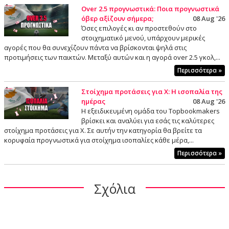
Over 2.5 προγνωστικά: Ποια προγνωστικά
όβερ αξίζουν σήμερα;
08 Aug '26
Όσες επιλογές κι αν προστεθούν στο
στοιχηματικό μενού, υπάρχουν μερικές
αγορές που θα συνεχίζουν πάντα να βρίσκονται ψηλά στις
προτιμήσεις των παικτών. Μεταξύ αυτών και η αγορά over 2.5 γκολ,...
Περισσότερα »
Στοίχημα προτάσεις για Χ: Η ισοπαλία της
ημέρας
08 Aug '26
Η εξειδικευμένη ομάδα του Topbookmakers
βρίσκει και αναλύει για εσάς τις καλύτερες
στοίχημα προτάσεις για X. Σε αυτήν την κατηγορία θα βρείτε τα
κορυφαία προγνωστικά για στοίχημα ισοπαλίες κάθε μέρα,...
Περισσότερα »
Σχόλια