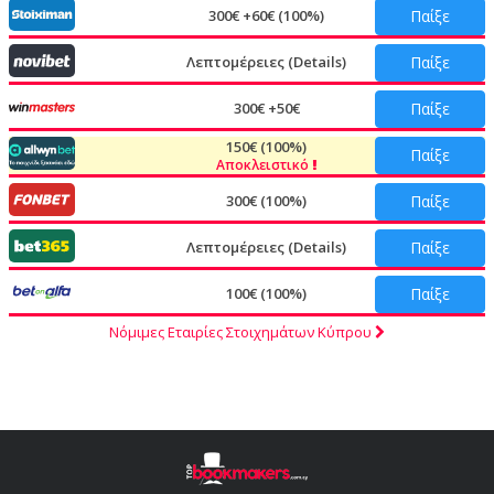
300€ +60€ (100%)
Παίξε
Λεπτομέρειες (Details)
Παίξε
300€ +50€
Παίξε
150€ (100%)
Παίξε
Αποκλειστικό
300€ (100%)
Παίξε
Λεπτομέρειες (Details)
Παίξε
100€ (100%)
Παίξε
Νόμιμες Εταιρίες Στοιχημάτων Κύπρου