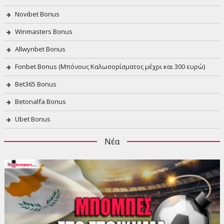
Novibet Bonus
Winmasters Bonus
Allwynbet Bonus
Fonbet Bonus (Μπόνους Καλωσορίσματος μέχρι και 300 ευρώ)
Bet365 Bonus
Betonalfa Bonus
Ubet Bonus
Νέα