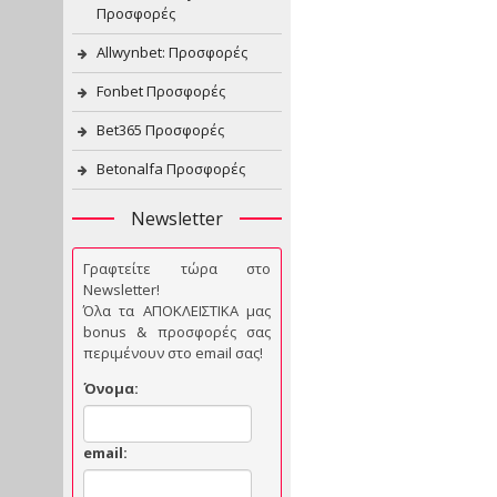
Προσφορές
Allwynbet: Προσφορές
Fonbet Προσφορές
Bet365 Προσφορές
Betonalfa Προσφορές
Newsletter
Γραφτείτε τώρα στο
Newsletter!
Όλα τα ΑΠΟΚΛΕΙΣΤΙΚΑ μας
bonus & προσφορές σας
περιμένουν στο email σας!
Όνομα:
email: