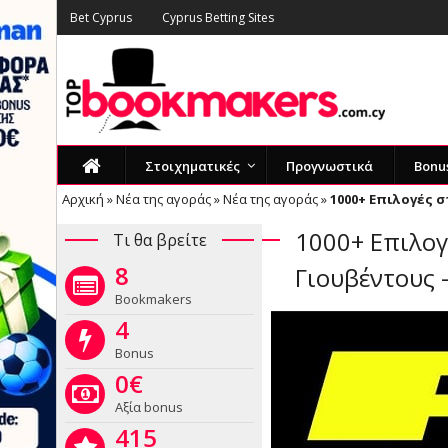
Bet Cyprus
Cyprus Betting Sites
Στοιχηματικές
Προγνωστικά
Bonu
Αρχική
»
Νέα της αγοράς
»
Νέα της αγοράς
»
1000+ Επιλογές σ
1000+ Επιλογ
Τι θα βρείτε
8
Γιουβέντους 
Bookmakers
4
Bonus
0
€
Αξία bonus
415