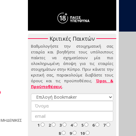
Κριτικές Παικτών
Βαθμολογήστε την στοιχηματική σας
εταιρία και βοηθήστε τους υπόλοιπους
παίκτες να σχηματίσουν μία πιο
ολοκληρωμένη άποψη για τις εταιρίες
στοιχημάτων στην Κύπρο. Πριν κάνετε την
κριτική σας, παρακολούμε διαβάστε τους
όρους και τις προϋποθέσεις.
Όροι &
Προϋποθέσεις
.
)
ε ΜΗΔΕΝΙΚΕΣ
1
2
3
4
5
6
7
8
9
10