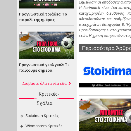
Σημείωση: Οι αποδόσεις αναπ
Η Parimatch είναι ένα κατοχυ
καταχωρημένη διεύθυνση Κα
Προγνωστικά τριάδες: Το
αδειοδοτούνται και ρυθμίζο
παρολί της ημέρας
στοιχημάτων Κατηγορίας Β. (Η
Προειδοποίηση: Ο στοιχηματισμ
ετών. Η χρήση υπηρεσιών στοι
Περισσότερα Άρθρ
Προγνωστικά γκολ γκολ: Τι
παίζουμε σήμερα;
Διαβάστε όλα τα νέα εδώ
Κριτικές-
Σχόλια
Stoiximan Κριτικές
Winmasters Κριτικές