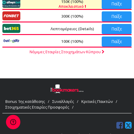
150€ (100%)
Παίξε
Αποκλειστικό
300€ (100%)
Παίξε
Λεπτομέρειες (Details)
Παίξε
100€ (100%)
Παίξε
Νόμιμες Εταιρίες Στοιχημάτων Κύπρου
Bonus 1ης κατάθεσης
/
Συναλλαγές
/
Κριτικές Παικτών
/
Στοιχηματικές Εταιρίες Προσφορές
/