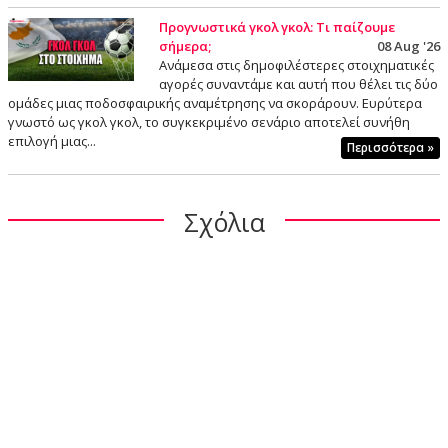
Προγνωστικά γκολ γκολ: Τι παίζουμε
σήμερα;
08 Aug '26
Ανάμεσα στις δημοφιλέστερες στοιχηματικές
αγορές συναντάμε και αυτή που θέλει τις δύο
ομάδες μιας ποδοσφαιρικής αναμέτρησης να σκοράρουν. Ευρύτερα
γνωστό ως γκολ γκολ, το συγκεκριμένο σενάριο αποτελεί συνήθη
επιλογή μιας...
Περισσότερα »
Σχόλια