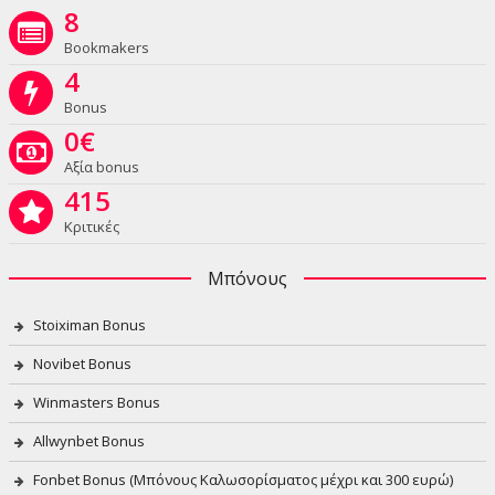
8
Bookmakers
4
Bonus
0
€
Αξία bonus
415
Κριτικές
Μπόνους
Stoiximan Bonus
Novibet Bonus
Winmasters Bonus
Allwynbet Bonus
Fonbet Bonus (Μπόνους Καλωσορίσματος μέχρι και 300 ευρώ)