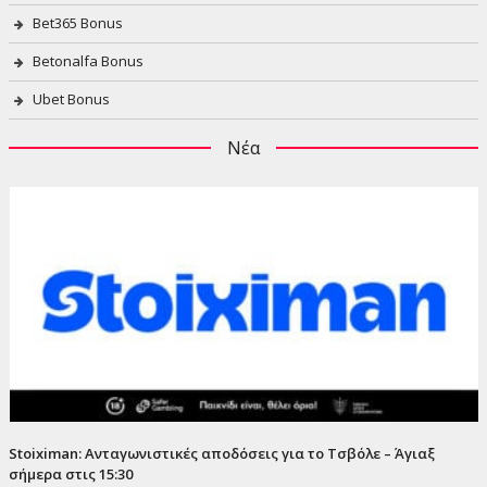
Bet365 Bonus
Betonalfa Bonus
Ubet Bonus
Νέα
Stoiximan: Ανταγωνιστικές αποδόσεις για το Τσβόλε – Άγιαξ
σήμερα στις 15:30