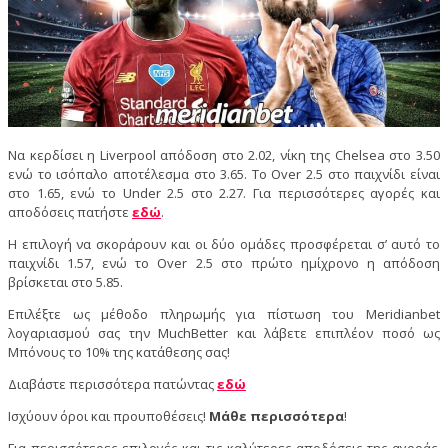
Να κερδίσει η Liverpool απόδοση στο 2.02, νίκη της Chelsea στο 3.50
ενώ το ισόπαλο αποτέλεσμα στο 3.65. Το Over 2.5 στο παιχνίδι είναι
στο 1.65, ενώ το Under 2.5 στο 2.27. Για περισσότερες αγορές και
αποδόσεις πατήστε
εδώ
.
Η επιλογή να σκοράρουν και οι δύο ομάδες προσφέρεται σ’ αυτό το
παιχνίδι 1.57, ενώ το Over 2.5 στο πρώτο ημίχρονο η απόδοση
βρίσκεται στο 5.85.
Επιλέξτε ως μέθοδο πληρωμής για πίστωση του Meridianbet
λογαριασμού σας την MuchBetter και λάβετε επιπλέον ποσό ως
Μπόνους το 10% της κατάθεσης σας!
Διαβάστε περισσότερα πατώντας
εδώ
Ισχύουν όροι και προυποθέσεις!
Μάθε περισσότερα
!