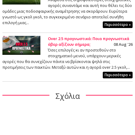
αγορές συναντάμε και αυτή που θέλει τις δύο
ομάδες μιας ποδοσφαιρικής αναμέτρησης να σκοράρουν. Ευρύτερα
γνωστό ως γκολ γκολ, το συγκεκριμένο σενάριο αποτελεί συνήθη
επιλογή μιας...
Περισσότερα »
Over 2.5 προγνωστικά: Ποια προγνωστικά
όβερ αξίζουν σήμερα;
08 Aug '26
Όσες επιλογές κι αν προστεθούν στο
στοιχηματικό μενού, υπάρχουν μερικές
αγορές που θα συνεχίζουν πάντα να βρίσκονται ψηλά στις
προτιμήσεις των παικτών. Μεταξύ αυτών και η αγορά over 2.5 γκολ,...
Περισσότερα »
Σχόλια