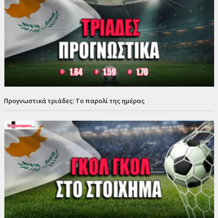
Προγνωστικά τριάδες: Το παρολί της ημέρας