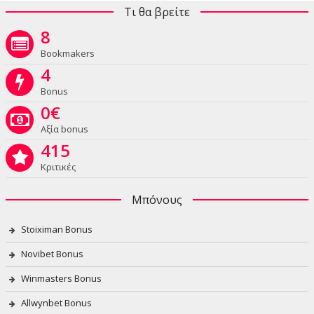
Τι θα βρείτε
8
Bookmakers
4
Bonus
0
€
Αξία bonus
415
Κριτικές
Μπόνους
Stoiximan Bonus
Novibet Bonus
Winmasters Bonus
Allwynbet Bonus