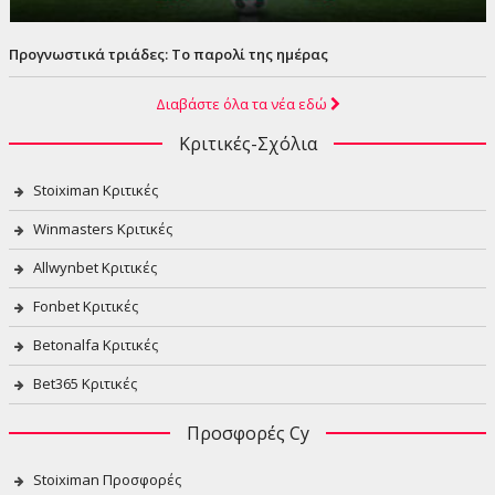
Προγνωστικά τριάδες: Το παρολί της ημέρας
Διαβάστε όλα τα νέα εδώ
Κριτικές-Σχόλια
Stoiximan Κριτικές
Winmasters Κριτικές
Allwynbet Κριτικές
Fonbet Κριτικές
Betonalfa Κριτικές
Bet365 Κριτικές
Προσφορές Cy
Stoiximan Προσφορές