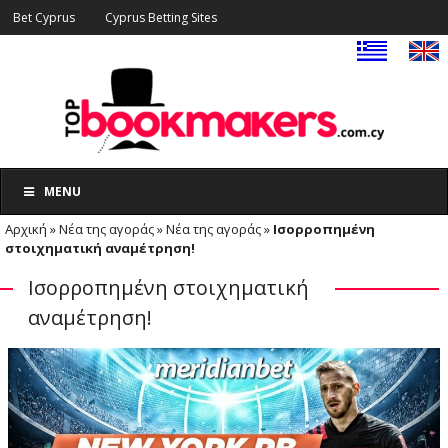
Bet Cyprus
Cyprus Betting Sites
MENU
Αρχική
»
Νέα της αγοράς
»
Νέα της αγοράς
»
Ισορροπημένη
στοιχηματική αναμέτρηση!
Ισορροπημένη στοιχηματική
αναμέτρηση!