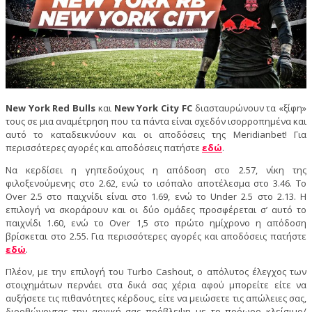
New York Red Bulls
και
New York City FC
διασταυρώνουν τα «ξίφη»
τους σε μια αναμέτρηση που τα πάντα είναι σχεδόν ισορροπημένα και
αυτό το καταδεικνύουν και οι αποδόσεις της Meridianbet! Για
περισσότερες αγορές και αποδόσεις πατήστε
εδώ
.
Να κερδίσει η γηπεδούχους η απόδοση στο 2.57, νίκη της
φιλοξενούμενης στο 2.62, ενώ το ισόπαλο αποτέλεσμα στο 3.46. Το
Over 2.5 στο παιχνίδι είναι στο 1.69, ενώ το Under 2.5 στο 2.13. Η
επιλογή να σκοράρουν και οι δύο ομάδες προσφέρεται σ’ αυτό το
παιχνίδι 1.60, ενώ το Over 1,5 στο πρώτο ημίχρονο η απόδοση
βρίσκεται στο 2.55. Για περισσότερες αγορές και αποδόσεις πατήστε
εδώ
.
Πλέον, με την επιλογή του Turbo Cashout, ο απόλυτος έλεγχος των
στοιχημάτων περνάει στα δικά σας χέρια αφού μπορείτε είτε να
αυξήσετε τις πιθανότητες κέρδους, είτε να μειώσετε τις απώλειες σας,
διορθώνοντας την αρχική σας πρόβλεψη με το πρόωρο κλείσιμο/