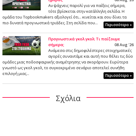
Αν ψάχνεις παρολί για να παίξεις σήμερα,
τότε βρίσκεται στην κατάλληλη σελίδα. Η
ομάδα του Topbookmakers αξιολογεί ότι... κινείται και σου δίνει τα
πιο δυνατά προγνωστικά τριάδες. Στη σελίδα που...
Περισσότερα »
Προγνωστικά γκολ γκολ: Τι παίζουμε
σήμερα;
08 Aug '26
Ανάμεσα στις δημοφιλέστερες στοιχηματικές
αγορές συναντάμε και αυτή που θέλει τις δύο
ομάδες μιας ποδοσφαιρικής αναμέτρησης να σκοράρουν. Ευρύτερα
γνωστό ως γκολ γκολ, το συγκεκριμένο σενάριο αποτελεί συνήθη
επιλογή μιας...
Περισσότερα »
Σχόλια