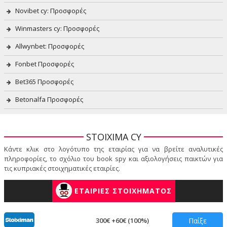
Novibet cy: Προσφορές
Winmasters cy: Προσφορές
Allwynbet: Προσφορές
Fonbet Προσφορές
Bet365 Προσφορές
Betonalfa Προσφορές
STOIXIMA CY
Κάντε κλικ στο λογότυπο της εταιρίας για να βρείτε αναλυτικές
πληροφορίες, το σχόλιο του book spy και αξιολογήσεις παικτών για
τις κυπριακές στοιχηματικές εταιρίες.
ΕΤΑΙΡΙΕΣ ΣΤΟΙΧΗΜΑΤΟΣ
300€ +60€ (100%)
Παίξε