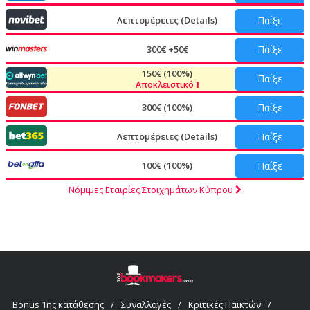
Λεπτομέρειες (Details)
Παίξε
300€ +50€
Παίξε
150€ (100%)
Παίξε
Αποκλειστικό
300€ (100%)
Παίξε
Λεπτομέρειες (Details)
Παίξε
100€ (100%)
Παίξε
Νόμιμες Εταιρίες Στοιχημάτων Κύπρου
Bonus 1ης κατάθεσης
/
Συναλλαγές
/
Κριτικές Παικτών
/