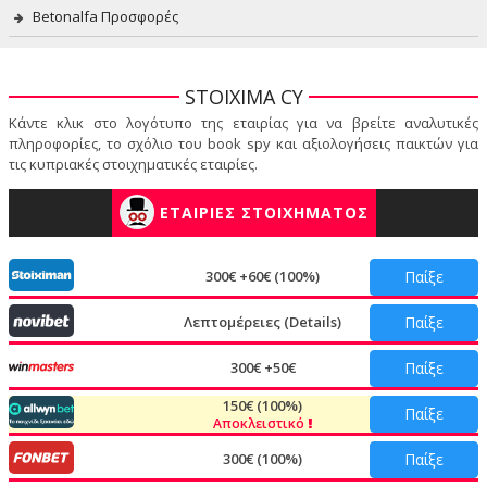
Betonalfa Προσφορές
STOIXIMA CY
Κάντε κλικ στο λογότυπο της εταιρίας για να βρείτε αναλυτικές
πληροφορίες, το σχόλιο του book spy και αξιολογήσεις παικτών για
τις κυπριακές στοιχηματικές εταιρίες.
ΕΤΑΙΡΙΕΣ ΣΤΟΙΧΗΜΑΤΟΣ
300€ +60€ (100%)
Παίξε
Λεπτομέρειες (Details)
Παίξε
300€ +50€
Παίξε
150€ (100%)
Παίξε
Αποκλειστικό
300€ (100%)
Παίξε