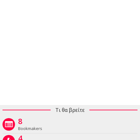
Τι θα βρείτε
8
Bookmakers
4