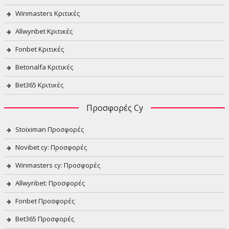
Winmasters Κριτικές
Allwynbet Κριτικές
Fonbet Κριτικές
Betonalfa Κριτικές
Bet365 Κριτικές
Προσφορές Cy
Stoiximan Προσφορές
Novibet cy: Προσφορές
Winmasters cy: Προσφορές
Allwynbet: Προσφορές
Fonbet Προσφορές
Bet365 Προσφορές