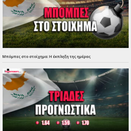
Μπόμπες στο στοίχημα: Η έκπληξη της ημέρας