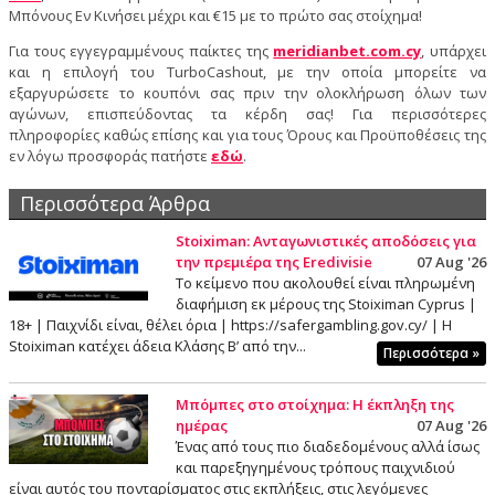
Μπόνους Εν Κινήσει μέχρι και €15 με το πρώτο σας στοίχημα!
Για τους εγγεγραμμένους παίκτες της
meridianbet.com.cy
, υπάρχει
και η επιλογή του TurboCashout, με την οποία μπορείτε να
εξαργυρώσετε το κουπόνι σας πριν την ολοκλήρωση όλων των
αγώνων, επισπεύδοντας τα κέρδη σας! Για περισσότερες
πληροφορίες καθώς επίσης και για τους Όρους και Προϋποθέσεις της
εν λόγω προσφοράς πατήστε
εδώ
.
Περισσότερα Άρθρα
Stoiximan: Ανταγωνιστικές αποδόσεις για
την πρεμιέρα της Eredivisie
07 Aug '26
Το κείμενο που ακολουθεί είναι πληρωμένη
διαφήμιση εκ μέρους της Stoiximan Cyprus |
18+ | Παιχνίδι είναι, θέλει όρια | https://safergambling.gov.cy/ | Η
Stoiximan κατέχει άδεια Κλάσης Β’ από την...
Περισσότερα »
Μπόμπες στο στοίχημα: Η έκπληξη της
ημέρας
07 Aug '26
Ένας από τους πιο διαδεδομένους αλλά ίσως
και παρεξηγημένους τρόπους παιχνιδιού
είναι αυτός του πονταρίσματος στις εκπλήξεις, στις λεγόμενες