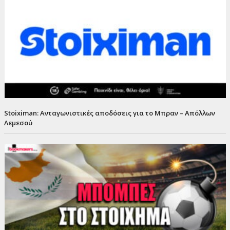
Stoiximan: Ανταγωνιστικές αποδόσεις για το Μπραν – Απόλλων
Λεμεσού