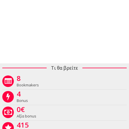
Τι θα βρείτε
8
Bookmakers
4
Bonus
0
€
Αξία bonus
415