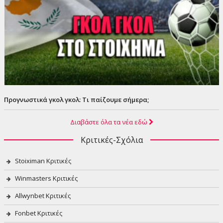
Προγνωστικά γκολ γκολ: Τι παίζουμε σήμερα;
Διαβάστε όλα τα νέα εδώ
Κριτικές-Σχόλια
Stoiximan Κριτικές
Winmasters Κριτικές
Allwynbet Κριτικές
Fonbet Κριτικές