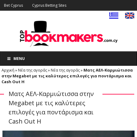
Bet Cyprus
Cyprus Betting Sites
MENU
Αρχική
»
Νέα της αγοράς
»
Νέα της αγοράς
»
Ματς ΑΕΛ-Καρμιώτισσα
στην Megabet με τις καλύτερες επιλογές για ποντάρισμα και
Cash Out Η
Ματς ΑΕΛ-Καρμιώτισσα στην
Megabet με τις καλύτερες
επιλογές για ποντάρισμα και
Cash Out Η