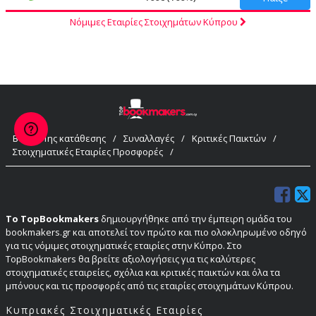
Νόμιμες Εταιρίες Στοιχημάτων Κύπρου
Bonus 1ης κατάθεσης
/
Συναλλαγές
/
Κριτικές Παικτών
/
Στοιχηματικές Εταιρίες Προσφορές
/
Το TopBookmakers
δημιουργήθηκε από την έμπειρη ομάδα του
bookmakers.gr και αποτελεί τον πρώτο και πιο ολοκληρωμένο οδηγό
για τις νόμιμες στοιχηματικές εταιρίες στην Κύπρο. Στο
TopBookmakers θα βρείτε αξιολογήσεις για τις καλύτερες
στοιχηματικές εταιρείες, σχόλια και κριτικές παικτών και όλα τα
μπόνους και τις προσφορές από τις εταιρίες στοιχημάτων Κύπρου.
Κυπριακές Στοιχηματικές Εταιρίες