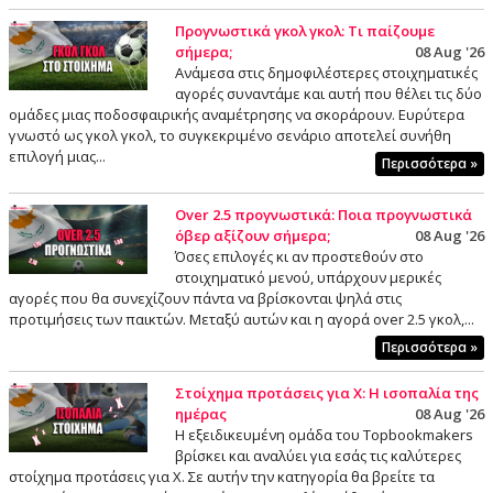
Προγνωστικά γκολ γκολ: Τι παίζουμε
σήμερα;
08 Aug '26
Ανάμεσα στις δημοφιλέστερες στοιχηματικές
αγορές συναντάμε και αυτή που θέλει τις δύο
ομάδες μιας ποδοσφαιρικής αναμέτρησης να σκοράρουν. Ευρύτερα
γνωστό ως γκολ γκολ, το συγκεκριμένο σενάριο αποτελεί συνήθη
επιλογή μιας...
Περισσότερα »
Over 2.5 προγνωστικά: Ποια προγνωστικά
όβερ αξίζουν σήμερα;
08 Aug '26
Όσες επιλογές κι αν προστεθούν στο
στοιχηματικό μενού, υπάρχουν μερικές
αγορές που θα συνεχίζουν πάντα να βρίσκονται ψηλά στις
προτιμήσεις των παικτών. Μεταξύ αυτών και η αγορά over 2.5 γκολ,...
Περισσότερα »
Στοίχημα προτάσεις για Χ: Η ισοπαλία της
ημέρας
08 Aug '26
Η εξειδικευμένη ομάδα του Topbookmakers
βρίσκει και αναλύει για εσάς τις καλύτερες
στοίχημα προτάσεις για X. Σε αυτήν την κατηγορία θα βρείτε τα