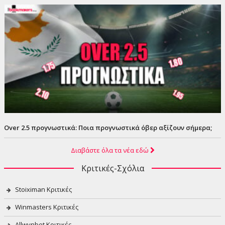
Over 2.5 προγνωστικά: Ποια προγνωστικά όβερ αξίζουν σήμερα;
Διαβάστε όλα τα νέα εδώ
Κριτικές-Σχόλια
Stoiximan Κριτικές
Winmasters Κριτικές
Allwynbet Κριτικές