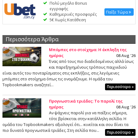
Πολύ μεγάλο Bonus
εγγραφής
Παίξε Τώρα
Καθημερινές προσφορές
5€ Χωρίς Κατάθεση
Περισσότερα Άρθρα
Μπόμπες στο στοίχημα: Η έκπληξη της
ημέρας
08 Aug '26
Ένας από τους πιο διαδεδομένους αλλά ίσως
και παρεξηγημένους τρόπους παιχνιδιού
είναι αυτός του πονταρίσματος στις εκπλήξεις, στις λεγόμενες
μπόμπες στο στοίχημα όπως τις ονομάζουμε. Η ομάδα του
Topbookmakers αναζητεί...
Περισσότερα »
Προγνωστικά τριάδες: Το παρολί της
ημέρας
08 Aug '26
Αν ψάχνεις παρολί για να παίξεις σήμερα,
τότε βρίσκεται στην κατάλληλη σελίδα. Η
ομάδα του Topbookmakers αξιολογεί ότι... κινείται και σου δίνει τα
πιο δυνατά προγνωστικά τριάδες. Στη σελίδα που...
Περισσότερα »