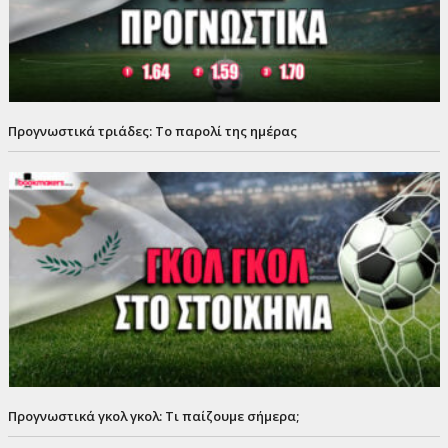
Προγνωστικά τριάδες: Το παρολί της ημέρας
Προγνωστικά γκολ γκολ: Τι παίζουμε σήμερα;