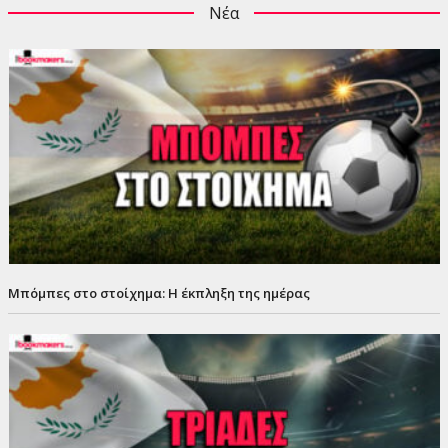
Νέα
Μπόμπες στο στοίχημα: Η έκπληξη της ημέρας