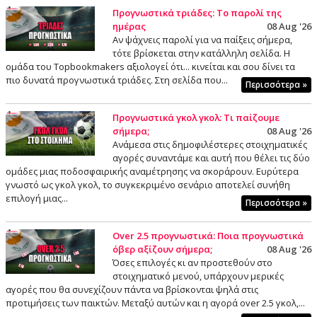
Προγνωστικά τριάδες: Το παρολί της
ημέρας
08 Aug '26
Αν ψάχνεις παρολί για να παίξεις σήμερα,
τότε βρίσκεται στην κατάλληλη σελίδα. Η
ομάδα του Topbookmakers αξιολογεί ότι... κινείται και σου δίνει τα
πιο δυνατά προγνωστικά τριάδες. Στη σελίδα που...
Περισσότερα »
Προγνωστικά γκολ γκολ: Τι παίζουμε
σήμερα;
08 Aug '26
Ανάμεσα στις δημοφιλέστερες στοιχηματικές
αγορές συναντάμε και αυτή που θέλει τις δύο
ομάδες μιας ποδοσφαιρικής αναμέτρησης να σκοράρουν. Ευρύτερα
γνωστό ως γκολ γκολ, το συγκεκριμένο σενάριο αποτελεί συνήθη
επιλογή μιας...
Περισσότερα »
Over 2.5 προγνωστικά: Ποια προγνωστικά
όβερ αξίζουν σήμερα;
08 Aug '26
Όσες επιλογές κι αν προστεθούν στο
στοιχηματικό μενού, υπάρχουν μερικές
αγορές που θα συνεχίζουν πάντα να βρίσκονται ψηλά στις
προτιμήσεις των παικτών. Μεταξύ αυτών και η αγορά over 2.5 γκολ,...