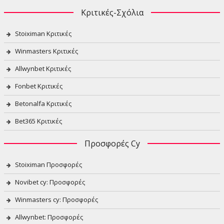
Κριτικές-Σχόλια
Stoiximan Κριτικές
Winmasters Κριτικές
Allwynbet Κριτικές
Fonbet Κριτικές
Betonalfa Κριτικές
Bet365 Κριτικές
Προσφορές Cy
Stoiximan Προσφορές
Novibet cy: Προσφορές
Winmasters cy: Προσφορές
Allwynbet: Προσφορές