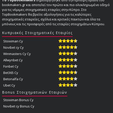
Το TopBookmakers
δημιουργήθηκε από την έμπειρη ομάδα του
bookmakers.gr και αποτελεί τον πρώτο και πιο ολοκληρωμένο οδηγό
για τις νόμιμες στοιχηματικές εταιρίες στην Κύπρο. Στο
TopBookmakers θα βρείτε αξιολογήσεις για τις καλύτερες
στοιχηματικές εταιρείες, σχόλια και κριτικές παικτών και όλα τα
μπόνους και τις προσφορές από τις εταιρίες στοιχημάτων Κύπρου.
Κυπριακές Στοιχηματικές Εταιρίες
Stoiximan Cy
Novibet cy Cy
Winmasters Cy Cy
Allwynbet Cy
Fonbet Cy
Bet365 Cy
Betonalfa Cy
Ubet Cy
Bonus Στοιχηματικών Εταιριών
Stoiximan Bonus Cy
Novibet cy Bonus Cy