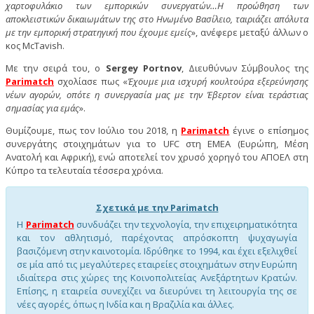
χαρτοφυλάκιο των εμπορικών συνεργατών…Η προώθηση των
αποκλειστικών δικαιωμάτων της στο Ηνωμένο Βασίλειο, ταιριάζει απόλυτα
με την εμπορική στρατηγική που έχουμε εμείς
», ανέφερε μεταξύ άλλων ο
κος McTavish.
Με την σειρά του, ο
Sergey Portnov
, Διευθύνων Σύμβουλος της
Parimatch
σχολίασε πως «
Έχουμε μια ισχυρή κουλτούρα εξερεύνησης
νέων αγορών, οπότε η συνεργασία μας με την Έβερτον είναι τεράστιας
σημασίας για εμάς
».
Θυμίζουμε, πως τον Ιούλιο του 2018, η
Parimatch
έγινε ο επίσημος
συνεργάτης στοιχημάτων για το UFC στη EMEA (Ευρώπη, Μέση
Ανατολή και Αφρική), ενώ αποτελεί τον χρυσό χορηγό του ΑΠΟΕΛ στη
Κύπρο τα τελευταία τέσσερα χρόνια.
Σχετικά με την Parimatch
Η
Parimatch
συνδυάζει την τεχνολογία, την επιχειρηματικότητα
και τον αθλητισμό, παρέχοντας απρόσκοπτη ψυχαγωγία
βασιζόμενη στην καινοτομία. Ιδρύθηκε το 1994, και έχει εξελιχθεί
σε μία από τις μεγαλύτερες εταιρείες στοιχημάτων στην Ευρώπη
ιδιαίτερα στις χώρες της Κοινοπολιτείας Ανεξάρτητων Κρατών.
Επίσης, η εταιρεία συνεχίζει να διευρύνει τη λειτουργία της σε
νέες αγορές, όπως η Ινδία και η Βραζιλία και άλλες.