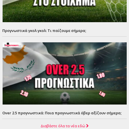
Προγνωστικά γκολ γκολ: Τι παίζουμε σήμερα;
Over 2.5 προγνωστικά: Ποια προγνωστικά όβερ αξίζουν σήμερα;
Διαβάστε όλα τα νέα εδώ