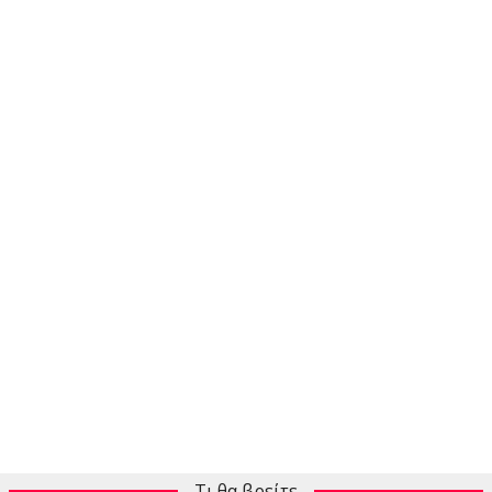
Τι θα βρείτε