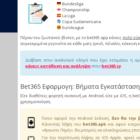
Bundesliga
Championship
La Liga
Copa Sudamericana
Euroleague
Πέραν του ζωντανού βίντεο, με το bet365 app κάνεις
πολύ εύκ
συγκεκριμένα γεγονότα σε κάθε ματς (γκολ, πέναλτι, κόκκινη 
Διάβασε στον αναλυτικό οδηγό που έχει ετοιμάσει η ο
κάνεις κατάθεση και ανάληψη
στην
bet365 cy
.
Bet365 Εφαρμογη: Βήματα Εγκατάσταση
Είτε διαθέτεις φορητή συσκευή με Android, είτε με iOS, η b
χρησιμοποίηση.
Όσον αφορά την Android έκδοση,
δεν θα την 
Κάνοντας λήψη του
bet365.apk
και αφού ενεργ
«
Άγνωστε Πηγές
», θα μπορείς να ολοκληρώσεις επι
Για την περίπτωση λήψης σε iOS Apple, αρκεί ν