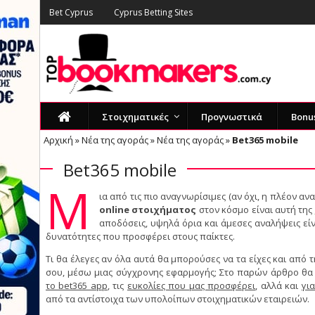
Bet Cyprus
Cyprus Betting Sites
Στοιχηματικές
Προγνωστικά
Bonu
Αρχική
»
Νέα της αγοράς
»
Νέα της αγοράς
»
Bet365 mobile
Bet365 mobile
Μ
ια από τις πιο αναγνωρίσιμες (αν όχι, η πλέον α
online στοιχήματος
στον κόσμο είναι αυτή της
αποδόσεις, υψηλά όρια και άμεσες αναλήψεις είν
δυνατότητες που προσφέρει στους παίκτες.
Τι θα έλεγες αν όλα αυτά θα μπορούσες να τα είχες και από
σου, μέσω μιας σύγχρονης εφαρμογής; Στο παρών άρθρο θ
το bet365 app
, τις
ευκολίες που μας προσφέρει
, αλλά και
γι
από τα αντίστοιχα των υπολοίπων στοιχηματικών εταιρειών.