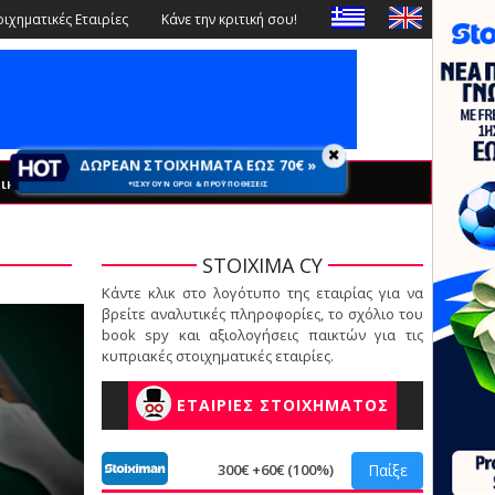
οιχηματικές Εταιρίες
Κάνε την κριτική σου!
ΔΩΡΕΑΝ ΣΤΟΙΧΗΜΑΤΑ ΕΩΣ 70€ »
τικές
*ΙΣΧΥΟΥΝ ΟΡΟΙ & ΠΡΟΫΠΟΘΕΣΕΙΣ
STOIXIMA CY
Κάντε κλικ στο λογότυπο της εταιρίας για να
βρείτε αναλυτικές πληροφορίες, το σχόλιο του
book spy και αξιολογήσεις παικτών για τις
κυπριακές στοιχηματικές εταιρίες.
ΕΤΑΙΡΙΕΣ ΣΤΟΙΧΗΜΑΤΟΣ
300€ +60€ (100%)
Παίξε