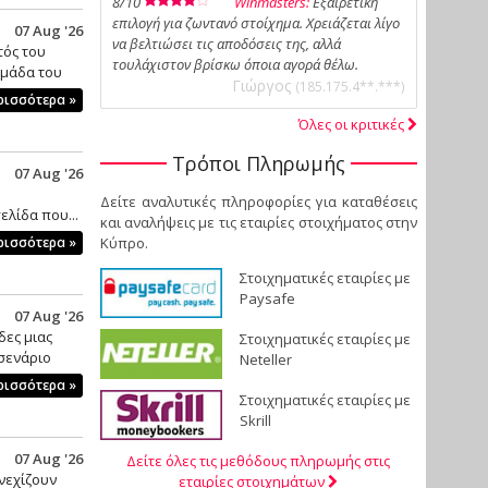
8/10
Winmasters:
Εξαιρετική
επιλογή για ζωντανό στοίχημα. Χρειάζεται λίγο
07 Aug '26
να βελτιώσει τις αποδόσεις της, αλλά
τός του
τουλάχιστον βρίσκω όποια αγορά θέλω.
ομάδα του
Γιώργος
(185.175.4**.***)
ρισσότερα »
Όλες οι κριτικές
Τρόποι Πληρωμής
07 Aug '26
Δείτε αναλυτικές πληροφορίες για καταθέσεις
ελίδα που...
και αναλήψεις με τις εταιρίες στοιχήματος στην
ρισσότερα »
Κύπρο.
Στοιχηματικές εταιρίες με
Paysafe
07 Aug '26
δες μιας
Στοιχηματικές εταιρίες με
σενάριο
Neteller
ρισσότερα »
Στοιχηματικές εταιρίες με
Skrill
07 Aug '26
Δείτε όλες τις μεθόδους πληρωμής στις
νεχίζουν
εταιρίες στοιχημάτων