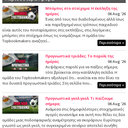
Μπόμπες στο στοίχημα: Η έκπληξη της
ημέρας
06 Aug '26
Ένας από τους πιο διαδεδομένους αλλά ίσως
και παρεξηγημένους τρόπους παιχνιδιού
είναι αυτός του πονταρίσματος στις εκπλήξεις, στις λεγόμενες
μπόμπες στο στοίχημα όπως τις ονομάζουμε. Η ομάδα του
Topbookmakers αναζητεί...
Περισσότερα »
Προγνωστικά τριάδες: Το παρολί της
ημέρας
06 Aug '26
Αν ψάχνεις παρολί για να παίξεις σήμερα,
τότε βρίσκεται στην κατάλληλη σελίδα. Η
ομάδα του Topbookmakers αξιολογεί ότι... κινείται και σου δίνει τα
πιο δυνατά προγνωστικά τριάδες. Στη σελίδα που...
Περισσότερα »
Προγνωστικά γκολ γκολ: Τι παίζουμε
σήμερα;
06 Aug '26
Ανάμεσα στις δημοφιλέστερες στοιχηματικές
αγορές συναντάμε και αυτή που θέλει τις δύο
ομάδες μιας ποδοσφαιρικής αναμέτρησης να σκοράρουν. Ευρύτερα
γνωστό ως γκολ γκολ, το συγκεκριμένο σενάριο αποτελεί συνήθη