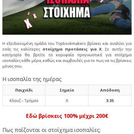
Η εξειδικευμένη ομάδα του Topbookmakers βρίσκει και αναλύει για
εσάς τις καλύτερες
στοίχημα προτάσεις για X
. Σε αυτήν την
κατηγορία θα βρείτε τα κορυφαία προγνωστικά για στοίχημα
ισοπαλίες κάθε μέρα, καθώς και συμβουλές για το πως να τις βρίσκεις
μόνος σου.
Η ισοπαλία της ημέρας
Παιχνίδι
Σημείο
Απόδοση
Κλουζ – Τρόμσο
Χ
3.35
Εδώ βρίσκεις 100% μέχρι 200€
Πως παίζονται οι στοίχημα ισοπαλίες;