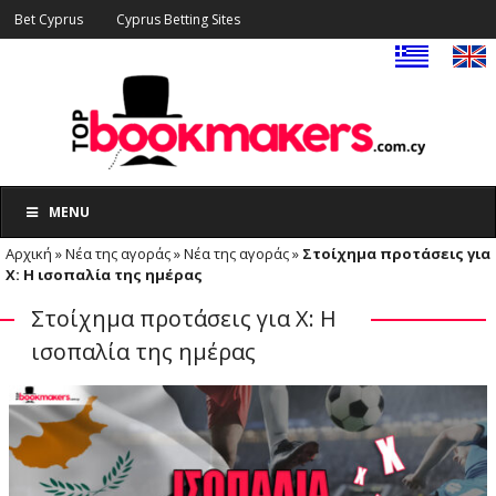
Bet Cyprus
Cyprus Betting Sites
MENU
Αρχική
»
Νέα της αγοράς
»
Νέα της αγοράς
»
Στοίχημα προτάσεις για
Χ: Η ισοπαλία της ημέρας
Στοίχημα προτάσεις για Χ: Η
ισοπαλία της ημέρας