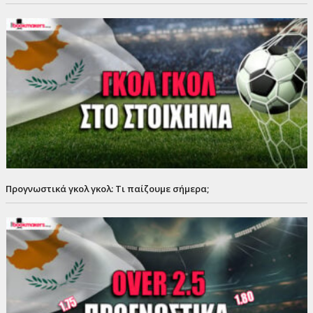
Προγνωστικά γκολ γκολ: Τι παίζουμε σήμερα;