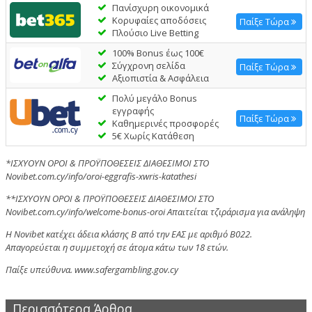
Πανίσχυρη οικονομικά
Κορυφαίες αποδόσεις
Παίξε Τώρα
Πλούσιο Live Betting
100% Bonus έως 100€
Σύγχρονη σελίδα
Παίξε Τώρα
Aξιοπιστία & Ασφάλεια
Πολύ μεγάλο Bonus
εγγραφής
Παίξε Τώρα
Καθημερινές προσφορές
5€ Χωρίς Κατάθεση
*ΙΣΧΥΟΥΝ ΟΡΟΙ & ΠΡΟΫΠΟΘΕΣΕΙΣ ΔΙΑΘΕΣΙΜΟΙ ΣΤΟ
Novibet.com.cy/info/oroi-eggrafis-xwris-katathesi
**ΙΣΧΥΟΥΝ ΟΡΟΙ & ΠΡΟΫΠΟΘΕΣΕΙΣ ΔΙΑΘΕΣΙΜΟΙ ΣΤΟ
Novibet.com.cy/info/welcome-bonus-oroi Απαιτείται τζιράρισμα για ανάληψη
Η Novibet κατέχει άδεια κλάσης Β από την ΕΑΣ με αριθμό Β022.
Απαγορεύεται η συμμετοχή σε άτομα κάτω των 18 ετών.
Παίξε υπεύθυνα. www.safergambling.gov.cy
Περισσότερα Άρθρα