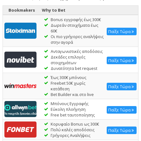
Bookmakers
Why to Bet
Bonus εγγραφής έως 300€
Δωρεάν στοιχήματα έως
60€
Παίξε Τώρα
Οι πιο γρήγορες αναλήψεις
στην αγορά
Ανταγωνιστικές αποδόσεις
Δεκάδες επιλογές
Παίξε Τώρα
στοιχημάτων
Δυνατότητα bet request
Έως 300€ μπόνους
Freebet 50€ χωρίς
Παίξε Τώρα
κατάθεση
Bet Builder και στο live
Μπόνους Εγγραφής
Εύκολη πλοήγηση
Παίξε Τώρα
Free bet ταυτοποίησης
Κορυφαίο Bonus ως 300€
Πολύ καλές αποδόσεις
Παίξε Τώρα
Γρήγορες Αναλήψεις