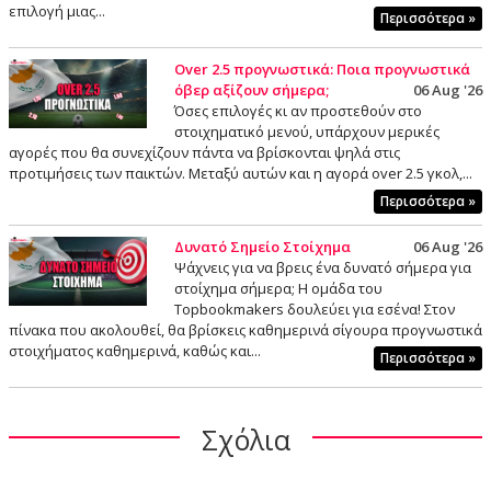
επιλογή μιας...
Περισσότερα »
Over 2.5 προγνωστικά: Ποια προγνωστικά
όβερ αξίζουν σήμερα;
06 Aug '26
Όσες επιλογές κι αν προστεθούν στο
στοιχηματικό μενού, υπάρχουν μερικές
αγορές που θα συνεχίζουν πάντα να βρίσκονται ψηλά στις
προτιμήσεις των παικτών. Μεταξύ αυτών και η αγορά over 2.5 γκολ,...
Περισσότερα »
Δυνατό Σημείο Στοίχημα
06 Aug '26
Ψάχνεις για να βρεις ένα δυνατό σήμερα για
στοίχημα σήμερα; Η ομάδα του
Topbookmakers δουλεύει για εσένα! Στον
πίνακα που ακολουθεί, θα βρίσκεις καθημερινά σίγουρα προγνωστικά
στοιχήματος καθημερινά, καθώς και...
Περισσότερα »
Σχόλια