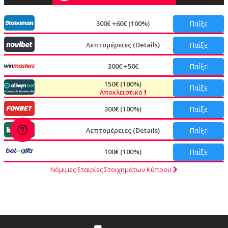
300€ +60€ (100%)
Παίξε
Λεπτομέρειες (Details)
Παίξε
300€ +50€
Παίξε
150€ (100%)
Παίξε
Αποκλειστικό
300€ (100%)
Παίξε
Λεπτομέρειες (Details)
Παίξε
100€ (100%)
Παίξε
Νόμιμες Εταιρίες Στοιχημάτων Κύπρου