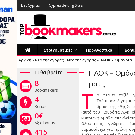
Bet Cyprus
Cyprus Betting Sites
Στοιχηματικές
Προγνωστικά
Bonu
Αρχική
»
Νέα της αγοράς
»
Νέα της αγοράς
»
ΠΑΟΚ – Ομόνοια: 
ΠΑΟΚ – Ομόνο
Τι θα βρείτε
8
ματς
Τ
Bookmakers
ο φετινό ταξίδι 
4
Τσάμπιονς Λιγκ μπο
Bonus
βράδυ της 29ης Σεπ
(αυτό του Γιουρόπα Λιγκ) 
0
€
κυπριακή ομάδα αποκλείστη
Αξία bonus
Ολυμπιακό, γνώριζε 
συμμετάσχει για
πρώτη φορ
415
όμιλο ευρωπαϊκής διοργάν