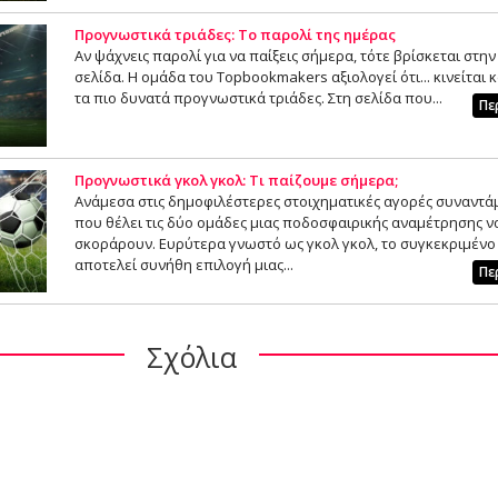
Προγνωστικά τριάδες: Το παρολί της ημέρας
Αν ψάχνεις παρολί για να παίξεις σήμερα, τότε βρίσκεται στη
σελίδα. Η ομάδα του Topbookmakers αξιολογεί ότι... κινείται κ
τα πιο δυνατά προγνωστικά τριάδες. Στη σελίδα που...
Πε
Προγνωστικά γκολ γκολ: Τι παίζουμε σήμερα;
Ανάμεσα στις δημοφιλέστερες στοιχηματικές αγορές συναντάμ
που θέλει τις δύο ομάδες μιας ποδοσφαιρικής αναμέτρησης ν
σκοράρουν. Ευρύτερα γνωστό ως γκολ γκολ, το συγκεκριμένο
αποτελεί συνήθη επιλογή μιας...
Πε
Σχόλια