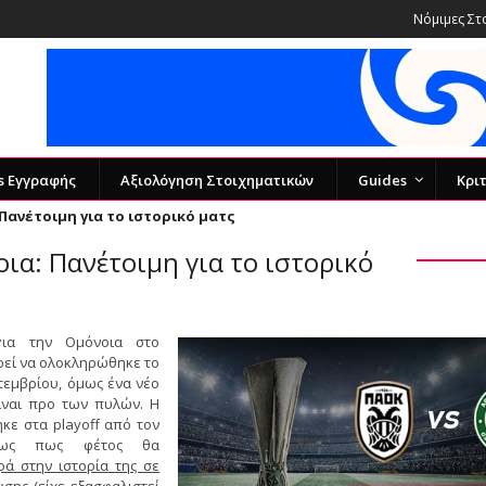
Νόμιμες Στ
s Εγγραφής
Αξιολόγηση Στοιχηματικών
Guides
Κρι
Πανέτοιμη για το ιστορικό ματς
ια: Πανέτοιμη για το ιστορικό
για την Ομόνοια στο
ρεί να ολοκληρώθηκε το
τεμβρίου, όμως ένα νέο
είναι προ των πυλών. Η
κε στα playoff από τον
όμως πως φέτος θα
ά στην ιστορία της σε
ωσης
(είχε εξασφαλιστεί