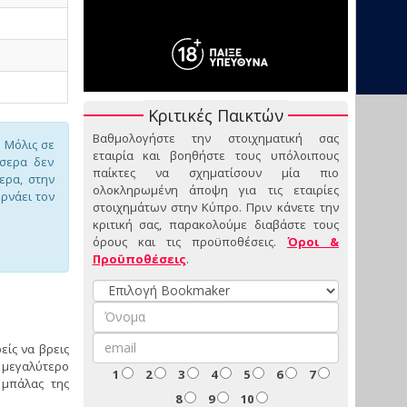
Κριτικές Παικτών
Βαθμολογήστε την στοιχηματική σας
Μόλις σε
εταιρία και βοηθήστε τους υπόλοιπους
σσερα δεν
παίκτες να σχηματίσουν μία πιο
ερα, στην
ολοκληρωμένη άποψη για τις εταιρίες
ερνάει τον
στοιχημάτων στην Κύπρο. Πριν κάνετε την
κριτική σας, παρακολούμε διαβάστε τους
όρους και τις προϋποθέσεις.
Όροι &
Προϋποθέσεις
.
ίς να βρεις
 μεγαλύτερο
1
2
3
4
5
6
7
 μπάλας της
8
9
10