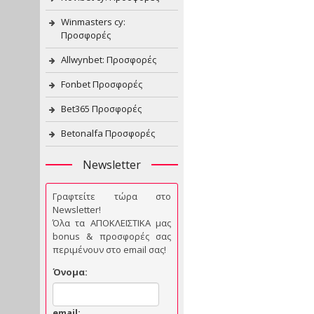
Winmasters cy:
Προσφορές
Allwynbet: Προσφορές
Fonbet Προσφορές
Bet365 Προσφορές
Betonalfa Προσφορές
Newsletter
Γραφτείτε τώρα στο
Newsletter!
Όλα τα ΑΠΟΚΛΕΙΣΤΙΚΑ μας
bonus & προσφορές σας
περιμένουν στο email σας!
Όνομα:
email: