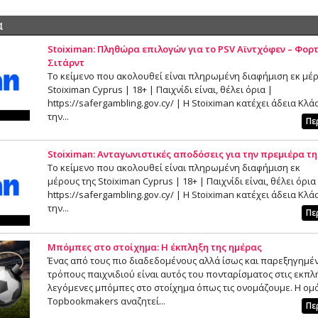
α
Stoiximan: Πληθώρα επιλογών για το PSV Αϊντχόφεν – Φορ
Σιτάρντ
Το κείμενο που ακολουθεί είναι πληρωμένη διαφήμιση εκ μέρ
Stoiximan Cyprus | 18+ | Παιχνίδι είναι, θέλει όρια |
https://safergambling.gov.cy/ | Η Stoiximan κατέχει άδεια Κλά
την...
Πε
Stoiximan: Ανταγωνιστικές αποδόσεις για την πρεμιέρα της
Το κείμενο που ακολουθεί είναι πληρωμένη διαφήμιση εκ
μέρους της Stoiximan Cyprus | 18+ | Παιχνίδι είναι, θέλει όρια
https://safergambling.gov.cy/ | Η Stoiximan κατέχει άδεια Κλά
την...
Πε
Μπόμπες στο στοίχημα: Η έκπληξη της ημέρας
Ένας από τους πιο διαδεδομένους αλλά ίσως και παρεξηγημέ
τρόπους παιχνιδιού είναι αυτός του πονταρίσματος στις εκπλήξ
λεγόμενες μπόμπες στο στοίχημα όπως τις ονομάζουμε. Η ομ
Topbookmakers αναζητεί...
Πε