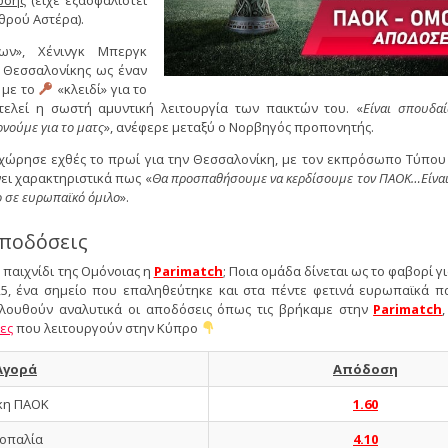
θρού Αστέρα).
ων», Χένινγκ Μπεργκ
 Θεσσαλονίκης ως έναν
 με το
«κλειδί» για το
ελεί η σωστή αμυντική λειτουργία των παικτών του. «
Είναι σπουδα
ονούμε για το ματς
», ανέφερε μεταξύ ο Νορβηγός προπονητής.
ώρησε εχθές το πρωί για την Θεσσαλονίκη, με τον εκπρόσωπο Τύπου 
ει χαρακτηριστικά πως «
Θα προσπαθήσουμε να κερδίσουμε τον ΠΑΟΚ…Είναι 
ο σε ευρωπαϊκό όμιλο
».
ποδόσεις
ό παιχνίδι της Ομόνοιας η
Parimatch
; Ποια ομάδα δίνεται ως το φαβορί γι
5, ένα σημείο που επαληθεύτηκε και στα πέντε φετινά ευρωπαϊκά πα
λουθούν αναλυτικά οι αποδόσεις όπως τις βρήκαμε στην
Parimatch
ίες
που λειτουργούν στην Κύπρο
Αγορά
Απόδοση
κη ΠΑΟΚ
1.60
σοπαλία
4.10