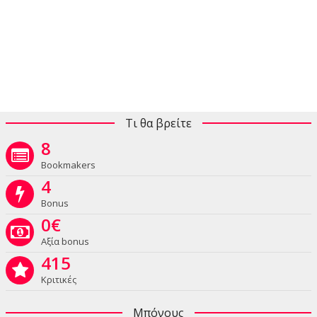
Τι θα βρείτε
8
Bookmakers
4
Bonus
0
€
Αξία bonus
415
Κριτικές
Μπόνους