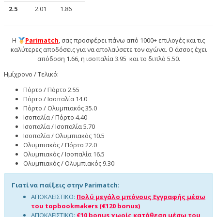
2.5
2.01
1.86
Η
Parimatch
,
σας προσφέρει πάνω από 1000+ επιλογές και τις
καλύτερες αποδόσεις για να απολαύσετε τον αγώνα. Ο άσσος έχει
απόδοση 1.66, η ισοπαλία 3.95 και το διπλό 5.50
.
Ημίχρονο / Τελικό:
Πόρτο / Πόρτο 2.55
Πόρτο / Ισοπαλία 14.0
Πόρτο / Ολυμπιακός 35.0
Ισοπαλία / Πόρτο 4.40
Ισοπαλία / Ισοπαλία 5.70
Ισοπαλία / Ολυμπιακός 10.5
Ολυμπιακός / Πόρτο 22.0
Ολυμπιακός / Ισοπαλία 16.5
Ολυμπιακός / Ολυμπιακός 9.30
Γιατί να παίξεις στην Parimatch
:
ΑΠΟΚΛΕΙΣΤΙΚΟ:
Πολύ μεγάλο μπόνους Εγγραφής μέσω
του topbookmakers (€120 bonus)
ΑΠΟΚΛΕΙΣΤΙΚΟ:
€10 bonus χωρίς κατάθεση μέσω του