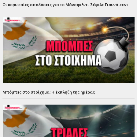
Οι κορυφαίες αποδόσεις για το Μάνσφιλντ- Σέφιλτ Γιουνάιτεντ
Μπόμπες στο στοίχημα: Η έκπληξη της ημέρας