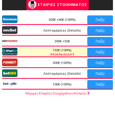
ΕΤΑΙΡΙΕΣ ΣΤΟΙΧΗΜΑΤΟΣ
300€ +60€ (100%)
Παίξε
Λεπτομέρειες (Details)
Παίξε
300€ +50€
Παίξε
150€ (100%)
Παίξε
Αποκλειστικό
300€ (100%)
Παίξε
Λεπτομέρειες (Details)
Παίξε
100€ (100%)
Παίξε
Νόμιμες Εταιρίες Στοιχημάτων Κύπρου