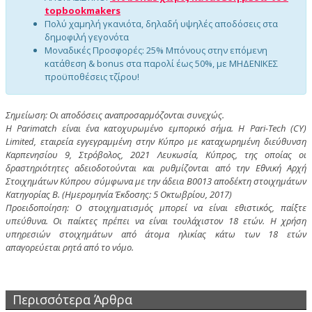
topbookmakers
Πολύ χαμηλή γκανιότα, δηλαδή υψηλές αποδόσεις στα
δημοφιλή γεγονότα
Μοναδικές Προσφορές: 25% Μπόνους στην επόμενη
κατάθεση & bonus στα παρολί έως 50%
, με ΜΗΔΕΝΙΚΕΣ
προϋποθέσεις τζίρου!
Σημείωση: Οι αποδόσεις αναπροσαρμόζονται συνεχώς.
Η Parimatch είναι ένα κατοχυρωμένο εμπορικό σήμα. Η Pari-Tech (CY)
Limited, εταιρεία εγγεγραμμένη στην Κύπρο με καταχωρημένη διεύθυνση
Καρπενησίου 9, Στρόβολος, 2021 Λευκωσία, Κύπρος, της οποίας οι
δραστηριότητες αδειοδοτούνται και ρυθμίζονται από την Εθνική Αρχή
Στοιχημάτων Κύπρου σύμφωνα με την άδεια B0013 αποδέκτη στοιχημάτων
Κατηγορίας Β. (Ημερομηνία Έκδοσης: 5 Οκτωβρίου, 2017)
Προειδοποίηση: Ο στοιχηματισμός μπορεί να είναι εθιστικός, παίξτε
υπεύθυνα. Οι παίκτες πρέπει να είναι τουλάχιστον 18 ετών. Η χρήση
υπηρεσιών στοιχημάτων από άτομα ηλικίας κάτω των 18 ετών
απαγορεύεται ρητά από το νόμο.
Περισσότερα Άρθρα