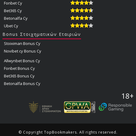
Fonbet Cy
Bet365 Cy
Betonalfa Cy
Ubet Cy
Bonus Στοιχηματικών Εταιριών
Stoiximan Bonus Cy
Novibet cy Bonus Cy
Allwynbet Bonus Cy
Fonbet Bonus Cy
Bet365 Bonus Cy
Betonalfa Bonus Cy
18+
© Copyright TopBookmakers. All rights reserved.