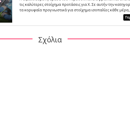
τις καλύτερες στοίχημα προτάσεις για X. Σε αυτήν την κατηγορ
τα κορυφαία προγνωστικά για στοίχημα ισοπαλίες κάθε μέρα,.
Πε
Σχόλια