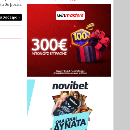
ία θα βρείτε
..
ρισσότερα »