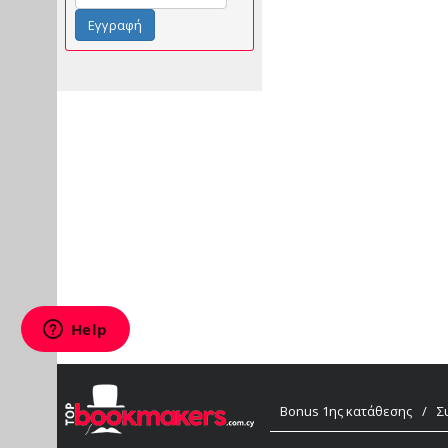
Bonus 1ης κατάθεσης
/
Σ