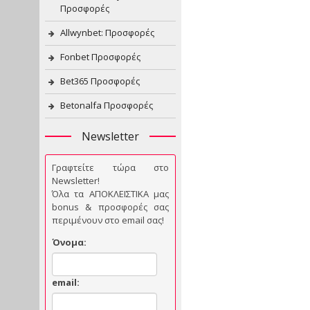
Προσφορές
Allwynbet: Προσφορές
Fonbet Προσφορές
Bet365 Προσφορές
Betonalfa Προσφορές
Newsletter
Γραφτείτε τώρα στο
Newsletter!
Όλα τα ΑΠΟΚΛΕΙΣΤΙΚΑ μας
bonus & προσφορές σας
περιμένουν στο email σας!
Όνομα:
email: