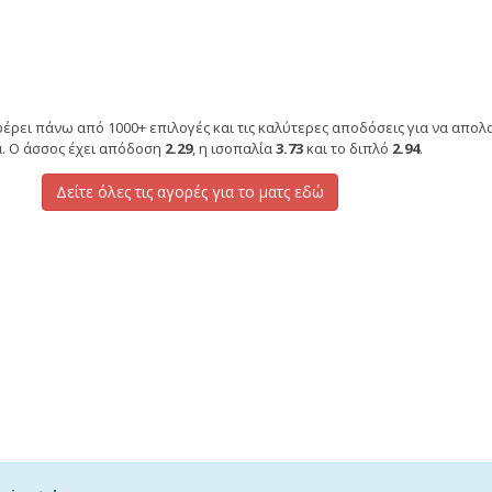
φέρει πάνω από 1000+ επιλογές και τις καλύτερες αποδόσεις για να απολ
. Ο άσσος έχει απόδοση
2.29
, η ισοπαλία
3.73
και το διπλό
2.94
.
Δείτε όλες τις αγορές για το ματς εδώ