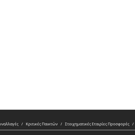
υναλλαγές
/
Κριτικές Παικτών
/
Στοιχηματικές Εταιρίες Προσφορές
/