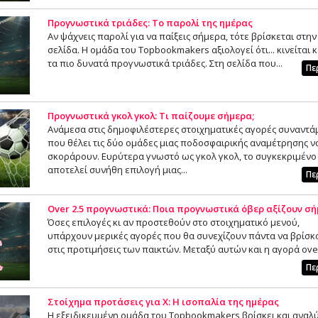
Προγνωστικά τριάδες: Το παρολί της ημέρας
Αν ψάχνεις παρολί για να παίξεις σήμερα, τότε βρίσκεται στη
σελίδα. Η ομάδα του Topbookmakers αξιολογεί ότι... κινείται κ
τα πιο δυνατά προγνωστικά τριάδες. Στη σελίδα που...
Πε
Προγνωστικά γκολ γκολ: Τι παίζουμε σήμερα;
Ανάμεσα στις δημοφιλέστερες στοιχηματικές αγορές συναντάμ
που θέλει τις δύο ομάδες μιας ποδοσφαιρικής αναμέτρησης ν
σκοράρουν. Ευρύτερα γνωστό ως γκολ γκολ, το συγκεκριμένο
αποτελεί συνήθη επιλογή μιας...
Πε
Over 2.5 προγνωστικά: Ποια προγνωστικά όβερ αξίζουν σή
Όσες επιλογές κι αν προστεθούν στο στοιχηματικό μενού,
υπάρχουν μερικές αγορές που θα συνεχίζουν πάντα να βρίσκ
στις προτιμήσεις των παικτών. Μεταξύ αυτών και η αγορά over 
Πε
Στοίχημα προτάσεις για Χ: Η ισοπαλία της ημέρας
Η εξειδικευμένη ομάδα του Topbookmakers βρίσκει και αναλύ