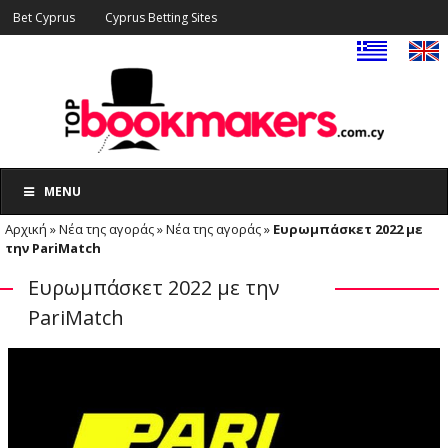
Bet Cyprus
Cyprus Betting Sites
MENU
Αρχική
»
Νέα της αγοράς
»
Νέα της αγοράς
»
Ευρωμπάσκετ 2022 με
την PariMatch
Ευρωμπάσκετ 2022 με την
PariMatch