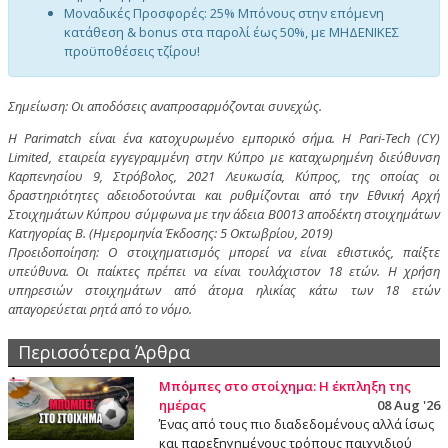
Μοναδικές Προσφορές: 25% Μπόνους στην επόμενη
κατάθεση & bonus στα παρολί έως 50%
, με ΜΗΔΕΝΙΚΕΣ
προϋποθέσεις τζίρου!
Σημείωση: Οι αποδόσεις αναπροσαρμόζονται συνεχώς.
Η Parimatch είναι ένα κατοχυρωμένο εμπορικό σήμα. Η Pari-Tech (CY)
Limited, εταιρεία εγγεγραμμένη στην Κύπρο με καταχωρημένη διεύθυνση
Καρπενησίου 9, Στρόβολος, 2021 Λευκωσία, Κύπρος, της οποίας οι
δραστηριότητες αδειοδοτούνται και ρυθμίζονται από την Εθνική Αρχή
Στοιχημάτων Κύπρου σύμφωνα με την άδεια B0013 αποδέκτη στοιχημάτων
Κατηγορίας Β. (Ημερομηνία Έκδοσης: 5 Οκτωβρίου, 2019)
Προειδοποίηση: Ο στοιχηματισμός μπορεί να είναι εθιστικός, παίξτε
υπεύθυνα. Οι παίκτες πρέπει να είναι τουλάχιστον 18 ετών. Η χρήση
υπηρεσιών στοιχημάτων από άτομα ηλικίας κάτω των 18 ετών
απαγορεύεται ρητά από το νόμο.
Περισσότερα Άρθρα
Μπόμπες στο στοίχημα: Η έκπληξη της
ημέρας
08 Aug '26
Ένας από τους πιο διαδεδομένους αλλά ίσως
και παρεξηγημένους τρόπους παιχνιδιού