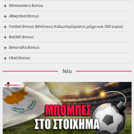
Winmasters Bonus
Allwynbet Bonus
Fonbet Bonus (Μπόνους Καλωσορίσματος μέχρι και 300 ευρώ)
Bet365 Bonus
Betonalfa Bonus
Ubet Bonus
Νέα