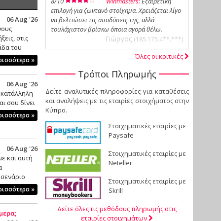
8/10
Winmasters:
Εξαιρετική
επιλογή για ζωντανό στοίχημα. Χρειάζεται λίγο
06 Aug '26
να βελτιώσει τις αποδόσεις της, αλλά
νους
τουλάχιστον βρίσκω όποια αγορά θέλω.
εις, στις
Γιώργος
(185.175.4**.***)
άδα του
Όλες οι κριτικές
ρισσότερα »
Τρόποι Πληρωμής
06 Aug '26
Δείτε αναλυτικές πληροφορίες για καταθέσεις
ν κατάλληλη
και αναλήψεις με τις εταιρίες στοιχήματος στην
αι σου δίνει
Κύπρο.
ρισσότερα »
Στοιχηματικές εταιρίες με
Paysafe
06 Aug '26
Στοιχηματικές εταιρίες με
ε και αυτή
Neteller
α
 σενάριο
Στοιχηματικές εταιρίες με
ρισσότερα »
Skrill
Δείτε όλες τις μεθόδους πληρωμής στις
μερα;
εταιρίες στοιχημάτων