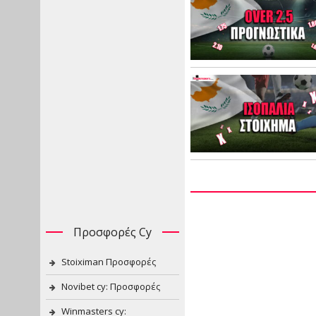
Προσφορές Cy
Stoiximan Προσφορές
Novibet cy: Προσφορές
Winmasters cy: