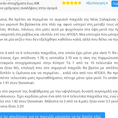
Αξιολόγηση
εάν στοιχήματα έως 60€
Πα
πιο γρήγορες αναλήψεις στην αγορά
νοια, θα πρέπει να περιμένει το αυριανό παιχνίδι της Νέας Σαλαμίνας
οιο γκρουπ θα βρίσκεται στα πλέι οφ, αφού υστερεί στη μεταξύ τους ι
έση. Φτάνει, πάντως, στο ματς αυτό με ψυχολογία στα ύψη μετά την π
νατροπή στη ρεβάνς και «διπλό» επί του ΑΠΟΕΛ. Μια επιτυχία που μπορε
 σε μία σεζόν που δεν εξελίχθηκε καθόλου καλά, αλλά που θέλει να την
α 4 από τα 6 τελευταία παιχνίδια, στα οποία έχει μόνο μία νίκη! Τι θα 
όνοιας έχει απόδοση 1.78, η ισοπαλία 3.70 και η νίκη της Καρμιώτισσ
εταιρεία στοιχηματισμού στην Κύπρο! Τα 7 από τα 10 τελευταία πα
 ήταν NG, επιλογή που στο σημερινό παιχνίδι θα βρείτε με απόδοσ
 «διπλό» η Ομόνοια και να περιμένει… καλά νέα από τον ΑΠΟΕΛ, θα πρ
 πέντε τελευταία ματς πρωταθλήματος πέτυχε μόνο τρία γκολ. Το under 
ο 1.91 στον Stoiximan.
ι στο γκρουπ της διαβάθμισης με την υψηλότερη δυνατή συγκομιδή και
σινους». Έχει κερδίσει μόνο ένα από τα 4 τελευταία παιχνίδια της, ενώ κ
ε στο 1.82 στον Stoiximan. Μάλιστα τα 3 από τα 4 ματς ήταν over 3.5 γκολ
νοια δίνει 3.25!
 τις αποδόσεις για το παιχνίδι μπορείτε να τις βρείτε εδώ.