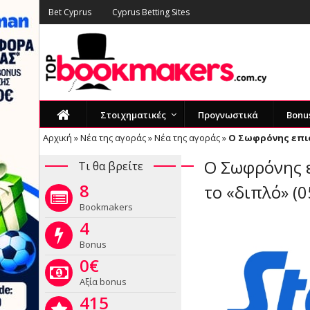
Bet Cyprus
Cyprus Betting Sites
Στοιχηματικές
Προγνωστικά
Bonu
Αρχική
»
Νέα της αγοράς
»
Νέα της αγοράς
»
Ο Σωφρόνης επισ
Ο Σωφρόνης ε
Τι θα βρείτε
8
το «διπλό» (0
Bookmakers
4
Bonus
0
€
Αξία bonus
415