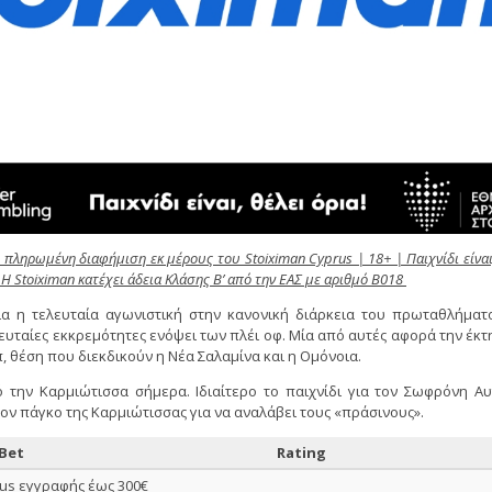
ι πληρωμένη διαφήμιση εκ μέρους του Stoiximan Cyprus | 18+ | Παιχνίδι είναι,
Η Stoiximan κατέχει άδεια Κλάσης Β’ από την ΕΑΣ με αριθμό B018
δια η τελευταία αγωνιστική στην κανονική διάρκεια του πρωταθλήματο
λευταίες εκκρεμότητες ενόψει των πλέι οφ. Μία από αυτές αφορά την έκ
 θέση που διεκδικούν η Νέα Σαλαμίνα και η Ομόνοια.
ό την Καρμιώτισσα σήμερα. Ιδιαίτερο το παιχνίδι για τον Σωφρόνη Α
 πάγκο της Καρμιώτισσας για να αναλάβει τους «πράσινους».
Bet
Rating
us εγγραφής έως 300€