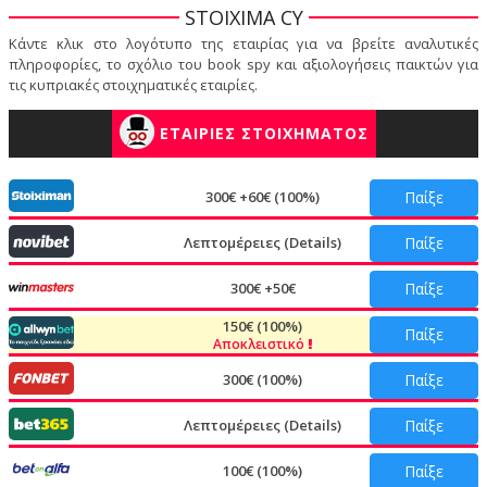
STOIXIMA CY
Κάντε κλικ στο λογότυπο της εταιρίας για να βρείτε αναλυτικές
πληροφορίες, το σχόλιο του book spy και αξιολογήσεις παικτών για
τις κυπριακές στοιχηματικές εταιρίες.
ΕΤΑΙΡΙΕΣ ΣΤΟΙΧΗΜΑΤΟΣ
300€ +60€ (100%)
Παίξε
Λεπτομέρειες (Details)
Παίξε
300€ +50€
Παίξε
150€ (100%)
Παίξε
Αποκλειστικό
300€ (100%)
Παίξε
Λεπτομέρειες (Details)
Παίξε
100€ (100%)
Παίξε