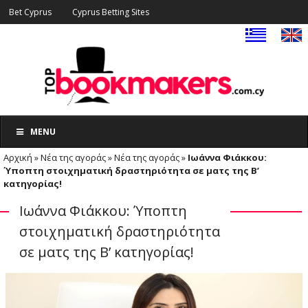
Bet Cyprus
Cyprus Betting Sites
MENU
Αρχική
»
Νέα της αγοράς
»
Νέα της αγοράς
»
Ιωάννα Φιάκκου:
Ύποπτη στοιχηματική δραστηριότητα σε ματς της Β’
κατηγορίας!
Ιωάννα Φιάκκου: Ύποπτη
στοιχηματική δραστηριότητα
σε ματς της Β’ κατηγορίας!