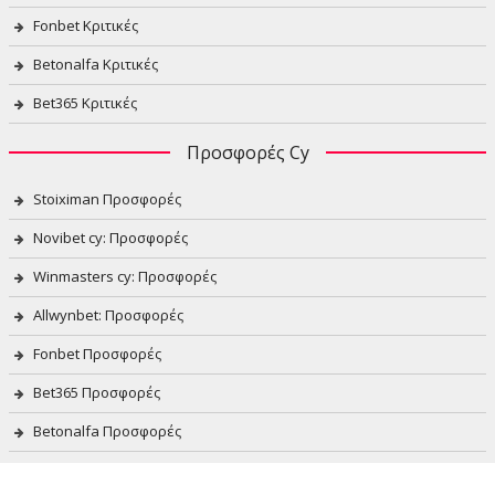
Fonbet Κριτικές
Betonalfa Κριτικές
Bet365 Κριτικές
Προσφορές Cy
Stoiximan Προσφορές
Novibet cy: Προσφορές
Winmasters cy: Προσφορές
Allwynbet: Προσφορές
Fonbet Προσφορές
Bet365 Προσφορές
Betonalfa Προσφορές