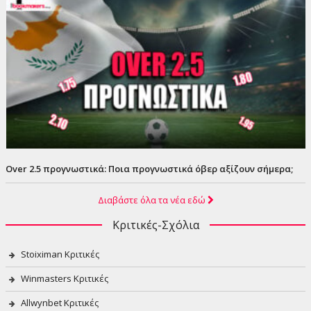
Over 2.5 προγνωστικά: Ποια προγνωστικά όβερ αξίζουν σήμερα;
Διαβάστε όλα τα νέα εδώ
Κριτικές-Σχόλια
Stoiximan Κριτικές
Winmasters Κριτικές
Allwynbet Κριτικές