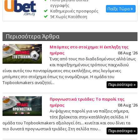
εγγραφής
Παίξε Τώρα
Καθημερινές προσφορές
5€ Χωρίς Κατάθεση
Περισσότερα Άρθρα
Μπόμπες στο στοίχημα: Η έκπληξη της
ημέρας
08 Aug '26
Ένας από τους πιο διαδεδομένους αλλά ίσως
και παρεξηγημένους τρόπους παιχνιδιού
είναι αυτός του πονταρίσματος στις εκπλήξεις, στις λεγόμενες
μπόμπες στο στοίχημα όπως τις ονομάζουμε. Η ομάδα του
Topbookmakers αναζητεί...
Περισσότερα »
Προγνωστικά τριάδες: Το παρολί της
ημέρας
08 Aug '26
Αν ψάχνεις παρολί για να παίξεις σήμερα,
τότε βρίσκεται στην κατάλληλη σελίδα. Η
ομάδα του Topbookmakers αξιολογεί ότι... κινείται και σου δίνει τα
πιο δυνατά προγνωστικά τριάδες. Στη σελίδα που...
Περισσότερα »