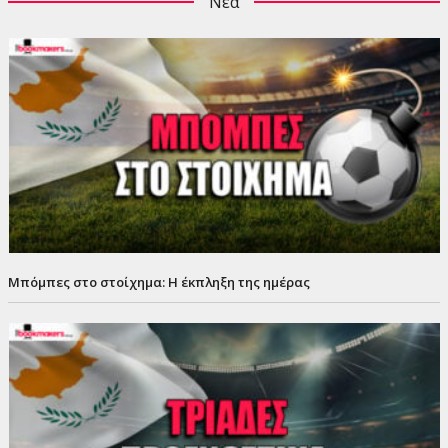
Νέα
Μπόμπες στο στοίχημα: Η έκπληξη της ημέρας