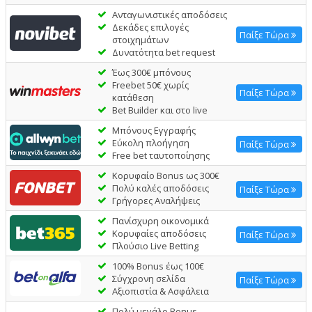
Ανταγωνιστικές αποδόσεις
Δεκάδες επιλογές
Παίξε Τώρα
στοιχημάτων
Δυνατότητα bet request
Έως 300€ μπόνους
Freebet 50€ χωρίς
Παίξε Τώρα
κατάθεση
Bet Builder και στο live
Μπόνους Εγγραφής
Εύκολη πλοήγηση
Παίξε Τώρα
Free bet ταυτοποίησης
Κορυφαίο Bonus ως 300€
Πολύ καλές αποδόσεις
Παίξε Τώρα
Γρήγορες Αναλήψεις
Πανίσχυρη οικονομικά
Κορυφαίες αποδόσεις
Παίξε Τώρα
Πλούσιο Live Betting
100% Bonus έως 100€
Σύγχρονη σελίδα
Παίξε Τώρα
Aξιοπιστία & Ασφάλεια
Πολύ μεγάλο Bonus