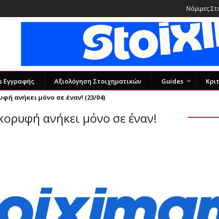
Νόμιμες Στ
s Εγγραφής
Αξιολόγηση Στοιχηματικών
Guides
Κρι
φή ανήκει μόνο σε έναν! (23/04)
 κορυφή ανήκει μόνο σε έναν!