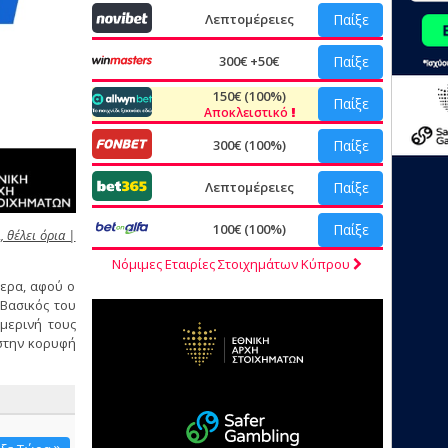
Λεπτομέρειες
Παίξε
(Details)
300€ +50€
Παίξε
150€ (100%)
Παίξε
Αποκλειστικό
300€ (100%)
Παίξε
Λεπτομέρειες
Παίξε
(Details)
100€ (100%)
Παίξε
 θέλει όρια |
Νόμιμες Εταιρίες Στοιχημάτων Κύπρου
μερα, αφού ο
 Βασικός του
ημερινή τους
 στην κορυφή