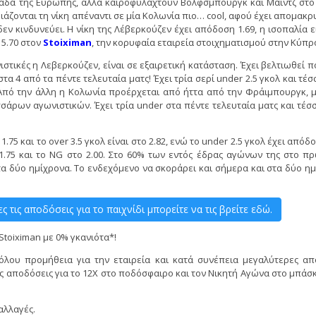
ξάδα της Ευρώπης, αλλά καιροφυλαχτούν Βόλφσμπουργκ και Μάιντζ στο
ειάζονται τη νίκη απέναντι σε μία Κολωνία πιο… cool, αφού έχει απομακρ
ν κινδυνεύει. Η νίκη της Λέβερκούζεν έχει απόδοση 1.69, η ισοπαλία εί
 5.70 στον
Stoiximan
, την κορυφαία εταιρεία στοιχηματισμού στην Κύπρ
στικές η Λεβερκούζεν, είναι σε εξαιρετική κατάσταση. Έχει βελτιωθεί π
στα 4 από τα πέντε τελευταία ματς! Έχει τρία σερί under 2.5 γκολ και τέ
 Από την άλλη η Κολωνία προέρχεται από ήττα από την Φράιμπουργκ, 
σάρων αγωνιστικών. Έχει τρία under στα πέντε τελευταία ματς και τέ
1.75 και το over 3.5 γκολ είναι στο 2.82, ενώ το under 2.5 γκολ έχει απόδ
 1.75 και το NG στο 2.00. Στο 60% των εντός έδρας αγώνων της στο 
α δύο ημίχρονα. Το ενδεχόμενο να σκοράρει και σήμερα και στα δύο ημ
 τις αποδόσεις για το παιχνίδι μπορείτε να τις βρείτε εδώ.
Stoiximan με 0% γκανιότα*!
όλου προμήθεια για την εταιρεία και κατά συνέπεια μεγαλύτερες απ
ς αποδόσεις για το 12Χ στο ποδόσφαιρο και τον Νικητή Αγώνα στο μπάσ
αλλαγές.