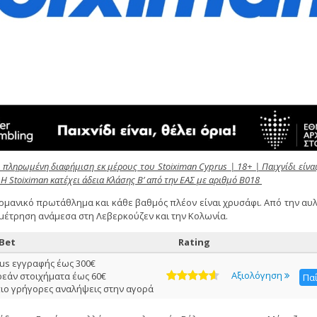
ι πληρωμένη διαφήμιση εκ μέρους του Stoiximan Cyprus | 18+ | Παιχνίδι είναι,
Η Stoiximan κατέχει άδεια Κλάσης Β’ από την ΕΑΣ με αριθμό B018
ερμανικό πρωτάθλημα και κάθε βαθμός πλέον είναι χρυσάφι. Από την αυλ
αμέτρηση ανάμεσα στη Λεβερκούζεν και την Κολωνία.
Bet
Rating
us εγγραφής έως 300€
Αξιολόγηση
εάν στοιχήματα έως 60€
Πα
πιο γρήγορες αναλήψεις στην αγορά