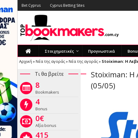
Bet Cyprus
Cyprus Betting Sites
Στοιχηματικές
Προγνωστικά
Bonu
Αρχική
»
Νέα της αγοράς
»
Νέα της αγοράς
»
Stoiximan: Η Λεβ
Stoiximan: Η
Τι θα βρείτε
8
(05/05)
Bookmakers
4
Bonus
0
€
Αξία bonus
415