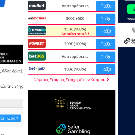
Λεπτομέρειες
Παίξε
(Details)
300€ +50€
Παίξε
150€ (100%)
Παίξε
Αποκλειστικό
300€ (100%)
Παίξε
Λεπτομέρειες
Παίξε
(Details)
100€ (100%)
Παίξε
 θέλει όρια |
Νόμιμες Εταιρίες Στοιχημάτων Κύπρου
αία της 31ης
ίξε Τώρα