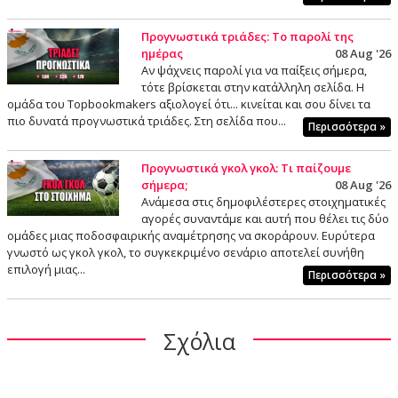
Προγνωστικά τριάδες: Το παρολί της
ημέρας
08 Aug '26
Αν ψάχνεις παρολί για να παίξεις σήμερα,
τότε βρίσκεται στην κατάλληλη σελίδα. Η
ομάδα του Topbookmakers αξιολογεί ότι... κινείται και σου δίνει τα
πιο δυνατά προγνωστικά τριάδες. Στη σελίδα που...
Περισσότερα »
Προγνωστικά γκολ γκολ: Τι παίζουμε
σήμερα;
08 Aug '26
Ανάμεσα στις δημοφιλέστερες στοιχηματικές
αγορές συναντάμε και αυτή που θέλει τις δύο
ομάδες μιας ποδοσφαιρικής αναμέτρησης να σκοράρουν. Ευρύτερα
γνωστό ως γκολ γκολ, το συγκεκριμένο σενάριο αποτελεί συνήθη
επιλογή μιας...
Περισσότερα »
Σχόλια