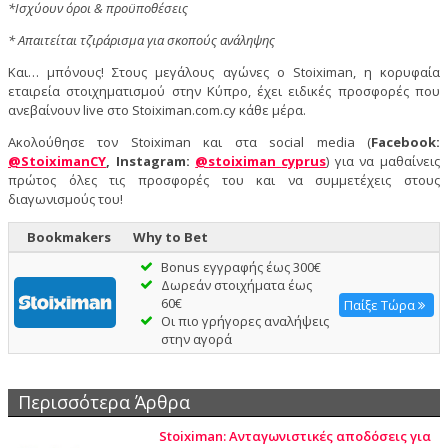
*Ισχύουν όροι & προϋποθέσεις
* Απαιτείται τζιράρισμα για σκοπούς ανάληψης
Και… μπόνους! Στους μεγάλους αγώνες ο Stoiximan, η κορυφαία
εταιρεία στοιχηματισμού στην Κύπρο, έχει ειδικές προσφορές που
ανεβαίνουν live στο Stoiximan.com.cy κάθε μέρα.
Ακολούθησε τον Stoiximan και στα social media (
Facebook
:
@
StoiximanCY
,
Instagram
:
@
stoiximan
_
cyprus
) για να μαθαίνεις
πρώτος όλες τις προσφορές του και να συμμετέχεις στους
διαγωνισμούς του!
Bookmakers
Why to Bet
Bonus εγγραφής έως 300€
Δωρεάν στοιχήματα έως
60€
Παίξε Τώρα
Οι πιο γρήγορες αναλήψεις
στην αγορά
Περισσότερα Άρθρα
Stoiximan: Ανταγωνιστικές αποδόσεις για