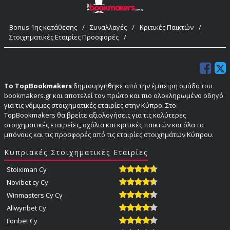
Bonus 1ης κατάθεσης
/
Συναλλαγές
/
Κριτικές Παικτών
/
Στοιχηματικές Εταιρίες Προσφορές
/
Το TopBookmakers
δημιουργήθηκε από την έμπειρη ομάδα του
bookmakers.gr και αποτελεί τον πρώτο και πιο ολοκληρωμένο οδηγό
για τις νόμιμες στοιχηματικές εταιρίες στην Κύπρο. Στο
TopBookmakers θα βρείτε αξιολογήσεις για τις καλύτερες
στοιχηματικές εταιρείες, σχόλια και κριτικές παικτών και όλα τα
μπόνους και τις προσφορές από τις εταιρίες στοιχημάτων Κύπρου.
Κυπριακές Στοιχηματικές Εταιρίες
Stoiximan Cy
Novibet cy Cy
Winmasters Cy Cy
Allwynbet Cy
Fonbet Cy