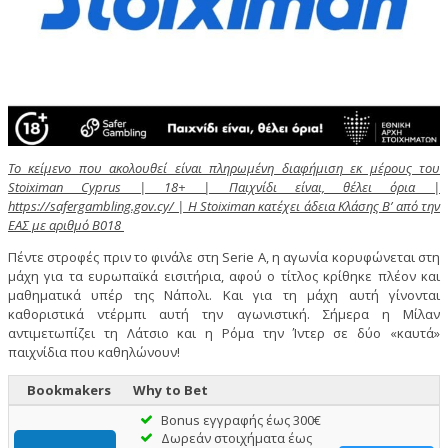
Το κείμενο που ακολουθεί είναι πληρωμένη διαφήμιση εκ μέρους του
Stoiximan Cyprus | 18+ | Παιχνίδι είναι, θέλει όρια |
https://safergambling.gov.cy/
| Η Stoiximan κατέχει άδεια Κλάσης Β’ από την
ΕΑΣ με αριθμό B018
Πέντε στροφές πριν το φινάλε στη Serie A, η αγωνία κορυφώνεται στη
μάχη για τα ευρωπαϊκά εισιτήρια, αφού ο τίτλος κρίθηκε πλέον και
μαθηματικά υπέρ της Νάπολι. Και για τη μάχη αυτή γίνονται
καθοριστικά ντέρμπι αυτή την αγωνιστική. Σήμερα η Μίλαν
αντιμετωπίζει τη Λάτσιο και η Ρόμα την Ίντερ σε δύο «καυτά»
παιχνίδια που καθηλώνουν!
Bookmakers
Why to Bet
Bonus εγγραφής έως 300€
Δωρεάν στοιχήματα έως