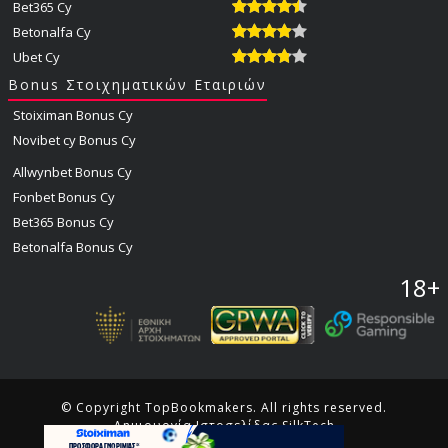
Bet365 Cy
Betonalfa Cy
Ubet Cy
Bonus Στοιχηματικών Εταιριών
Stoiximan Bonus Cy
Novibet cy Bonus Cy
Allwynbet Bonus Cy
Fonbet Bonus Cy
Bet365 Bonus Cy
Betonalfa Bonus Cy
18+
© Copyright TopBookmakers. All rights reserved.
Δημιουργία Ιστοσελίδας SilkTech