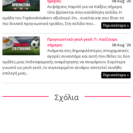
ημέρας
08 Aug '26
Αν ψάχνεις παρολί για να παίξεις σήμερα,
τότε βρίσκεται στην κατάλληλη σελίδα. Η
ομάδα του Topbookmakers αξιολογεί ότι... κινείται και σου δίνει τα
πιο δυνατά προγνωστικά τριάδες. Στη σελίδα που...
Περισσότερα »
Προγνωστικά γκολ γκολ: Τι παίζουμε
σήμερα;
08 Aug '26
Ανάμεσα στις δημοφιλέστερες στοιχηματικές
αγορές συναντάμε και αυτή που θέλει τις δύο
ομάδες μιας ποδοσφαιρικής αναμέτρησης να σκοράρουν. Ευρύτερα
γνωστό ως γκολ γκολ, το συγκεκριμένο σενάριο αποτελεί συνήθη
επιλογή μιας...
Περισσότερα »
Σχόλια