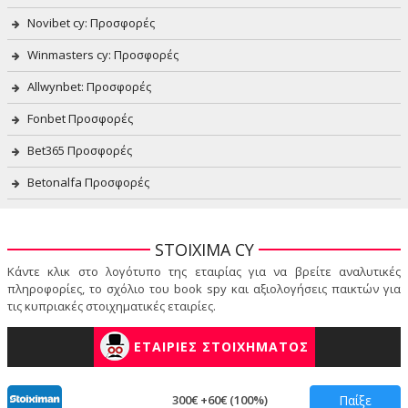
Novibet cy: Προσφορές
Winmasters cy: Προσφορές
Allwynbet: Προσφορές
Fonbet Προσφορές
Bet365 Προσφορές
Betonalfa Προσφορές
STOIXIMA CY
Κάντε κλικ στο λογότυπο της εταιρίας για να βρείτε αναλυτικές
πληροφορίες, το σχόλιο του book spy και αξιολογήσεις παικτών για
τις κυπριακές στοιχηματικές εταιρίες.
ΕΤΑΙΡΙΕΣ ΣΤΟΙΧΗΜΑΤΟΣ
300€ +60€ (100%)
Παίξε