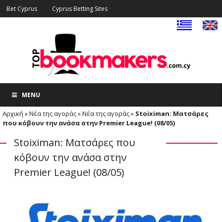
Bet Cyprus
Cyprus Betting Sites
MENU
Αρχική
»
Νέα της αγοράς
»
Νέα της αγοράς
»
Stoiximan: Ματσάρες
που κόβουν την ανάσα στην Premier League! (08/05)
Stoiximan: Ματσάρες που
κόβουν την ανάσα στην
Premier League! (08/05)