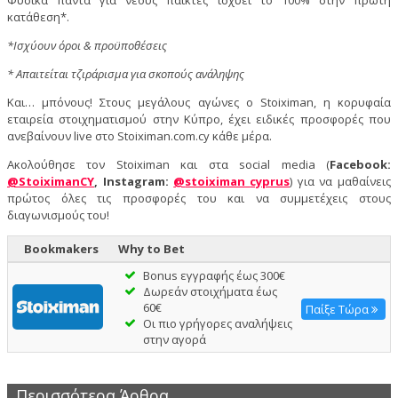
Φυσικά πάντα για νέους παίκτες ισχύει το 100% στην πρώτη
κατάθεση*.
*Ισχύουν όροι & προϋποθέσεις
* Απαιτείται τζιράρισμα για σκοπούς ανάληψης
Και… μπόνους! Στους μεγάλους αγώνες ο Stoiximan, η κορυφαία
εταιρεία στοιχηματισμού στην Κύπρο, έχει ειδικές προσφορές που
ανεβαίνουν live στο Stoiximan.com.cy κάθε μέρα.
Ακολούθησε τον Stoiximan και στα social media (
Facebook
:
@
StoiximanCY
,
Instagram
:
@
stoiximan
_
cyprus
) για να μαθαίνεις
πρώτος όλες τις προσφορές του και να συμμετέχεις στους
διαγωνισμούς του!
Bookmakers
Why to Bet
Bonus εγγραφής έως 300€
Δωρεάν στοιχήματα έως
60€
Παίξε Τώρα
Οι πιο γρήγορες αναλήψεις
στην αγορά
Περισσότερα Άρθρα