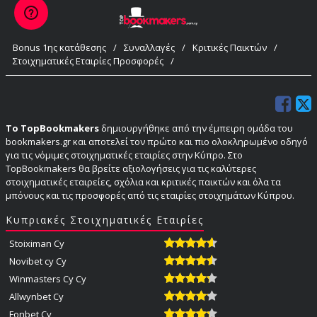
Bonus 1ης κατάθεσης
/
Συναλλαγές
/
Κριτικές Παικτών
/
Στοιχηματικές Εταιρίες Προσφορές
/
Το TopBookmakers
δημιουργήθηκε από την έμπειρη ομάδα του
bookmakers.gr και αποτελεί τον πρώτο και πιο ολοκληρωμένο οδηγό
για τις νόμιμες στοιχηματικές εταιρίες στην Κύπρο. Στο
TopBookmakers θα βρείτε αξιολογήσεις για τις καλύτερες
στοιχηματικές εταιρείες, σχόλια και κριτικές παικτών και όλα τα
μπόνους και τις προσφορές από τις εταιρίες στοιχημάτων Κύπρου.
Κυπριακές Στοιχηματικές Εταιρίες
Stoiximan Cy
Novibet cy Cy
Winmasters Cy Cy
Allwynbet Cy
Fonbet Cy