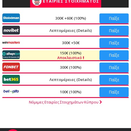
ΕΤΑΙΡΙΕΣ ΣΤΟΙΧΗΜΑΤΟΣ
300€ +60€ (100%)
Παίξε
Λεπτομέρειες (Details)
Παίξε
300€ +50€
Παίξε
150€ (100%)
Παίξε
Αποκλειστικό
300€ (100%)
Παίξε
Λεπτομέρειες (Details)
Παίξε
100€ (100%)
Παίξε
Νόμιμες Εταιρίες Στοιχημάτων Κύπρου