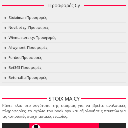
Προσφορές Cy
Stoiximan Προσφορές
Novibet cy: Προσφορές
Winmasters cy: Προσφορές
Allwynbet: Προσφορές
Fonbet Προσφορές
Bet365 Προσφορές
Betonalfa Προσφορές
STOIXIMA CY
Κάντε κλικ στο λογότυπο της εταιρίας για να βρείτε αναλυτικές
πληροφορίες, το σχόλιο του book spy και αξιολογήσεις παικτών για
τις κυπριακές στοιχηματικές εταιρίες.