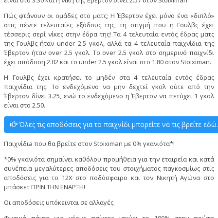
είναι στο 3.30 και η νίκη της Έβερτον δίνει 2.57 στον Stoiximan.
Πώς φτάνουν οι ομάδες στο ματς; Η Έβερτον έχει μόνο ένα «διπλό»
στις πέντε τελευταίες εξόδους της, τη στιγμή που η Γουλβς έχει
τέσσερις σερί νίκες στην έδρα της! Τα 4 τελευταία εντός έδρας ματς
της Γουλβς ήταν under 2.5 γκολ, αλλά τα 4 τελευταία παιχνίδια της
Έβερτον ήταν over 2.5 γκολ. Το over 2.5 γκολ στο σημερινό παιχνίδι
έχει απόδοση 2.02 και το under 2.5 γκολ είναι στο 1.80 στον Stoiximan.
Η Γουλβς έχει κρατήσει το μηδέν στα 4 τελευταία εντός έδρας
παιχνίδια της. Το ενδεχόμενο να μην δεχτεί γκολ ούτε από την
Έβερτον δίνει 3.25, ενώ το ενδεχόμενο η Έβερτον να πετύχει 1 γκολ
είναι στο 2.50.
Όλες τις αποδόσεις για το παιχνίδι μπορείτε να τις βρείτε εδώ.
Παιχνίδιa που θα βρείτε στον Stoiximan με 0% γκανιότα*!
*0% γκανιότα σημαίνει καθόλου προμήθεια για την εταιρεία και κατά
συνέπεια μεγαλύτερες αποδόσεις του στοιχήματος παγκοσμίως στις
αποδόσεις για το 12Χ στο ποδόσφαιρο και τον Νικητή Αγώνα στο
μπάσκετ ΠΡΙΝ ΤΗΝ ΕΝΑΡΞΗ!
Οι αποδόσεις υπόκεινται σε αλλαγές.