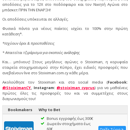
αποδόσεις για το 12Χ στο ποδόσφαιρο και τον Νικητή Αγώνα στο
μπάσκετ ΠΡΙΝ ΤΗΝ ΕΝΑΡΞΗ!
Οι αποδόσεις υπόκεινται σε αλλαγές.
Φυσικά πάντα για νέους παίκτες ισχύει το 100% στην πρώτη
κατάθεση*.
*Ισχύουν όροι & προϋποθέσεις
* Απαιτείται τζιράρισμα για σκοπούς ανάληψης
Και… μπόνους! Στους μεγάλους αγώνες ο Stoiximan, η κορυφαία
εταιρεία στοιχηματισμού στην Κύπρο, έχει ειδικές προσφορές που
ανεβαίνουν live στο Stoiximan.com.cy κάθε μέρα.
Ακολούθησε τον Stoiximan και στα social media (
Facebook
:
@
StoiximanCY
,
Instagram
:
@
stoiximan
_
cyprus
) για να μαθαίνεις
πρώτος όλες τις προσφορές του και να συμμετέχεις στους
διαγωνισμούς του!
Bookmakers
Why to Bet
Bonus εγγραφής έως 300€
Δωρεάν στοιχήματα έως
60€
Παίξε Τώρα