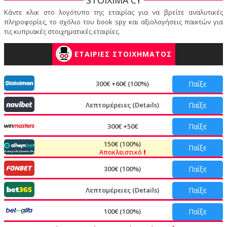
STOIXIMA CY
Κάντε κλικ στο λογότυπο της εταιρίας για να βρείτε αναλυτικές
πληροφορίες, το σχόλιο του book spy και αξιολογήσεις παικτών για
τις κυπριακές στοιχηματικές εταιρίες.
ΕΤΑΙΡΙΕΣ ΣΤΟΙΧΗΜΑΤΟΣ
300€ +60€ (100%)
Παίξε
Λεπτομέρειες (Details)
Παίξε
300€ +50€
Παίξε
150€ (100%)
Παίξε
Αποκλειστικό
300€ (100%)
Παίξε
Λεπτομέρειες (Details)
Παίξε
100€ (100%)
Παίξε