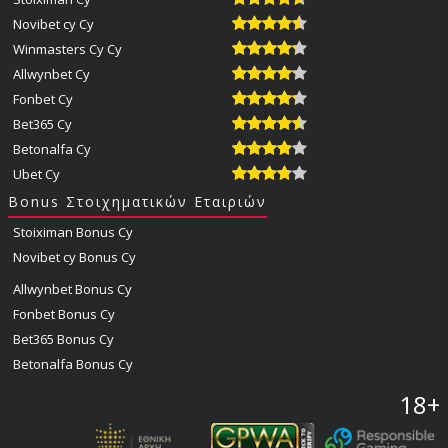
Novibet cy Cy
Winmasters Cy Cy
Allwynbet Cy
Fonbet Cy
Bet365 Cy
Betonalfa Cy
Ubet Cy
Bonus Στοιχηματικών Εταιριών
Stoiximan Bonus Cy
Novibet cy Bonus Cy
Allwynbet Bonus Cy
Fonbet Bonus Cy
Bet365 Bonus Cy
Betonalfa Bonus Cy
18+