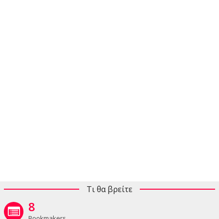
Τι θα βρείτε
8
Bookmakers