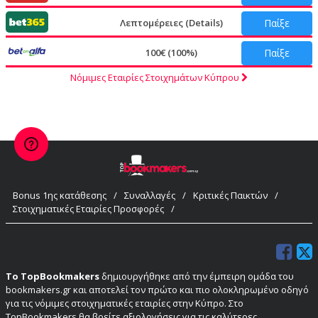
Λεπτομέρειες (Details)
Παίξε
100€ (100%)
Παίξε
Νόμιμες Εταιρίες Στοιχημάτων Κύπρου
Bonus 1ης κατάθεσης
/
Συναλλαγές
/
Κριτικές Παικτών
/
Στοιχηματικές Εταιρίες Προσφορές
/
Το TopBookmakers
δημιουργήθηκε από την έμπειρη ομάδα του
bookmakers.gr και αποτελεί τον πρώτο και πιο ολοκληρωμένο οδηγό
για τις νόμιμες στοιχηματικές εταιρίες στην Κύπρο. Στο
TopBookmakers θα βρείτε αξιολογήσεις για τις καλύτερες