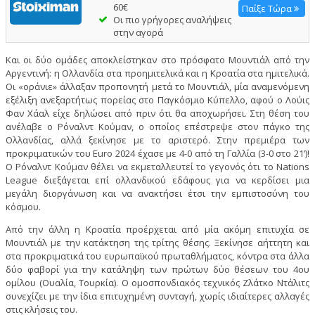
60€
Παίξε Τώρα
Οι πιο γρήγορες αναλήψεις
στην αγορά
Και οι δύο ομάδες αποκλείστηκαν στο πρόσφατο Μουντιάλ από την
Αργεντινή: η Ολλανδία στα προημιτελικά και η Κροατία στα ημιτελικά.
Οι «οράνιε» άλλαξαν προπονητή μετά το Μουντιάλ, μία αναμενόμενη
εξέλιξη ανεξαρτήτως πορείας στο Παγκόσμιο Κύπελλο, αφού ο Λούις
Φαν Χάαλ είχε δηλώσει από πριν ότι θα αποχωρήσει. Στη θέση του
ανέλαβε ο Ρόναλντ Κούμαν, ο οποίος επέστρεψε στον πάγκο της
Ολλανδίας, αλλά ξεκίνησε με το αριστερό. Στην πρεμιέρα των
προκριματικών του Euro 2024 έχασε με 4-0 από τη Γαλλία (3-0 στο 21’)!
Ο Ρόναλντ Κούμαν θέλει να εκμεταλλευτεί το γεγονός ότι το Nations
League διεξάγεται επί ολλανδικού εδάφους για να κερδίσει μια
μεγάλη διοργάνωση και να ανακτήσει έτσι την εμπιστοσύνη του
κόσμου.
Από την άλλη η Κροατία προέρχεται από μία ακόμη επιτυχία σε
Μουντιάλ με την κατάκτηση της τρίτης θέσης. Ξεκίνησε αήττητη και
στα προκριματικά του ευρωπαϊκού πρωταθλήματος, κόντρα στα άλλα
δύο φαβορί για την κατάληψη των πρώτων δύο θέσεων του 4ου
ομίλου (Ουαλία, Τουρκία). Ο ομοσπονδιακός τεχνικός Ζλάτκο Ντάλιτς
συνεχίζει με την ίδια επιτυχημένη συνταγή, χωρίς ιδιαίτερες αλλαγές
στις κλήσεις του.