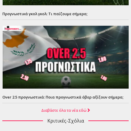
Προγνωστικά γκολ γκολ: Τι παίζουμε σήμερα;
Over 2.5 προγνωστικά: Ποια προγνωστικά όβερ αξίζουν σήμερα;
Διαβάστε όλα τα νέα εδώ
Κριτικές-Σχόλια