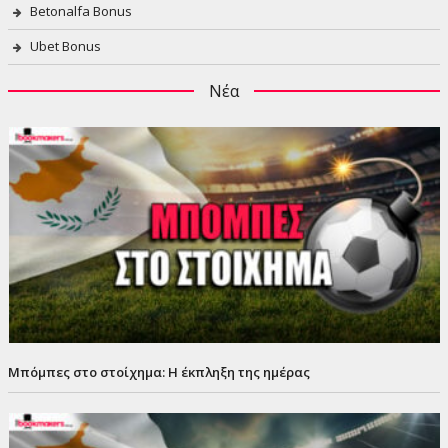
Betonalfa Bonus
Ubet Bonus
Νέα
Μπόμπες στο στοίχημα: Η έκπληξη της ημέρας