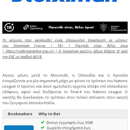
Το κείμενο που ακολουθεί είναι πληρωμένη διαφήμιση εκ μέρους
του Stoiximan Cyprus | 18+ | Παιχνίδι είναι, θέλει όρια
|
https://safergambling.gov.cy/
| Η Stoiximan κατέχει άδεια Κλάσης Β’ από
την ΕΑΣ με αριθμό B018
Λίγους μήνες μετά το Μουντιάλ, η Ολλανδία και η Κροατία
ετοιμάζονται για μία σημαντική μάχη με φόντο το τρόπαιο του Nations
League! Ο πρώτος νοκ άουτ ημιτελικός έρχεται απόψε επί ολλανδικού
εδάφους, αφού εκεί διεξάγεται το final-4 του Nations League. Ο
νικητής θα διεκδικήσει το τρόπαιο στον τελικό απέναντι στον νικητή
του ζευγαριού Ισπανία-Ιταλία.
Bookmakers
Why to Bet
Bonus εγγραφής έως 300€
Δωρεάν στοιχήματα έως