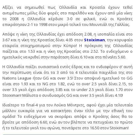
Αξίζει να σημειωθεί πως Ολλανδία και Κροατία έχουν τεθεί
αντιμέτωπες μόλις δύο φορές στο παρελθόν και έχουν από μία νίκη:
το 2008 η Ολλανδία κέρδισε 3-0 σε φιλικό, ενώ οι Κροάτες
επικράτησαν 2-1 το 1998 στον μικρό τελικό του Μουντιάλ της Γαλλίας.
Απόψε η νίκη της Ολλανδίας έχει απόδοση 2.08, η ισοπαλία είναι στο
3.67 και η νίκη της Κροατίας δίνει 4.05 στον
Stoiximan
, την κορυφαία
εταιρεία στοιχηματισμού στην Κύπρο! Η πρόκριση της Ολλανδίας
παίζεται στο 1.53 και η νίκη της Κροατίας στο 2.52. Το ενδεχόμενο ο
ημιτελικός να κριθεί στην παράταση δίνει 6.10 και στα πέναλτι 5.60.
Η Ολλανδία παίζει ουσιαστικά εντός έδρας και το ενδιαφέρον σ’ αυτή
την περίπτωση είναι ότι τα 3 από τα 4 τελευταία παιχνίδια της στο
Nations League ήταν GG και over 3.5! Στον αποψινό ημιτελικό το GG
είναι στο 1.93 και το NG στο 1.82, ενώ το over 2.5 γκολ δίνει 2.15, το
over 3.5 γκολ έχει απόδοση 3.85 και το under 2.5 γκολ δίνει 1.70 στον
Stoiximan! Μάλιστα ο συνδυασμός GG και over 3.5 γκολ δίνει 4.10!
Ιδιαίτερο το final-4 για τον Λούκα Μόντριτς, αφού έχει μία τελευταία
μάλλον ευκαιρία για να κατακτήσει έναν τίτλο με την εθνική του
ομάδα! Το ενδεχόμενο να σκοράρει απόψε ο Κροάτης άσος θα το
βρείτε με απόδοση 6.60, ενώ αν τον βλέπετε να πετυχαίνει το πρώτο
ή το τελευταίο γκολ του αγώνα, ποντάρετε στο 16.50 στον Stoiximan!